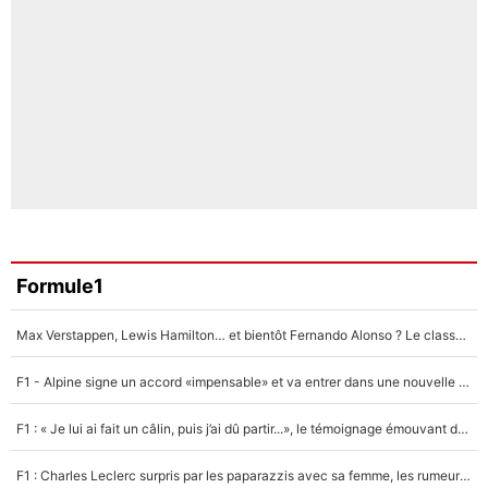
Formule1
Max Verstappen, Lewis Hamilton… et bientôt Fernando Alonso ? Le classement des pilotes les mieux payés en Formule 1 risque de changer !
F1 - Alpine signe un accord «impensable» et va entrer dans une nouvelle dimension : Grande nouvelle pour Pierre Gasly !
F1 : « Je lui ai fait un câlin, puis j’ai dû partir...», le témoignage émouvant de Max Verstappen sur sa fille
F1 : Charles Leclerc surpris par les paparazzis avec sa femme, les rumeurs étaient vraies !