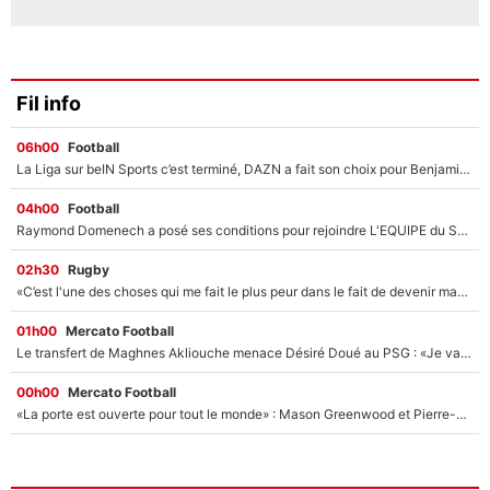
Fil info
06h00
Football
La Liga sur beIN Sports c’est terminé, DAZN a fait son choix pour Benjamin Da Silva et Omar Da Fonseca !
04h00
Football
Raymond Domenech a posé ses conditions pour rejoindre L'EQUIPE du Soir : Il refuse de faire l'émission avec un autre chroniqueur !
02h30
Rugby
«C’est l'une des choses qui me fait le plus peur dans le fait de devenir maman» : En couple avec Antoine Dupont, Iris Mittenaere s'inquiète déjà pour ses futurs enfants !
01h00
Mercato Football
Le transfert de Maghnes Akliouche menace Désiré Doué au PSG : «Je valide à 200%»
00h00
Mercato Football
«La porte est ouverte pour tout le monde» : Mason Greenwood et Pierre-Emerick Aubameyang ont quitté l'OM, Amine Gouiri balance sur la suite du mercato et sur la réaction du vestiaire !