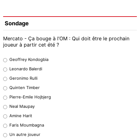
Sondage
Mercato - Ça bouge à l’OM : Qui doit être le prochain
joueur à partir cet été ?
Geoffrey Kondogbia
Geoffrey Kondogbia
38%
Leonardo Balerdi
Leonardo Balerdi
Geronimo Rulli
32%
Quinten Timber
Geronimo Rulli
Pierre-Emile Hojbjerg
5%
Neal Maupay
Quinten Timber
Amine Harit
1%
Faris Moumbagna
Pierre-Emile Hojbjerg
Un autre joueur
9%