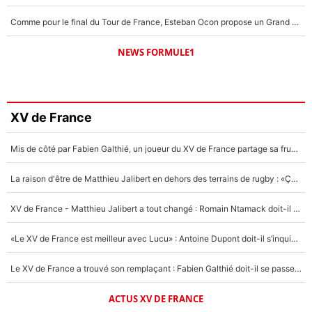
Comme pour le final du Tour de France, Esteban Ocon propose un Grand Prix de Formule 1 à Paris : «Autour de l’Arc de Triomphe, ce serait génial» !
NEWS FORMULE1
XV de France
Mis de côté par Fabien Galthié, un joueur du XV de France partage sa frustration : «ils ne me l’ont pas dit tout de suite»
La raison d'être de Matthieu Jalibert en dehors des terrains de rugby : «Ça m'atteint autant que si tu touches à un membre de ma famille»
XV de France - Matthieu Jalibert a tout changé : Romain Ntamack doit-il s’inquiéter pour sa place à un an de la Coupe du monde ?
«Le XV de France est meilleur avec Lucu» : Antoine Dupont doit-il s’inquiéter pour sa place ?
Le XV de France a trouvé son remplaçant : Fabien Galthié doit-il se passer d'Antoine Dupont ?
ACTUS XV DE FRANCE