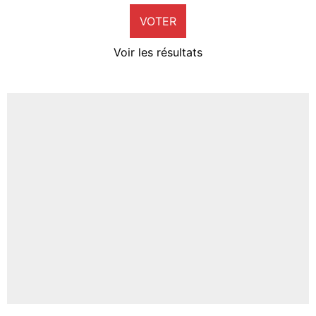
VOTER
Neal Maupay
4%
Voir les résultats
Amine Harit
3%
Faris Moumbagna
4%
Un autre joueur
5%
1664 personnes ont participé aux votes.