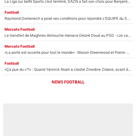
La Liga sur beIN Sports c’est terminé, DAZN a fait son choix pour Benjamin Da Silva et Omar Da Fonseca !
Football
Raymond Domenech a posé ses conditions pour rejoindre L'EQUIPE du Soir : Il refuse de faire l'émission avec un autre chroniqueur !
Mercato Football
Le transfert de Maghnes Akliouche menace Désiré Doué au PSG : «Je valide à 200%»
Mercato Football
«La porte est ouverte pour tout le monde» : Mason Greenwood et Pierre-Emerick Aubameyang ont quitté l'OM, Amine Gouiri balance sur la suite du mercato et sur la réaction du vestiaire !
Football
«Ça pue du c*l» : Quand Yannick Noah a clashé Zinedine Zidane, avant de se faire recadrer par le nouveau sélectionneur de l'équipe de France !
NEWS FOOTBALL