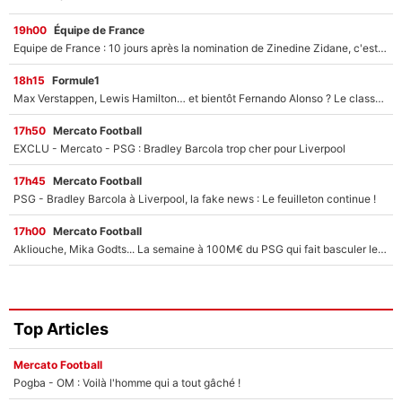
19h00
Équipe de France
Equipe de France : 10 jours après la nomination de Zinedine Zidane, c'est au tour de son fils de prendre un nouveau départ !
18h15
Formule1
Max Verstappen, Lewis Hamilton… et bientôt Fernando Alonso ? Le classement des pilotes les mieux payés en Formule 1 risque de changer !
17h50
Mercato Football
EXCLU - Mercato - PSG : Bradley Barcola trop cher pour Liverpool
17h45
Mercato Football
PSG - Bradley Barcola à Liverpool, la fake news : Le feuilleton continue !
17h00
Mercato Football
Akliouche, Mika Godts... La semaine à 100M€ du PSG qui fait basculer le mercato du PSG !
Top Articles
Mercato Football
Pogba - OM : Voilà l'homme qui a tout gâché !