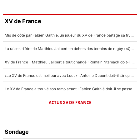
XV de France
Mis de côté par Fabien Galthié, un joueur du XV de France partage sa frustration : «ils ne me l’ont pas dit tout de suite»
La raison d'être de Matthieu Jalibert en dehors des terrains de rugby : «Ça m'atteint autant que si tu touches à un membre de ma famille»
XV de France - Matthieu Jalibert a tout changé : Romain Ntamack doit-il s’inquiéter pour sa place à un an de la Coupe du monde ?
«Le XV de France est meilleur avec Lucu» : Antoine Dupont doit-il s’inquiéter pour sa place ?
Le XV de France a trouvé son remplaçant : Fabien Galthié doit-il se passer d'Antoine Dupont ?
ACTUS XV DE FRANCE
Sondage