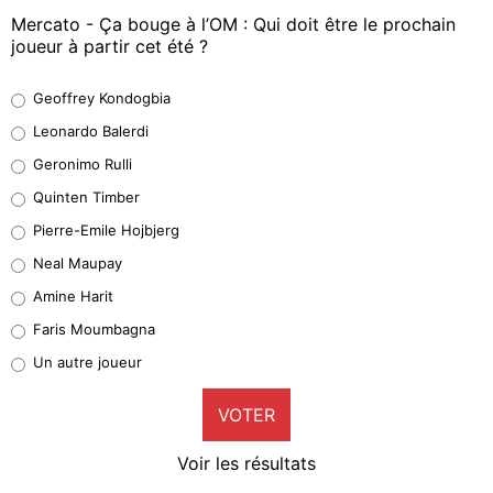
Mercato - Ça bouge à l’OM : Qui doit être le prochain
joueur à partir cet été ?
Geoffrey Kondogbia
Geoffrey Kondogbia
38%
Leonardo Balerdi
Leonardo Balerdi
Geronimo Rulli
32%
Quinten Timber
Geronimo Rulli
Pierre-Emile Hojbjerg
5%
Neal Maupay
Quinten Timber
Amine Harit
1%
Faris Moumbagna
Pierre-Emile Hojbjerg
Un autre joueur
9%
VOTER
Neal Maupay
4%
Voir les résultats
Amine Harit