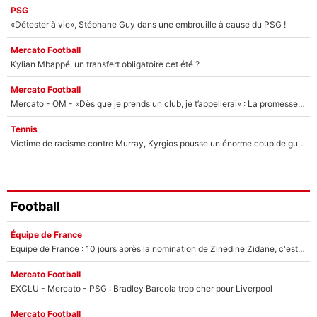
PSG
«Détester à vie», Stéphane Guy dans une embrouille à cause du PSG !
Mercato Football
Kylian Mbappé, un transfert obligatoire cet été ?
Mercato Football
Mercato - OM - «Dès que je prends un club, je t’appellerai» : La promesse de Marcelino au moment de claquer la porte
Tennis
Victime de racisme contre Murray, Kyrgios pousse un énorme coup de gueule !
Football
Équipe de France
Equipe de France : 10 jours après la nomination de Zinedine Zidane, c'est au tour de son fils de prendre un nouveau départ !
Mercato Football
EXCLU - Mercato - PSG : Bradley Barcola trop cher pour Liverpool
Mercato Football