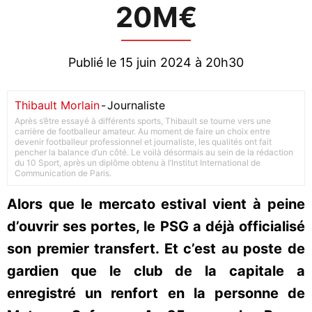
20M€
Publié le 15 juin 2024 à 20h30
Thibault Morlain
-
Journaliste
Après s’être essayé à différents sports, Thibault se tourne vers une
carrière de footballeur amateur. Au moment de faire un choix entre
devenir footballeur professionnel et journaliste, les qualités ont fait
pencher la balance d’un côté. Le voilà désormais au sein de la rédaction
du 10 Sport, après un diplôme obtenu à l’Institut International de
Communication de Paris.
Alors que le mercato estival vient à peine
d’ouvrir ses portes, le PSG a déjà officialisé
son premier transfert. Et c’est au poste de
gardien que le club de la capitale a
enregistré un renfort en la personne de