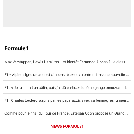
Formule1
Max Verstappen, Lewis Hamilton… et bientôt Fernando Alonso ? Le classement des pilotes les mieux payés en Formule 1 risque de changer !
F1 - Alpine signe un accord «impensable» et va entrer dans une nouvelle dimension : Grande nouvelle pour Pierre Gasly !
F1 : « Je lui ai fait un câlin, puis j’ai dû partir...», le témoignage émouvant de Max Verstappen sur sa fille
F1 : Charles Leclerc surpris par les paparazzis avec sa femme, les rumeurs étaient vraies !
Comme pour le final du Tour de France, Esteban Ocon propose un Grand Prix de Formule 1 à Paris : «Autour de l’Arc de Triomphe, ce serait génial» !
NEWS FORMULE1