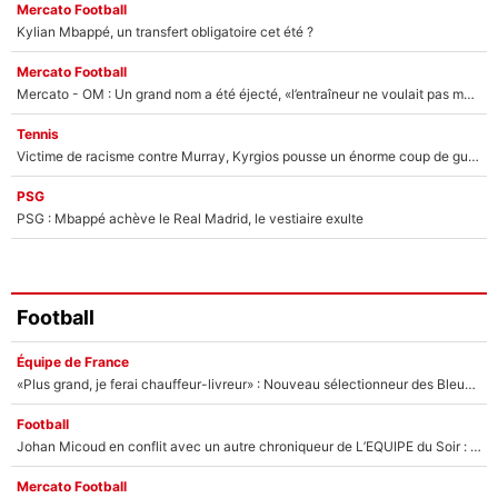
Mercato Football
Kylian Mbappé, un transfert obligatoire cet été ?
Mercato Football
Mercato - OM : Un grand nom a été éjecté, «l’entraîneur ne voulait pas me conserver»
Tennis
Victime de racisme contre Murray, Kyrgios pousse un énorme coup de gueule !
PSG
PSG : Mbappé achève le Real Madrid, le vestiaire exulte
Football
Équipe de France
«Plus grand, je ferai chauffeur-livreur» : Nouveau sélectionneur des Bleus, Zinédine Zidane s’était imaginé un avenir très différent lorsqu'il était enfant
Football
Johan Micoud en conflit avec un autre chroniqueur de L’EQUIPE du Soir : «Pendant un moment, je ne les ai pas remis ensemble dans l'émission»
Mercato Football