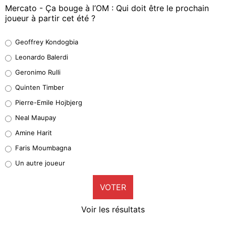
Mercato - Ça bouge à l’OM : Qui doit être le prochain
joueur à partir cet été ?
Geoffrey Kondogbia
Geoffrey Kondogbia
38%
Leonardo Balerdi
Leonardo Balerdi
Geronimo Rulli
32%
Quinten Timber
Geronimo Rulli
Pierre-Emile Hojbjerg
4%
Neal Maupay
Quinten Timber
Amine Harit
1%
Faris Moumbagna
Pierre-Emile Hojbjerg
Un autre joueur
9%
VOTER
Neal Maupay
4%
Voir les résultats
Amine Harit