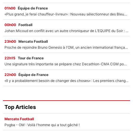
01h00
Équipe de France
«Plus grand, je ferai chauffeur-livreur» : Nouveau sélectionneur des Bleus, Zinédine Zidane s’était imaginé un avenir très différent lorsqu'il était enfant
00h00
Football
Johan Micoud en conflit avec un autre chroniqueur de L’EQUIPE du Soir : «Pendant un moment, je ne les ai pas remis ensemble dans l'émission»
23h00
Mercato Football
Proche de rejoindre Bruno Genesio à l'OM, un ancien international français va finalement débarquer... sur RMC !
22h15
Tour de France
Une signature très importante se prépare chez Decathlon-CMA CGM pour aider Paul Seixas à gagner le Tour de France 2027
22h00
Équipe de France
«Il y a probablement besoin de changer des choses» : Les premiers changements de Zinedine Zidane en équipe de France sont révélés ?
Top Articles
Mercato Football
Pogba - OM : Voilà l'homme qui a tout gâché !