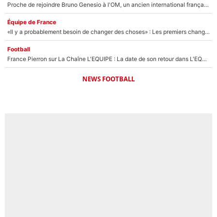
Proche de rejoindre Bruno Genesio à l'OM, un ancien international français va finalement débarquer... sur RMC !
Équipe de France
«Il y a probablement besoin de changer des choses» : Les premiers changements de Zinedine Zidane en équipe de France sont révélés ?
Football
France Pierron sur La Chaîne L'EQUIPE : La date de son retour dans L'EQUIPE de Choc est connue... et c'était très attendu
NEWS FOOTBALL