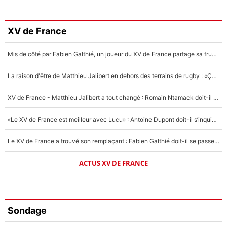
XV de France
Mis de côté par Fabien Galthié, un joueur du XV de France partage sa frustration : «ils ne me l’ont pas dit tout de suite»
La raison d'être de Matthieu Jalibert en dehors des terrains de rugby : «Ça m'atteint autant que si tu touches à un membre de ma famille»
XV de France - Matthieu Jalibert a tout changé : Romain Ntamack doit-il s’inquiéter pour sa place à un an de la Coupe du monde ?
«Le XV de France est meilleur avec Lucu» : Antoine Dupont doit-il s’inquiéter pour sa place ?
Le XV de France a trouvé son remplaçant : Fabien Galthié doit-il se passer d'Antoine Dupont ?
ACTUS XV DE FRANCE
Sondage