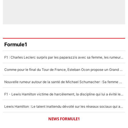
Formule1
F1 : Charles Leclerc surpris par les paparazzis avec sa femme, les rumeurs étaient vraies !
Comme pour le final du Tour de France, Esteban Ocon propose un Grand Prix de Formule 1 à Paris : «Autour de l’Arc de Triomphe, ce serait génial» !
Nouvelle rumeur autour de la santé de Michael Schumacher : Sa femme Corinna sort du silence
F1 - Lewis Hamilton victime de harcèlement, la discipline qui lui a évité le pire : «J'aurais probablement mal tourné»
Lewis Hamilton : Le talent inattendu dévoilé sur les réseaux sociaux qui a impressionné Kim Kardashian pendant leurs vacances en amoureux !
NEWS FORMULE1