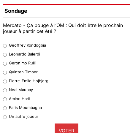
Sondage
Mercato - Ça bouge à l’OM : Qui doit être le prochain
joueur à partir cet été ?
Geoffrey Kondogbia
Geoffrey Kondogbia
38%
Leonardo Balerdi
Leonardo Balerdi
Geronimo Rulli
32%
Quinten Timber
Geronimo Rulli
Pierre-Emile Hojbjerg
5%
Neal Maupay
Quinten Timber
Amine Harit
1%
Faris Moumbagna
Pierre-Emile Hojbjerg
Un autre joueur
9%
VOTER
Neal Maupay