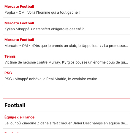
Mercato Football
Pogba - OM : Voilà l'homme qui a tout gâché !
Mercato Football
Kylian Mbappé, un transfert obligatoire cet été ?
Mercato Football
Mercato - OM - «Dès que je prends un club, je t’appellerai» : La promesse de Marcelino au moment de claquer la porte
Tennis
Victime de racisme contre Murray, Kyrgios pousse un énorme coup de gueule !
PSG
PSG : Mbappé achève le Real Madrid, le vestiaire exulte
Football
Équipe de France
Le jour où Zinedine Zidane a fait craquer Didier Deschamps en équipe de France : «Je m’en suis voulu», l’ancien sélectionneur a regretté son geste !