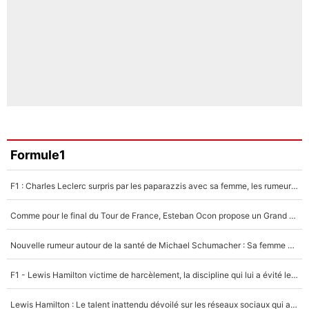
Formule1
F1 : Charles Leclerc surpris par les paparazzis avec sa femme, les rumeurs étaient vraies !
Comme pour le final du Tour de France, Esteban Ocon propose un Grand Prix de Formule 1 à Paris : «Autour de l’Arc de Triomphe, ce serait génial» !
Nouvelle rumeur autour de la santé de Michael Schumacher : Sa femme Corinna sort du silence
F1 - Lewis Hamilton victime de harcèlement, la discipline qui lui a évité le pire : «J'aurais probablement mal tourné»
Lewis Hamilton : Le talent inattendu dévoilé sur les réseaux sociaux qui a impressionné Kim Kardashian pendant leurs vacances en amoureux !