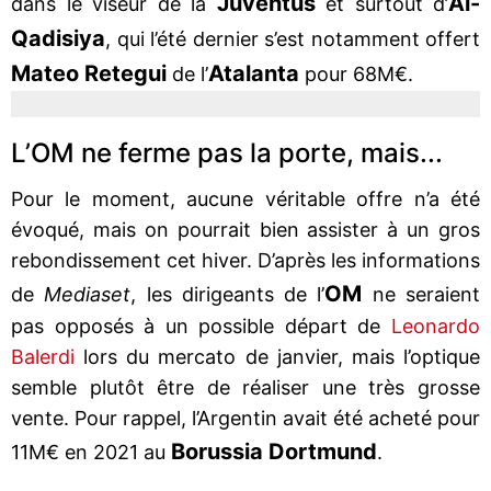
Juventus
Al-
dans le viseur de la
et surtout d’
Qadisiya
, qui l’été dernier s’est notamment offert
Mateo
Retegui
Atalanta
de l’
pour 68M€.
L’OM ne ferme pas la porte, mais...
Pour le moment, aucune véritable offre n’a été
évoqué, mais on pourrait bien assister à un gros
rebondissement cet hiver. D’après les informations
OM
de
Mediaset
, les dirigeants de l’
ne seraient
pas opposés à un possible départ de
Leonardo
Balerdi
lors du mercato de janvier, mais l’optique
semble plutôt être de réaliser une très grosse
vente. Pour rappel, l’Argentin avait été acheté pour
Borussia Dortmund
11M€ en 2021 au
.