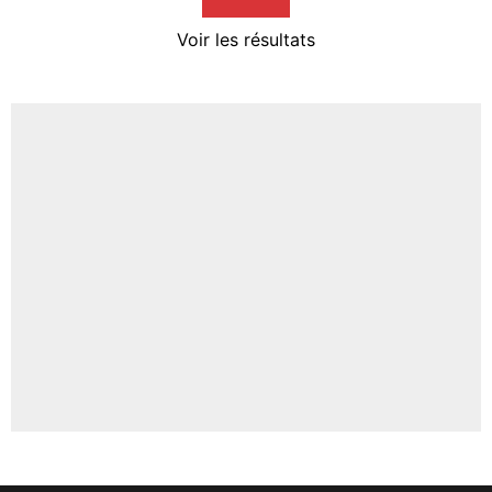
4%
Voir les résultats
Amine Harit
3%
Faris Moumbagna
5%
Un autre joueur
5%
1506 personnes ont participé aux votes.