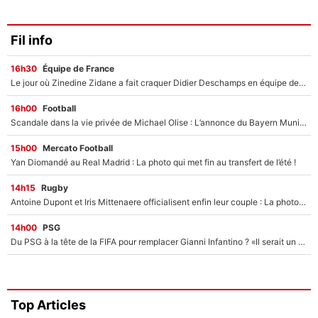
Fil info
16h30
Équipe de France
Le jour où Zinedine Zidane a fait craquer Didier Deschamps en équipe de France : «Je m’en suis voulu», l’ancien sélectionneur a regretté son geste !
16h00
Football
Scandale dans la vie privée de Michael Olise : L’annonce du Bayern Munich sur son enfant caché
15h00
Mercato Football
Yan Diomandé au Real Madrid : La photo qui met fin au transfert de l’été !
14h15
Rugby
Antoine Dupont et Iris Mittenaere officialisent enfin leur couple : La photo qui enflamme les réseaux sociaux
14h00
PSG
Du PSG à la tête de la FIFA pour remplacer Gianni Infantino ? «Il serait un mauvais président», le patron de la Liga s'attaque à Nasser Al-Khelaïfi !
Top Articles