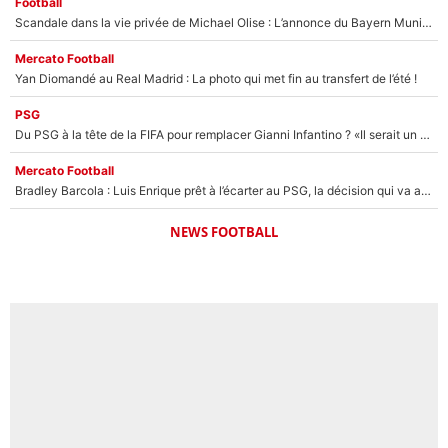
Football
Scandale dans la vie privée de Michael Olise : L’annonce du Bayern Munich sur son enfant caché
Mercato Football
Yan Diomandé au Real Madrid : La photo qui met fin au transfert de l’été !
PSG
Du PSG à la tête de la FIFA pour remplacer Gianni Infantino ? «Il serait un mauvais président», le patron de la Liga s'attaque à Nasser Al-Khelaïfi !
Mercato Football
Bradley Barcola : Luis Enrique prêt à l’écarter au PSG, la décision qui va accélérer son transfert à Liverpool ?
NEWS FOOTBALL