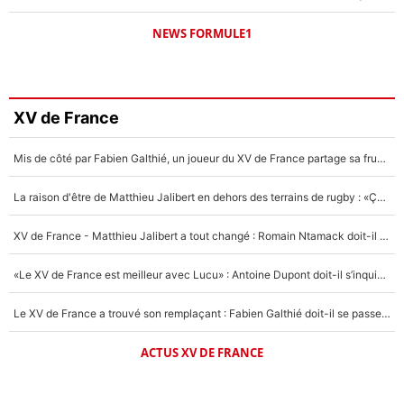
NEWS FORMULE1
XV de France
Mis de côté par Fabien Galthié, un joueur du XV de France partage sa frustration : «ils ne me l’ont pas dit tout de suite»
La raison d'être de Matthieu Jalibert en dehors des terrains de rugby : «Ça m'atteint autant que si tu touches à un membre de ma famille»
XV de France - Matthieu Jalibert a tout changé : Romain Ntamack doit-il s’inquiéter pour sa place à un an de la Coupe du monde ?
«Le XV de France est meilleur avec Lucu» : Antoine Dupont doit-il s’inquiéter pour sa place ?
Le XV de France a trouvé son remplaçant : Fabien Galthié doit-il se passer d'Antoine Dupont ?
ACTUS XV DE FRANCE