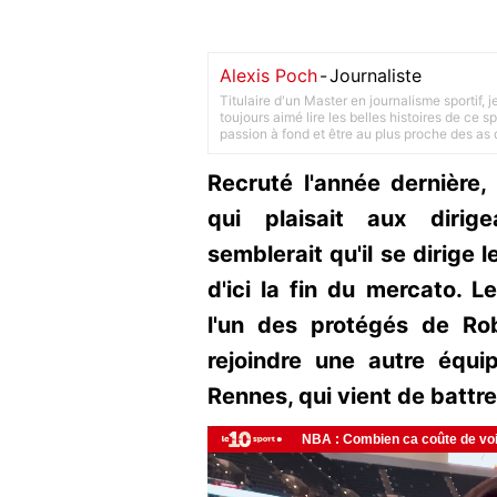
Alexis Poch
-
Journaliste
Titulaire d'un Master en journalisme sportif, 
toujours aimé lire les belles histoires de ce sp
passion à fond et être au plus proche des as d
Recruté l'année dernière
qui plaisait aux dirigea
semblerait qu'il se dirige
d'ici la fin du mercato. L
l'un des protégés de Rob
rejoindre une autre équi
Rennes, qui vient de battre