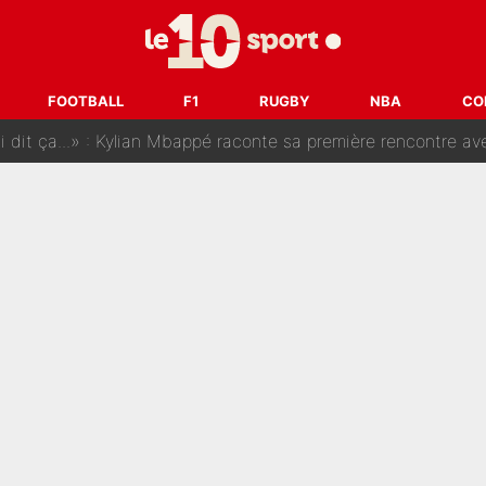
SG, les inséparables Kylian Mbappé et Achraf Hakimi changent 
Pendant ses vacances, la star du XV de France a perdu sa g
FOOTBALL
F1
RUGBY
NBA
CO
 dit ça...» : Kylian Mbappé raconte sa première rencontre avec Zi
i Benatia s'est battu pendant six mois pour le retenir à l'OM, le PSG a été
sur Lucas Chevalier !» : Le débat sur le gardien du PSG vire 