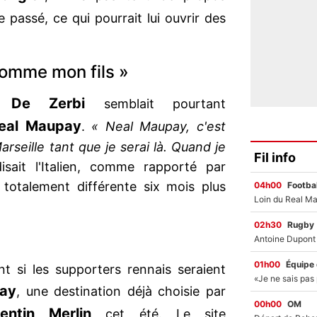
e passé, ce qui pourrait lui ouvrir des
comme mon fils »
o De Zerbi
semblait pourtant
eal Maupay
.
« Neal Maupay, c'est
rseille tant que je serai là. Quand je
Fil info
sait l'Italien, comme rapporté par
 totalement différente six mois plus
04h00
Footbal
02h30
Rugby
01h00
Équipe
t si les supporters rennais seraient
ay
, une destination déjà choisie par
00h00
OM
entin Merlin
cet été. Le site