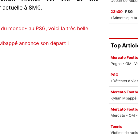
r actuelle à 8M€.
23h00
PSG
s du monde» au PSG, voici la très belle
 Mbappé annonce son départ !
Top Articl
Mercato Footba
Pogba - OM : Vo
PSG
Mercato Footba
Kylian Mbappé, u
Mercato Footba
Tennis