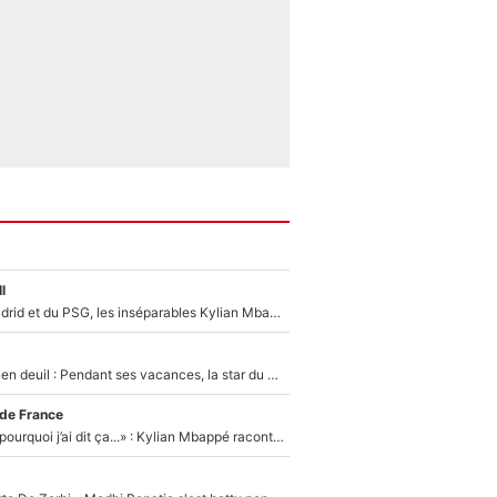
l
Loin du Real Madrid et du PSG, les inséparables Kylian Mbappé et Achraf Hakimi changent d'équipe le temps d'une journée !
Antoine Dupont en deuil : Pendant ses vacances, la star du XV de France a perdu sa grand-mère
 de France
«Je ne sais pas pourquoi j’ai dit ça...» : Kylian Mbappé raconte sa première rencontre avec Zinédine Zidane (et c’est très drôle)