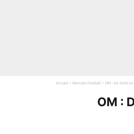
Accueil
Mercato Football
OM : De Zerbi lui
OM : D