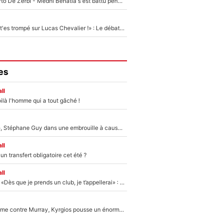
Départ de Roberto De Zerbi - Medhi Benatia s'est battu pendant six mois pour le retenir à l'OM, le PSG a été le naufrage de trop : «Je pars avec toi»
«Admets que tu t'es trompé sur Lucas Chevalier !» : Le débat sur le gardien du PSG vire au clash à l'After Foot
es
ll
ilà l'homme qui a tout gâché !
«Détester à vie», Stéphane Guy dans une embrouille à cause du PSG !
ll
n transfert obligatoire cet été ?
ll
Mercato - OM - «Dès que je prends un club, je t’appellerai» : La promesse de Marcelino au moment de claquer la porte
Victime de racisme contre Murray, Kyrgios pousse un énorme coup de gueule !