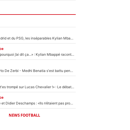
Loin du Real Madrid et du PSG, les inséparables Kylian Mbappé et Achraf Hakimi changent d'équipe le temps d'une journée !
ce
«Je ne sais pas pourquoi j’ai dit ça...» : Kylian Mbappé raconte sa première rencontre avec Zinédine Zidane (et c’est très drôle)
Départ de Roberto De Zerbi - Medhi Benatia s'est battu pendant six mois pour le retenir à l'OM, le PSG a été le naufrage de trop : «Je pars avec toi»
«Admets que tu t'es trompé sur Lucas Chevalier !» : Le débat sur le gardien du PSG vire au clash à l'After Foot
ce
Zinédine Zidane et Didier Deschamps : «Ils n’étaient pas proches», les confidences d’un membre de l’équipe de France 1998 sur leur relation spéciale
NEWS FOOTBALL