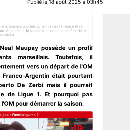
Publié le 18 août 2025 à 03h45
je suis tombé amoureux du tennis dès l'enfance et j'ai
ort. Aujourd'hui, je souhaite les raconter, profiter de ma
u circuit.
, Neal Maupay possède un profil
nts marseillais. Toutefois, il
 lentement vers un départ de l'OM
e Franco-Argentin était pourtant
erto De Zerbi mais il pourrait
pe de Ligue 1. Et pourquoi pas
 l'OM pour démarrer la saison.