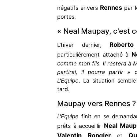
Rennes
négatifs envers
par l
portes.
« Neal Maupay, c'est 
Robert
L'hiver dernier,
N
particulièrement attaché à
comme mon fils. Il restera à Ma
partirai, il pourra partir »
di
L'Equipe
. La situation semble
tard.
Maupay vers Rennes ?
L'Equipe
finit en se demandan
Neal Maup
prêts à accueillir
Valentin Rongier
Qu
et