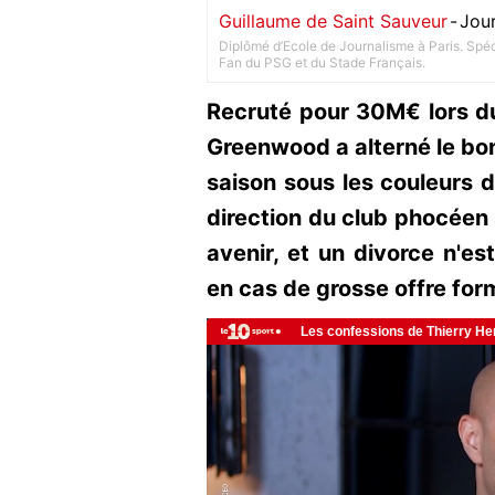
Guillaume de Saint Sauveur
-
Jour
Diplômé d’Ecole de Journalisme à Paris. Spéci
Fan du PSG et du Stade Français.
Recruté pour 30M€ lors du
Greenwood a alterné le bo
saison sous les couleurs de
direction du club phocéen 
avenir, et un divorce n'e
en cas de grosse offre form