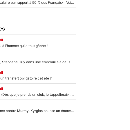
«C'est un beau salaire par rapport à 90 % des Français» : Voilà combien touchait Nelson Monfort sur France Télévisions avant de rejoindre CNews
es
ll
ilà l'homme qui a tout gâché !
«Détester à vie», Stéphane Guy dans une embrouille à cause du PSG !
ll
n transfert obligatoire cet été ?
ll
Mercato - OM - «Dès que je prends un club, je t’appellerai» : La promesse de Marcelino au moment de claquer la porte
Victime de racisme contre Murray, Kyrgios pousse un énorme coup de gueule !