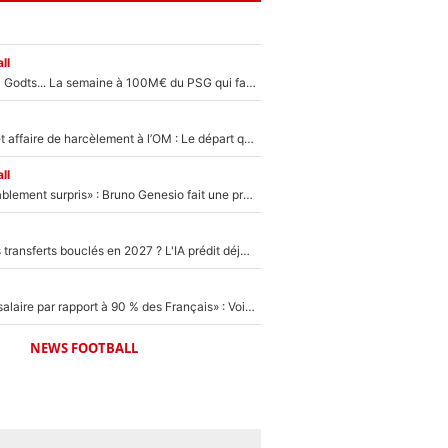
ll
Akliouche, Mika Godts... La semaine à 100M€ du PSG qui fait basculer le mercato du PSG !
Climat toxique et affaire de harcèlement à l’OM : Le départ qui soulage le vestiaire de Bruno Genesio
ll
«Très, très agréablement surpris» : Bruno Genesio fait une promesse pour la suite du mercato de l’OM et rassure les supporters
PSG : Deux gros transferts bouclés en 2027 ? L'IA prédit déjà les deux joueurs qui pourraient rejoindre Luis Enrique !
«C'est un beau salaire par rapport à 90 % des Français» : Voilà combien touchait Nelson Monfort sur France Télévisions avant de rejoindre CNews
NEWS FOOTBALL