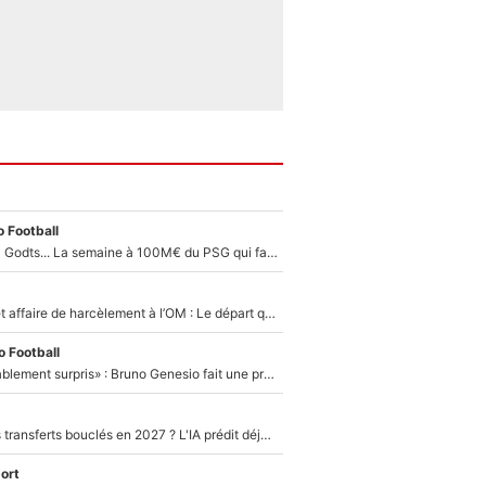
 Football
Akliouche, Mika Godts... La semaine à 100M€ du PSG qui fait basculer le mercato du PSG !
Climat toxique et affaire de harcèlement à l’OM : Le départ qui soulage le vestiaire de Bruno Genesio
 Football
«Très, très agréablement surpris» : Bruno Genesio fait une promesse pour la suite du mercato de l’OM et rassure les supporters
PSG : Deux gros transferts bouclés en 2027 ? L'IA prédit déjà les deux joueurs qui pourraient rejoindre Luis Enrique !
ort