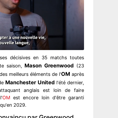
ses décisives en 35 matchs toutes
Mason
Greenwood
te saison,
(23
OM
es meilleurs éléments de l'
après
Manchester United
 de
l'été dernier,
ttaquant anglais est loin de faire
l'
OM
est encore loin d'être garanti
squ'en 2029.
convaincu par Greenwood