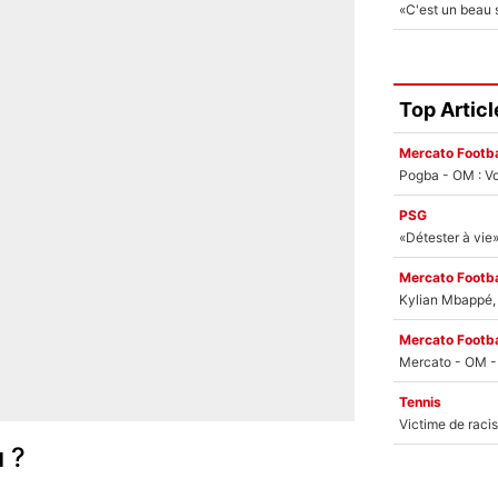
Top Articl
Mercato Footba
Pogba - OM : Vo
PSG
Mercato Footba
Kylian Mbappé, u
Mercato Footba
Tennis
u ?