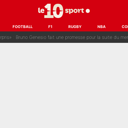
a semaine à 100M€ du PSG qui fait basculer le mercato du PS
e harcèlement à l’OM : Le départ qui soulage le vestiaire de 
FOOTBALL
F1
RUGBY
NBA
CO
ris» : Bruno Genesio fait une promesse pour la suite du mercato
ouclés en 2027 ? L'IA prédit déjà les deux joueurs qui pourra
t à 90 % des Français» : Voilà combien touchait Nelson Monfort sur Franc