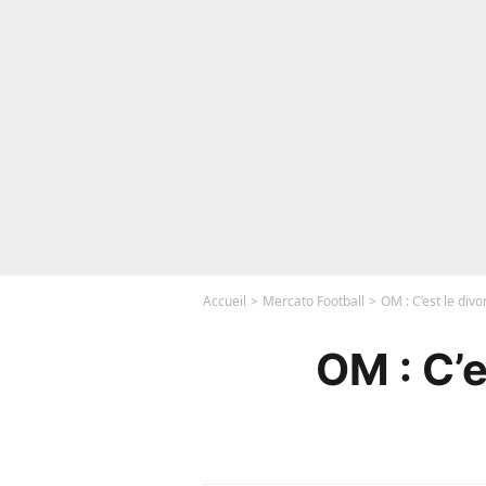
Accueil
Mercato Football
OM : C’est le di
OM : C’