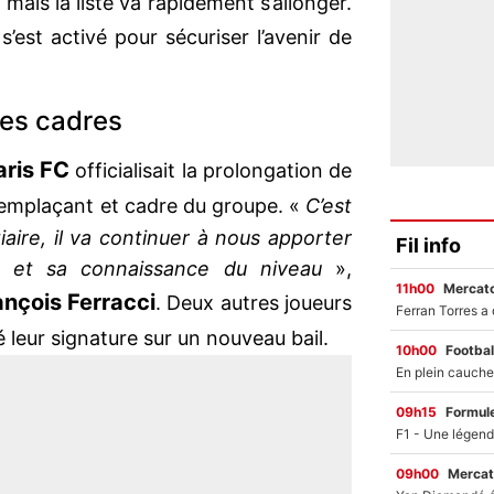
, mais la liste va rapidement s’allonger.
C
s’est activé pour sécuriser l’avenir de
ses cadres
aris FC
officialisait la prolongation de
remplaçant et cadre du groupe. «
C’est
aire, il va continuer à nous apporter
Fil info
é et sa connaissance du niveau
»,
11h00
Mercato
ançois Ferracci
. Deux autres joueurs
 leur signature sur un nouveau bail.
10h00
Footbal
09h15
Formul
09h00
Mercat