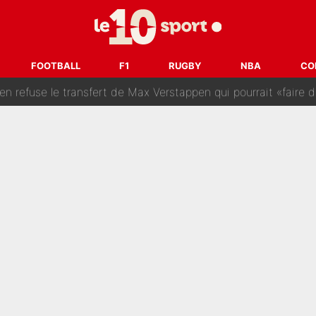
SG : Le FC Barcelone prend la parole alors qu'un transfert de
n transfert à l'OM, Quinten Timber raconte ses doutes après
FOOTBALL
F1
RUGBY
NBA
CO
fuse le transfert de Max Verstappen qui pourrait «faire des vagues»
r le PSG : Voilà pourquoi le Real Madrid a accepté de payer la somme reco
Voice Kids : Contacté par Matt Pokora, Kylian Mbappé a accepté