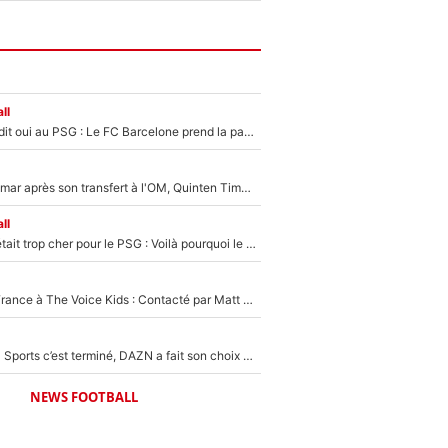
ll
Ferran Torres a dit oui au PSG : Le FC Barcelone prend la parole alors qu'un transfert de l'attaquant espagnol prend forme
En plein cauchemar après son transfert à l'OM, Quinten Timber raconte ses doutes après sa signature à Marseille
ll
Yan Diomandé était trop cher pour le PSG : Voilà pourquoi le Real Madrid a accepté de payer la somme record de 140M€ pour boucler son transfert !
De l'équipe de France à The Voice Kids : Contacté par Matt Pokora, Kylian Mbappé a accepté de jouer un rôle inédit sur TF1 !
La Liga sur beIN Sports c’est terminé, DAZN a fait son choix pour Benjamin Da Silva et Omar Da Fonseca !
NEWS FOOTBALL