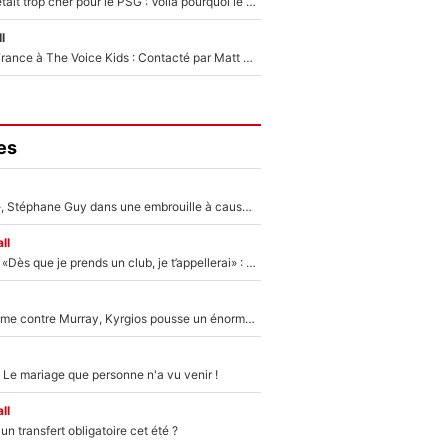
Yan Diomandé était trop cher pour le PSG : Voilà pourquoi le Real Madrid a accepté de payer la somme record de 140M€ pour boucler son transfert !
l
De l'équipe de France à The Voice Kids : Contacté par Matt Pokora, Kylian Mbappé a accepté de jouer un rôle inédit sur TF1 !
es
«Détester à vie», Stéphane Guy dans une embrouille à cause du PSG !
ll
Mercato - OM - «Dès que je prends un club, je t’appellerai» : La promesse de Marcelino au moment de claquer la porte
Victime de racisme contre Murray, Kyrgios pousse un énorme coup de gueule !
 Le mariage que personne n'a vu venir !
ll
n transfert obligatoire cet été ?