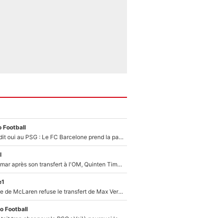
 Football
Ferran Torres a dit oui au PSG : Le FC Barcelone prend la parole alors qu'un transfert de l'attaquant espagnol prend forme
l
En plein cauchemar après son transfert à l'OM, Quinten Timber raconte ses doutes après sa signature à Marseille
e1
F1 - Une légende de McLaren refuse le transfert de Max Verstappen qui pourrait «faire des vagues» et plomber l'ambiance dans l'équipe
o Football