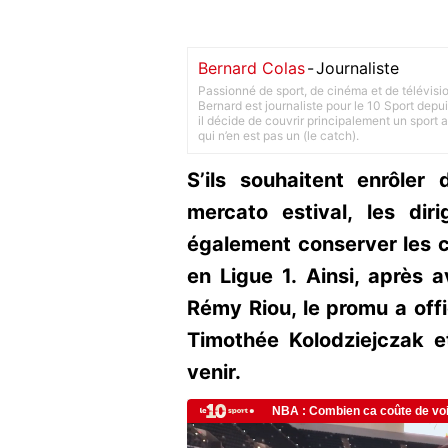
Bernard Colas
-
Journaliste
Passionné de sport, de cinéma et de télévisi
Bernard est journaliste pour le 10 Sport depu
il décide de couvrir principalement un sport adu
qui n’en est pas un (le catch).
S’ils souhaitent enrôler
mercato estival, les di
également conserver les ca
en Ligue 1. Ainsi, après 
Rémy Riou, le promu a offi
Timothée Kolodziejczak e
venir.