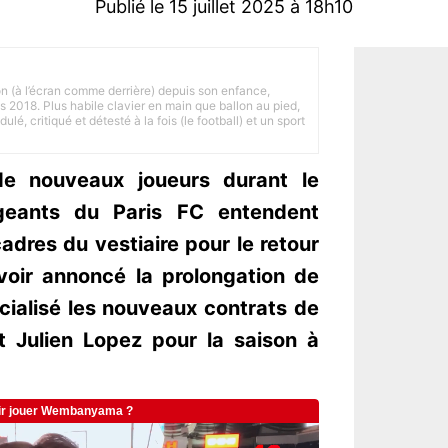
Publié le 15 juillet 2025 à 18h10
on (à l’écran comme derrière) depuis son enfance,
is 2018. Plus habile clavier en main que ballon au pied,
lé, critiqué et détesté à la fois (le football) et un sport
 de nouveaux joueurs durant le
rigeants du Paris FC entendent
dres du vestiaire pour le retour
avoir annoncé la prolongation de
cialisé les nouveaux contrats de
t Julien Lopez pour la saison à