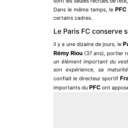
sont les seules recrues de l’été
PF
Dans le même temps, le
certains cadres.
Le Paris FC conserve 
P
Il y a une dizaine de jours, le
Rémy Riou
(37 ans), portier 
un élément important du vesti
son expérience, sa maturit
Fr
confiait le directeur sportif
PFC
importants du
ont apposé