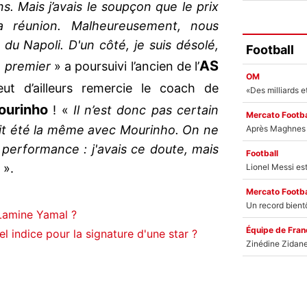
ns. Mais j’avais le soupçon que le prix
a réunion. Malheureusement, nous
 du Napoli. D'un côté, je suis désolé,
Football
AS
en premier
» a poursuivi l’ancien de l’
OM
eut d’ailleurs remercie le coach de
ourinho
! «
Il n’est donc pas certain
Mercato Footba
 ait été la même avec Mourinho. On ne
e performance : j'avais ce doute, mais
Football
s
».
Mercato Footba
Lamine Yamal ?
Équipe de Fran
el indice pour la signature d'une star ?