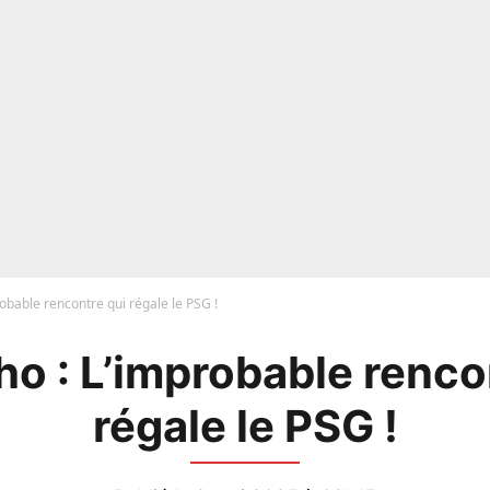
obable rencontre qui régale le PSG !
o : L’improbable renco
régale le PSG !