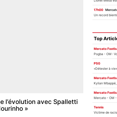
17h00
Mercato
Top Articl
Mercato Footba
Pogba - OM : Vo
PSG
Mercato Footba
Kylian Mbappé, u
Mercato Footba
ue l’évolution avec Spalletti
Mourinho »
Tennis