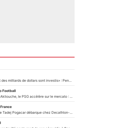
«Des milliards et des milliards de dollars sont investis» : Pendant que l'OM est en pleine crise financière, Frank McCourt lance un nouveau projet à 260M€ !
 Football
Après Maghnes Akliouche, le PSG accèlère sur le mercato : Voilà les deux nouvelles recrues qui vont signer la semaine prochaine ?
 France
Un coéquipier de Tadej Pogacar débarque chez Decathlon-CMA CGM pour épauler Paul Seixas : «Mes meilleures années sont à venir»
l