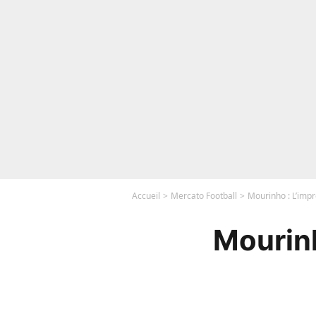
Accueil
Mercato Football
Mourinho : L’impr
Mourinh