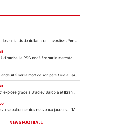
«Des milliards et des milliards de dollars sont investis» : Pendant que l'OM est en pleine crise financière, Frank McCourt lance un nouveau projet à 260M€ !
ll
Après Maghnes Akliouche, le PSG accèlère sur le mercato : Voilà les deux nouvelles recrues qui vont signer la semaine prochaine ?
Lionel Messi est endeuillé par la mort de son père : Vie à Barcelone, transfert au PSG... voilà comment Jorge Messi a joué un rôle essentiel dans sa carrière !
ll
Un record bientôt explosé grâce à Bradley Barcola et Ibrahim Mbaye : Le PSG sur le point de réaliser un mercato historique ?
ce
Zinédine Zidane va sélectionner des nouveaux joueurs : L’IA dévoile les 5 cracks qui pourraient rapidement le rejoindre en équipe de France !
NEWS FOOTBALL