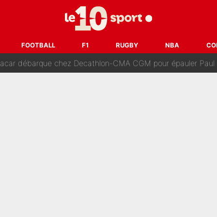
dollars sont investis» : Pendant que l'OM est en pleine crise financière, Fran
SG accèlère sur le mercato : Voilà les deux nouvelles recrues qui
FOOTBALL
F1
RUGBY
NBA
CO
r débarque chez Decathlon-CMA CGM pour épauler Paul Seixas : «M
rt de son père : Vie à Barcelone, transfert au PSG... voilà comment Jorge Messi
âce à Bradley Barcola et Ibrahim Mbaye : Le PSG sur le point de