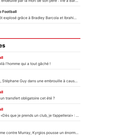
Lionel Messi est endeuillé par la mort de son père : Vie à Barcelone, transfert au PSG... voilà comment Jorge Messi a joué un rôle essentiel dans sa carrière !
 Football
Un record bientôt explosé grâce à Bradley Barcola et Ibrahim Mbaye : Le PSG sur le point de réaliser un mercato historique ?
es
ll
ilà l'homme qui a tout gâché !
«Détester à vie», Stéphane Guy dans une embrouille à cause du PSG !
ll
n transfert obligatoire cet été ?
ll
Mercato - OM - «Dès que je prends un club, je t’appellerai» : La promesse de Marcelino au moment de claquer la porte
Victime de racisme contre Murray, Kyrgios pousse un énorme coup de gueule !