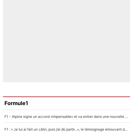
Formule1
F1 - Alpine signe un accord «impensable» et va entrer dans une nouvelle dimension : Grande nouvelle pour Pierre Gasly !
F1 : « Je lui ai fait un câlin, puis j’ai dû partir...», le témoignage émouvant de Max Verstappen sur sa fille