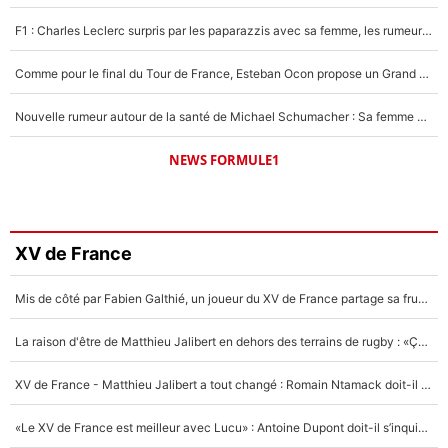
F1 : Charles Leclerc surpris par les paparazzis avec sa femme, les rumeurs étaient vraies !
Comme pour le final du Tour de France, Esteban Ocon propose un Grand Prix de Formule 1 à Paris : «Autour de l’Arc de Triomphe, ce serait génial» !
Nouvelle rumeur autour de la santé de Michael Schumacher : Sa femme Corinna sort du silence
NEWS FORMULE1
XV de France
Mis de côté par Fabien Galthié, un joueur du XV de France partage sa frustration : «ils ne me l’ont pas dit tout de suite»
La raison d'être de Matthieu Jalibert en dehors des terrains de rugby : «Ça m'atteint autant que si tu touches à un membre de ma famille»
XV de France - Matthieu Jalibert a tout changé : Romain Ntamack doit-il s’inquiéter pour sa place à un an de la Coupe du monde ?
«Le XV de France est meilleur avec Lucu» : Antoine Dupont doit-il s’inquiéter pour sa place ?