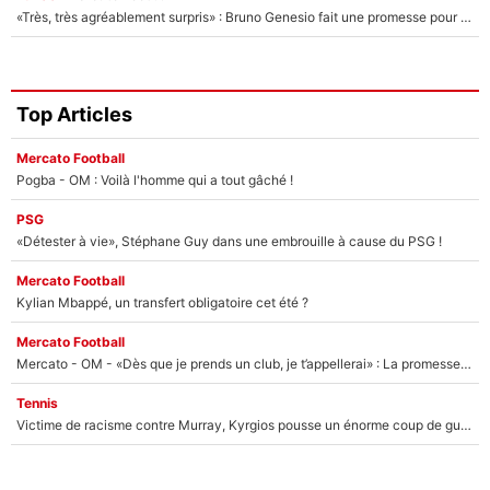
«Très, très agréablement surpris» : Bruno Genesio fait une promesse pour la suite du mercato de l’OM et rassure les supporters
Top Articles
Mercato Football
Pogba - OM : Voilà l'homme qui a tout gâché !
PSG
«Détester à vie», Stéphane Guy dans une embrouille à cause du PSG !
Mercato Football
Kylian Mbappé, un transfert obligatoire cet été ?
Mercato Football
Mercato - OM - «Dès que je prends un club, je t’appellerai» : La promesse de Marcelino au moment de claquer la porte
Tennis
Victime de racisme contre Murray, Kyrgios pousse un énorme coup de gueule !