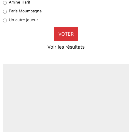
Amine Harit
1%
Faris Moumbagna
Pierre-Emile Hojbjerg
Un autre joueur
9%
VOTER
Neal Maupay
4%
Voir les résultats
Amine Harit
3%
Faris Moumbagna
4%
Un autre joueur
5%
1602 personnes ont participé aux votes.