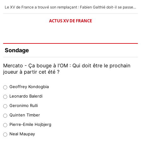
Le XV de France a trouvé son remplaçant : Fabien Galthié doit-il se passer d'Antoine Dupont ?
ACTUS XV DE FRANCE
Sondage
Mercato - Ça bouge à l’OM : Qui doit être le prochain
joueur à partir cet été ?
Geoffrey Kondogbia
Geoffrey Kondogbia
38%
Leonardo Balerdi
Leonardo Balerdi
Geronimo Rulli
32%
Quinten Timber
Geronimo Rulli
Pierre-Emile Hojbjerg
5%
Neal Maupay
Quinten Timber