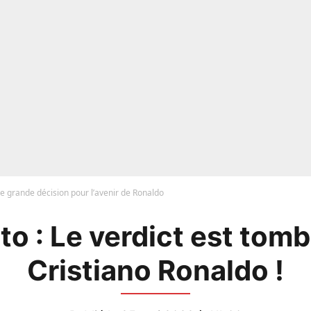
e grande décision pour l’avenir de Ronaldo
o : Le verdict est tom
Cristiano Ronaldo !