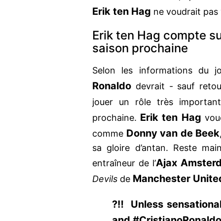
Erik ten Hag
ne voudrait pas 
Erik ten Hag compte su
saison prochaine
Selon les informations du j
Ronaldo
devrait - sauf reto
jouer un rôle très importa
Erik ten Hag
prochaine.
voud
Donny van de Beek
comme
sa gloire d’antan. Reste main
Ajax Amster
entraîneur de l’
Manchester Unite
Devils
de
?‼️ Unless sensation
and #CristianoRonaldo 