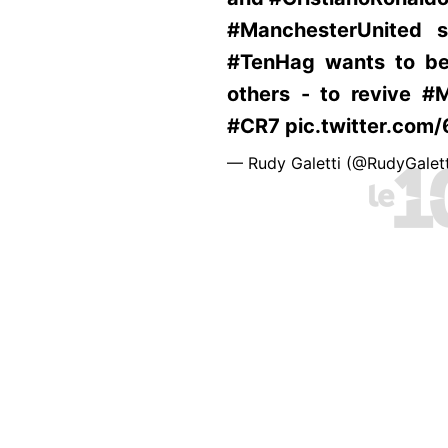
#ManchesterUnited s
#TenHag wants to be
others - to revive 
#CR7 pic.twitter.co
— Rudy Galetti (@RudyGalet