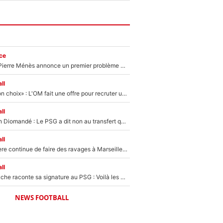
ce
Michael Olise : Pierre Ménès annonce un premier problème pour Zinedine Zidane en équipe de France
ll
«C’est un très bon choix» : L'OM fait une offre pour recruter un ancien joueur du PSG... et c'est validé dans l'After Foot !
ll
140M€ pour Yan Diomandé : Le PSG a dit non au transfert qui bat tous les records sur le mercato
ll
La crise financière continue de faire des ravages à Marseille : L’OM a placé 12 joueurs sur le marché des transferts… et ça pourrait lui rapporter près de 100M€ !
ll
Maghnes Akliouche raconte sa signature au PSG : Voilà les coulisses de son transfert de rêve à 50M€
NEWS FOOTBALL