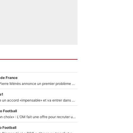
 de France
Michael Olise : Pierre Ménès annonce un premier problème pour Zinedine Zidane en équipe de France
e1
F1 - Alpine signe un accord «impensable» et va entrer dans une nouvelle dimension : Grande nouvelle pour Pierre Gasly !
o Football
«C’est un très bon choix» : L'OM fait une offre pour recruter un ancien joueur du PSG... et c'est validé dans l'After Foot !
 Football