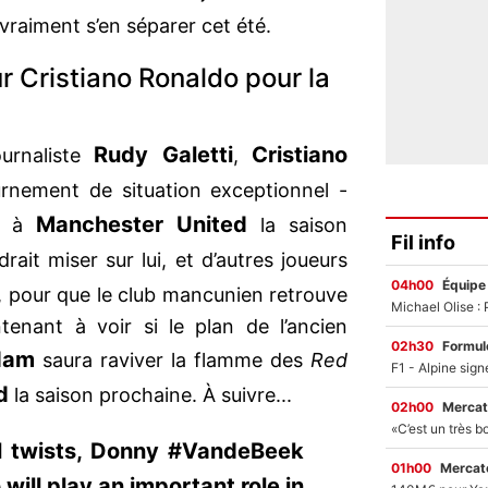
vraiment s’en séparer cet été.
r Cristiano Ronaldo pour la
Rudy Galetti
Cristiano
ournaliste
,
urnement de situation exceptionnel -
Manchester United
nt à
la saison
Fil info
rait miser sur lui, et d’autres joueurs
04h00
Équipe
, pour que le club mancunien retrouve
tenant à voir si le plan de l’ancien
02h30
Formul
dam
saura raviver la flamme des
Red
d
la saison prochaine. À suivre...
02h00
Mercat
al twists, Donny #VandeBeek
01h00
Mercato
will play an important role in