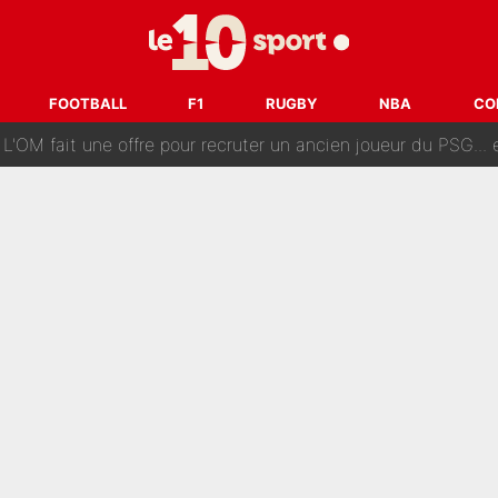
ès annonce un premier problème pour Zinedine Zidane en éq
 «impensable» et va entrer dans une nouvelle dimension : Gra
FOOTBALL
F1
RUGBY
NBA
CO
L'OM fait une offre pour recruter un ancien joueur du PSG... et
Le PSG a dit non au transfert qui bat tous les records sur 
e des ravages à Marseille : L’OM a placé 12 joueurs sur le marché des transferts… 