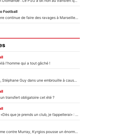
140M€ pour Yan Diomandé : Le PSG a dit non au transfert qui bat tous les records sur le mercato
o Football
La crise financière continue de faire des ravages à Marseille : L’OM a placé 12 joueurs sur le marché des transferts… et ça pourrait lui rapporter près de 100M€ !
es
ll
ilà l'homme qui a tout gâché !
«Détester à vie», Stéphane Guy dans une embrouille à cause du PSG !
ll
n transfert obligatoire cet été ?
ll
Mercato - OM - «Dès que je prends un club, je t’appellerai» : La promesse de Marcelino au moment de claquer la porte
Victime de racisme contre Murray, Kyrgios pousse un énorme coup de gueule !