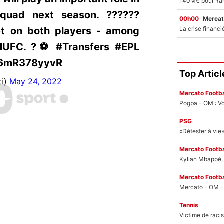
quad next season. ??????
00h00
Mercat
t on both players - among
#MUFC. ?⚽ #Transfers #EPL
m/6mR378yyvR
Top Articl
ti)
May 24, 2022
Mercato Footba
Pogba - OM : Vo
PSG
Mercato Footba
Kylian Mbappé, u
Mercato Footba
Tennis