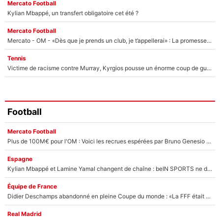
Mercato Football
Kylian Mbappé, un transfert obligatoire cet été ?
Mercato Football
Mercato - OM - «Dès que je prends un club, je t’appellerai» : La promesse de Marcelino au moment de claquer la porte
Tennis
Victime de racisme contre Murray, Kyrgios pousse un énorme coup de gueule !
Football
Mercato Football
Plus de 100M€ pour l'OM : Voici les recrues espérées par Bruno Genesio et Grégory Lorenzi après l’opération dégraissage
Espagne
Kylian Mbappé et Lamine Yamal changent de chaîne : beIN SPORTS ne digère pas cette décision historique et prédit un fiasco pour la Liga
Équipe de France
Didier Deschamps abandonné en pleine Coupe du monde : «La FFF était déjà passée à Zinedine Zidane»
Real Madrid