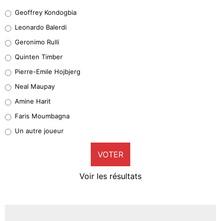
Geoffrey Kondogbia
Geoffrey Kondogbia
38%
Leonardo Balerdi
Leonardo Balerdi
Geronimo Rulli
32%
Quinten Timber
Geronimo Rulli
Pierre-Emile Hojbjerg
5%
Neal Maupay
Quinten Timber
Amine Harit
1%
Faris Moumbagna
Pierre-Emile Hojbjerg
Un autre joueur
9%
VOTER
Neal Maupay
4%
Voir les résultats
Amine Harit
3%
Faris Moumbagna