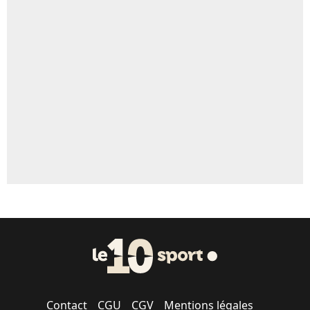
4%
Un autre joueur
5%
1566 personnes ont participé aux votes.
Contact
CGU
CGV
Mentions légales