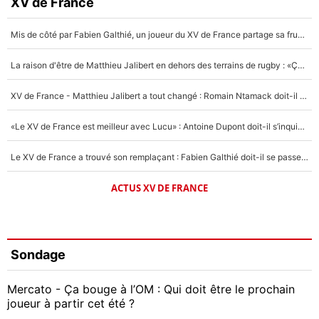
XV de France
Mis de côté par Fabien Galthié, un joueur du XV de France partage sa frustration : «ils ne me l’ont pas dit tout de suite»
La raison d'être de Matthieu Jalibert en dehors des terrains de rugby : «Ça m'atteint autant que si tu touches à un membre de ma famille»
XV de France - Matthieu Jalibert a tout changé : Romain Ntamack doit-il s’inquiéter pour sa place à un an de la Coupe du monde ?
«Le XV de France est meilleur avec Lucu» : Antoine Dupont doit-il s’inquiéter pour sa place ?
Le XV de France a trouvé son remplaçant : Fabien Galthié doit-il se passer d'Antoine Dupont ?
ACTUS XV DE FRANCE
Sondage
Mercato - Ça bouge à l’OM : Qui doit être le prochain
joueur à partir cet été ?