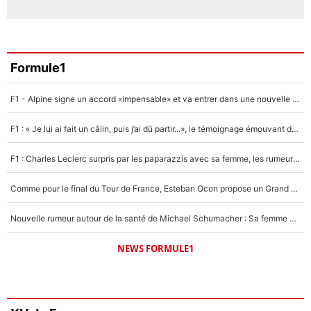
Formule1
F1 - Alpine signe un accord «impensable» et va entrer dans une nouvelle dimension : Grande nouvelle pour Pierre Gasly !
F1 : « Je lui ai fait un câlin, puis j’ai dû partir...», le témoignage émouvant de Max Verstappen sur sa fille
F1 : Charles Leclerc surpris par les paparazzis avec sa femme, les rumeurs étaient vraies !
Comme pour le final du Tour de France, Esteban Ocon propose un Grand Prix de Formule 1 à Paris : «Autour de l’Arc de Triomphe, ce serait génial» !
Nouvelle rumeur autour de la santé de Michael Schumacher : Sa femme Corinna sort du silence
NEWS FORMULE1