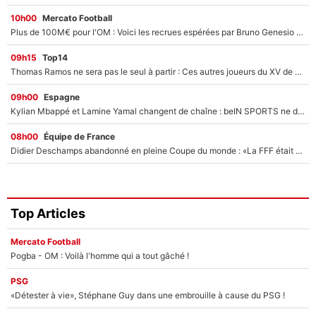
10h00
Mercato Football
Plus de 100M€ pour l'OM : Voici les recrues espérées par Bruno Genesio et Grégory Lorenzi après l’opération dégraissage
09h15
Top14
Thomas Ramos ne sera pas le seul à partir : Ces autres joueurs du XV de France pourraient aussi quitter le Stade Toulousain, un club de Top 14 est déjà sur les rangs
09h00
Espagne
Kylian Mbappé et Lamine Yamal changent de chaîne : beIN SPORTS ne digère pas cette décision historique et prédit un fiasco pour la Liga
08h00
Équipe de France
Didier Deschamps abandonné en pleine Coupe du monde : «La FFF était déjà passée à Zinedine Zidane»
Top Articles
Mercato Football
Pogba - OM : Voilà l'homme qui a tout gâché !
PSG
«Détester à vie», Stéphane Guy dans une embrouille à cause du PSG !