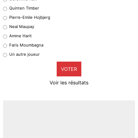
32%
Quinten Timber
Geronimo Rulli
Pierre-Emile Hojbjerg
5%
Neal Maupay
Quinten Timber
Amine Harit
1%
Faris Moumbagna
Pierre-Emile Hojbjerg
Un autre joueur
9%
VOTER
Neal Maupay
4%
Voir les résultats
Amine Harit
3%
Faris Moumbagna
5%
Un autre joueur
5%