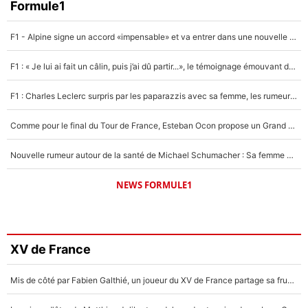
Formule1
F1 - Alpine signe un accord «impensable» et va entrer dans une nouvelle dimension : Grande nouvelle pour Pierre Gasly !
F1 : « Je lui ai fait un câlin, puis j’ai dû partir...», le témoignage émouvant de Max Verstappen sur sa fille
F1 : Charles Leclerc surpris par les paparazzis avec sa femme, les rumeurs étaient vraies !
Comme pour le final du Tour de France, Esteban Ocon propose un Grand Prix de Formule 1 à Paris : «Autour de l’Arc de Triomphe, ce serait génial» !
Nouvelle rumeur autour de la santé de Michael Schumacher : Sa femme Corinna sort du silence
NEWS FORMULE1
XV de France
Mis de côté par Fabien Galthié, un joueur du XV de France partage sa frustration : «ils ne me l’ont pas dit tout de suite»