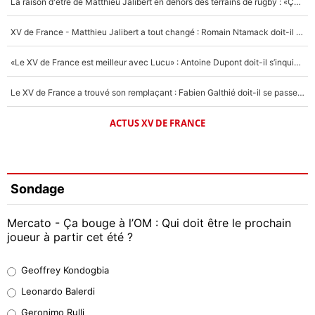
La raison d'être de Matthieu Jalibert en dehors des terrains de rugby : «Ça m'atteint autant que si tu touches à un membre de ma famille»
XV de France - Matthieu Jalibert a tout changé : Romain Ntamack doit-il s’inquiéter pour sa place à un an de la Coupe du monde ?
«Le XV de France est meilleur avec Lucu» : Antoine Dupont doit-il s’inquiéter pour sa place ?
Le XV de France a trouvé son remplaçant : Fabien Galthié doit-il se passer d'Antoine Dupont ?
ACTUS XV DE FRANCE
Sondage
Mercato - Ça bouge à l’OM : Qui doit être le prochain
joueur à partir cet été ?
Geoffrey Kondogbia
Geoffrey Kondogbia
38%
Leonardo Balerdi
Leonardo Balerdi
Geronimo Rulli