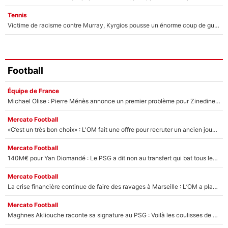
Tennis
Victime de racisme contre Murray, Kyrgios pousse un énorme coup de gueule !
Football
Équipe de France
Michael Olise : Pierre Ménès annonce un premier problème pour Zinedine Zidane en équipe de France
Mercato Football
«C’est un très bon choix» : L'OM fait une offre pour recruter un ancien joueur du PSG... et c'est validé dans l'After Foot !
Mercato Football
140M€ pour Yan Diomandé : Le PSG a dit non au transfert qui bat tous les records sur le mercato
Mercato Football
La crise financière continue de faire des ravages à Marseille : L’OM a placé 12 joueurs sur le marché des transferts… et ça pourrait lui rapporter près de 100M€ !
Mercato Football
Maghnes Akliouche raconte sa signature au PSG : Voilà les coulisses de son transfert de rêve à 50M€