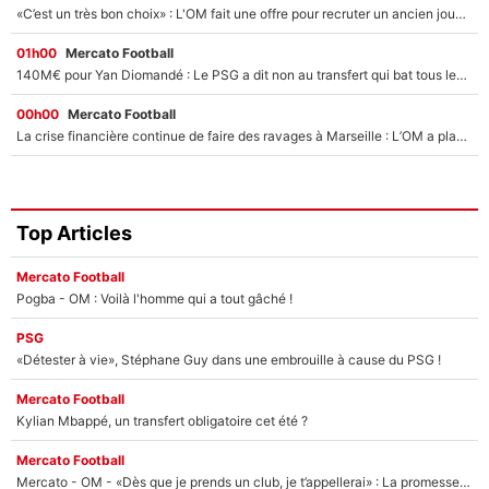
«C’est un très bon choix» : L'OM fait une offre pour recruter un ancien joueur du PSG... et c'est validé dans l'After Foot !
01h00
Mercato Football
140M€ pour Yan Diomandé : Le PSG a dit non au transfert qui bat tous les records sur le mercato
00h00
Mercato Football
La crise financière continue de faire des ravages à Marseille : L’OM a placé 12 joueurs sur le marché des transferts… et ça pourrait lui rapporter près de 100M€ !
Top Articles
Mercato Football
Pogba - OM : Voilà l'homme qui a tout gâché !
PSG
«Détester à vie», Stéphane Guy dans une embrouille à cause du PSG !
Mercato Football
Kylian Mbappé, un transfert obligatoire cet été ?
Mercato Football
Mercato - OM - «Dès que je prends un club, je t’appellerai» : La promesse de Marcelino au moment de claquer la porte