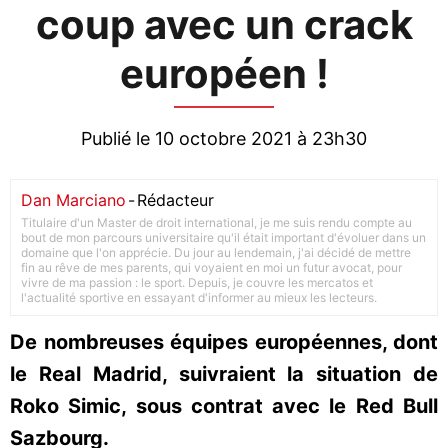
coup avec un crack
européen !
Publié le 10 octobre 2021 à 23h30
Dan Marciano
-
Rédacteur
Titulaire d'un Master de droit international, je me suis rendu compte au
bout de mon parcours universitaire qu'il était important d'évoluer dans un
domaine que l'on apprécie. Du jour au lendemain, j'ai décidé de mettre
fin au rêve de mes parents, qui voyaient en moi un futur avocat, pour
vivre de ma passion : le sport. Depuis, je couvre les mercatos et
l'actualité sportive en essayant d'informer au mieux les lecteurs.
De nombreuses équipes européennes, dont
le Real Madrid, suivraient la situation de
Roko Simic, sous contrat avec le Red Bull
Sazbourg.