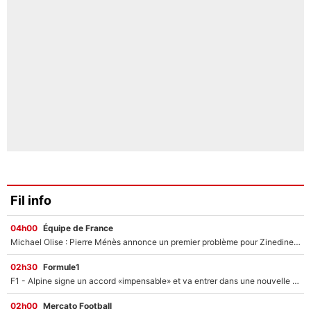
Fil info
04h00
Équipe de France
Michael Olise : Pierre Ménès annonce un premier problème pour Zinedine Zidane en équipe de France
02h30
Formule1
F1 - Alpine signe un accord «impensable» et va entrer dans une nouvelle dimension : Grande nouvelle pour Pierre Gasly !
02h00
Mercato Football