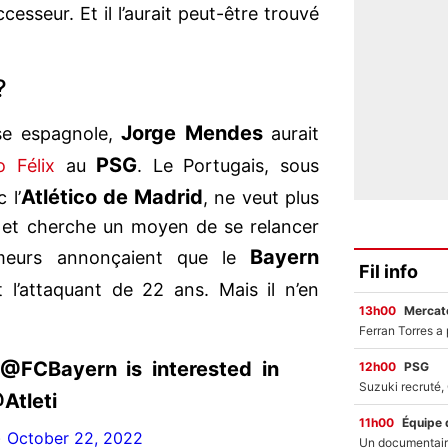
cesseur. Et il l’aurait peut-être trouvé
?
Jorge Mendes
se espagnole,
aurait
PSG
o Félix
au
. Le Portugais, sous
Atlético de Madrid
 l’
, ne veut plus
et cherche un moyen de se relancer
Bayern
umeurs annonçaient que le
Fil info
 l’attaquant de 22 ans. Mais il n’en
13h00
Mercato
@FCBayern is interested in
12h00
PSG
Atleti
11h00
Équipe 
)
October 22, 2022