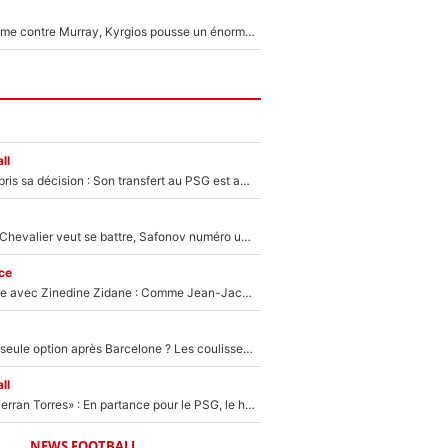
Victime de racisme contre Murray, Kyrgios pousse un énorme coup de gueule !
ll
Ferran Torres a pris sa décision : Son transfert au PSG est annoncé en Espagne !
Suzuki recruté, Chevalier veut se battre, Safonov numéro un… Le PSG se lance encore dans un gros chantier pour le poste de gardien de but
ce
Un documentaire avec Zinedine Zidane : Comme Jean-Jacques Goldman et Mylène Farmer, le nouveau sélectionneur de l'équipe de France a recalé une journaliste très connue
Le PSG comme seule option après Barcelone ? Les coulisses de la signature historique de Lionel Messi sont révélées au grand jour !
ll
«Le suicide de Ferran Torres» : En partance pour le PSG, le héros de la finale de la Coupe du monde s'attire les foudres de la presse espagnole !
NEWS FOOTBALL