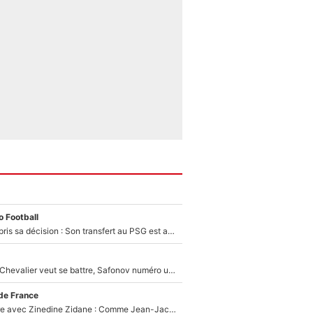
 Football
Ferran Torres a pris sa décision : Son transfert au PSG est annoncé en Espagne !
Suzuki recruté, Chevalier veut se battre, Safonov numéro un… Le PSG se lance encore dans un gros chantier pour le poste de gardien de but
de France
Un documentaire avec Zinedine Zidane : Comme Jean-Jacques Goldman et Mylène Farmer, le nouveau sélectionneur de l'équipe de France a recalé une journaliste très connue