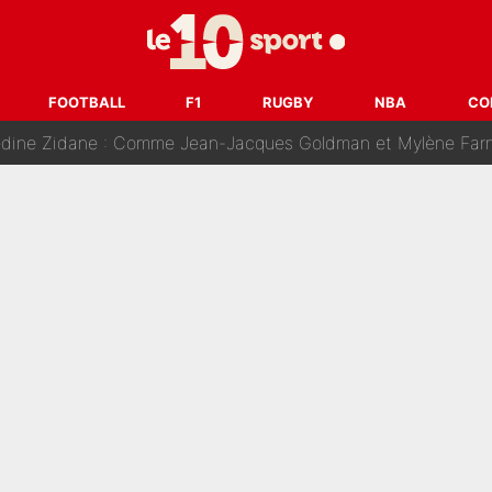
ision : Son transfert au PSG est annoncé en Espagne !
se battre, Safonov numéro un… Le PSG se lance encore dans un gros ch
FOOTBALL
F1
RUGBY
NBA
CO
 Comme Jean-Jacques Goldman et Mylène Farmer, le nouveau sélectionneur de l'équipe 
ès Barcelone ? Les coulisses de la signature historique de Lionel 
on-CMA CGM recrute plusieurs coureurs pour offrir à Paul Seixas une équ