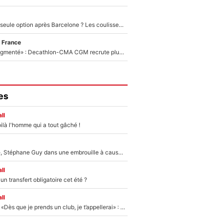
Le PSG comme seule option après Barcelone ? Les coulisses de la signature historique de Lionel Messi sont révélées au grand jour !
 France
«Le budget a augmenté» : Decathlon-CMA CGM recrute plusieurs coureurs pour offrir à Paul Seixas une équipe pour gagner le Tour de France 2027
es
ll
ilà l'homme qui a tout gâché !
«Détester à vie», Stéphane Guy dans une embrouille à cause du PSG !
ll
n transfert obligatoire cet été ?
ll
Mercato - OM - «Dès que je prends un club, je t’appellerai» : La promesse de Marcelino au moment de claquer la porte