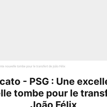
nte nouvelle tombe pour le transfert de João Félix
cato - PSG : Une excell
le tombe pour le trans
João Félix