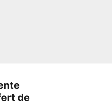
ente
fert de