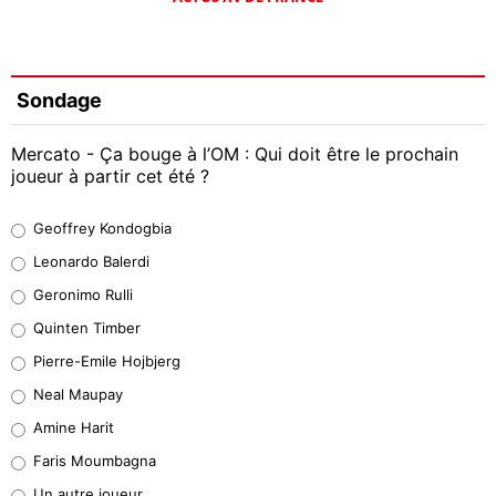
Sondage
Mercato - Ça bouge à l’OM : Qui doit être le prochain
joueur à partir cet été ?
Geoffrey Kondogbia
Geoffrey Kondogbia
38%
Leonardo Balerdi
Leonardo Balerdi
Geronimo Rulli
32%
Quinten Timber
Geronimo Rulli
Pierre-Emile Hojbjerg
5%
Neal Maupay
Quinten Timber
Amine Harit
1%
Faris Moumbagna
Pierre-Emile Hojbjerg
Un autre joueur