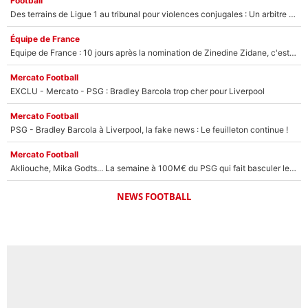
Football
Des terrains de Ligue 1 au tribunal pour violences conjugales : Un arbitre français encourt une peine de 18 mois de prison !
Équipe de France
Equipe de France : 10 jours après la nomination de Zinedine Zidane, c'est au tour de son fils de prendre un nouveau départ !
Mercato Football
EXCLU - Mercato - PSG : Bradley Barcola trop cher pour Liverpool
Mercato Football
PSG - Bradley Barcola à Liverpool, la fake news : Le feuilleton continue !
Mercato Football
Akliouche, Mika Godts... La semaine à 100M€ du PSG qui fait basculer le mercato du PSG !
NEWS FOOTBALL