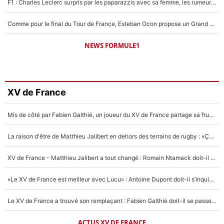
F1 : Charles Leclerc surpris par les paparazzis avec sa femme, les rumeurs étaient vraies !
Comme pour le final du Tour de France, Esteban Ocon propose un Grand Prix de Formule 1 à Paris : «Autour de l’Arc de Triomphe, ce serait génial» !
NEWS FORMULE1
XV de France
Mis de côté par Fabien Galthié, un joueur du XV de France partage sa frustration : «ils ne me l’ont pas dit tout de suite»
La raison d'être de Matthieu Jalibert en dehors des terrains de rugby : «Ça m'atteint autant que si tu touches à un membre de ma famille»
XV de France - Matthieu Jalibert a tout changé : Romain Ntamack doit-il s’inquiéter pour sa place à un an de la Coupe du monde ?
«Le XV de France est meilleur avec Lucu» : Antoine Dupont doit-il s’inquiéter pour sa place ?
Le XV de France a trouvé son remplaçant : Fabien Galthié doit-il se passer d'Antoine Dupont ?
ACTUS XV DE FRANCE