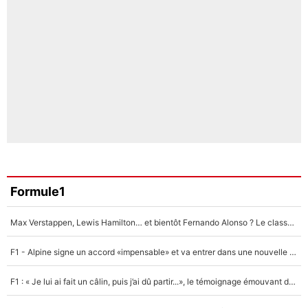
Formule1
Max Verstappen, Lewis Hamilton… et bientôt Fernando Alonso ? Le classement des pilotes les mieux payés en Formule 1 risque de changer !
F1 - Alpine signe un accord «impensable» et va entrer dans une nouvelle dimension : Grande nouvelle pour Pierre Gasly !
F1 : « Je lui ai fait un câlin, puis j’ai dû partir...», le témoignage émouvant de Max Verstappen sur sa fille