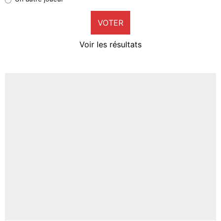
9%
VOTER
Neal Maupay
4%
Voir les résultats
Amine Harit
3%
Faris Moumbagna
4%
Un autre joueur
5%
1614 personnes ont participé aux votes.