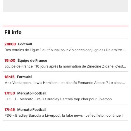
Fil info
20h00
Football
Des terrains de Ligue 1 au tribunal pour violences conjugales : Un arbitre français encourt une peine de 18 mois de prison !
19h00
Équipe de France
Equipe de France : 10 jours après la nomination de Zinedine Zidane, c'est au tour de son fils de prendre un nouveau départ !
18h15
Formule1
Max Verstappen, Lewis Hamilton… et bientôt Fernando Alonso ? Le classement des pilotes les mieux payés en Formule 1 risque de changer !
17h50
Mercato Football
EXCLU - Mercato - PSG : Bradley Barcola trop cher pour Liverpool
17h45
Mercato Football
PSG - Bradley Barcola à Liverpool, la fake news : Le feuilleton continue !