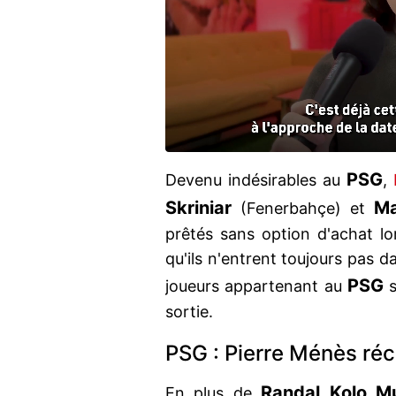
PSG
Devenu indésirables au
,
Skriniar
Ma
(Fenerbahçe) et
prêtés sans option d'achat lo
qu'ils n'entrent toujours pas d
PSG
joueurs appartenant au
s
sortie.
PSG : Pierre Ménès ré
Randal Kolo Mu
En plus de