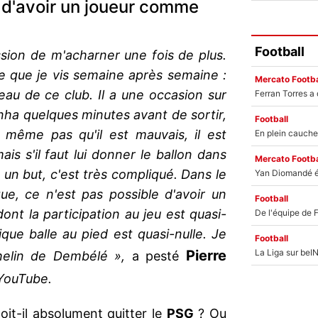
 d'avoir un joueur comme
Football
ssion de m'acharner une fois de plus.
e que je vis semaine après semaine :
Mercato Footba
au de ce club. Il a une occasion sur
nha quelques minutes avant de sortir,
Football
t même pas qu'il est mauvais, il est
mais s'il faut lui donner le ballon dans
Mercato Footba
 un but, c'est très compliqué. Dans le
ue, ce n'est pas possible d'avoir un
Football
nt la participation au jeu est quasi-
ique balle au pied est quasi-nulle. Je
Football
Pierre
phelin de Dembélé »,
a pesté
YouTube.
oit-il absolument quitter le
PSG
? Ou