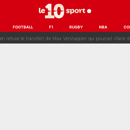
SG : Le FC Barcelone prend la parole alors qu'un transfert de
n transfert à l'OM, Quinten Timber raconte ses doutes après
FOOTBALL
F1
RUGBY
NBA
CO
fuse le transfert de Max Verstappen qui pourrait «faire des vagues»
r le PSG : Voilà pourquoi le Real Madrid a accepté de payer la somme reco
Voice Kids : Contacté par Matt Pokora, Kylian Mbappé a accepté