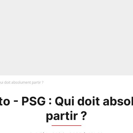
ui doit absolument partir ?
o - PSG : Qui doit abs
partir ?