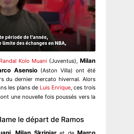
Milan
Randal Kolo Muani
(Juventus),
rco
Asensio
(Aston Villa) ont été
rs du dernier mercato hivernal. Alors
ans les plans de
Luis Enrique
, ces trois
ont une nouvelle fois poussés vers la
clame le départ de Ramos
ani, Milan Skriniar
Marco
et de