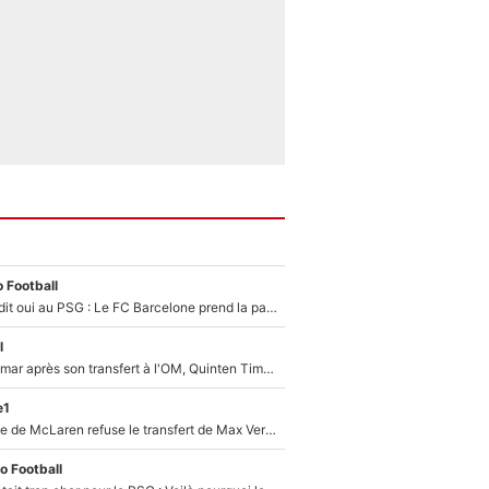
 Football
Ferran Torres a dit oui au PSG : Le FC Barcelone prend la parole alors qu'un transfert de l'attaquant espagnol prend forme
l
En plein cauchemar après son transfert à l'OM, Quinten Timber raconte ses doutes après sa signature à Marseille
e1
F1 - Une légende de McLaren refuse le transfert de Max Verstappen qui pourrait «faire des vagues» et plomber l'ambiance dans l'équipe
o Football