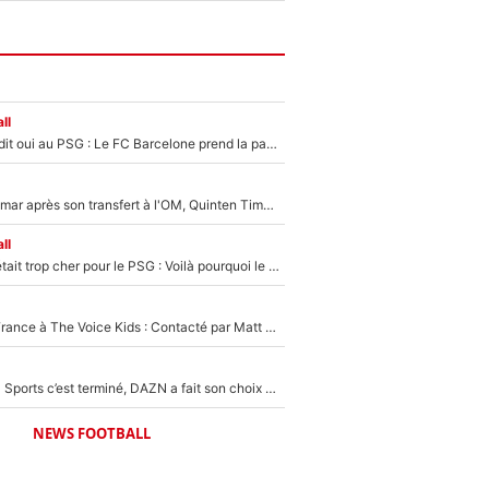
ll
Ferran Torres a dit oui au PSG : Le FC Barcelone prend la parole alors qu'un transfert de l'attaquant espagnol prend forme
En plein cauchemar après son transfert à l'OM, Quinten Timber raconte ses doutes après sa signature à Marseille
ll
Yan Diomandé était trop cher pour le PSG : Voilà pourquoi le Real Madrid a accepté de payer la somme record de 140M€ pour boucler son transfert !
De l'équipe de France à The Voice Kids : Contacté par Matt Pokora, Kylian Mbappé a accepté de jouer un rôle inédit sur TF1 !
La Liga sur beIN Sports c’est terminé, DAZN a fait son choix pour Benjamin Da Silva et Omar Da Fonseca !
NEWS FOOTBALL