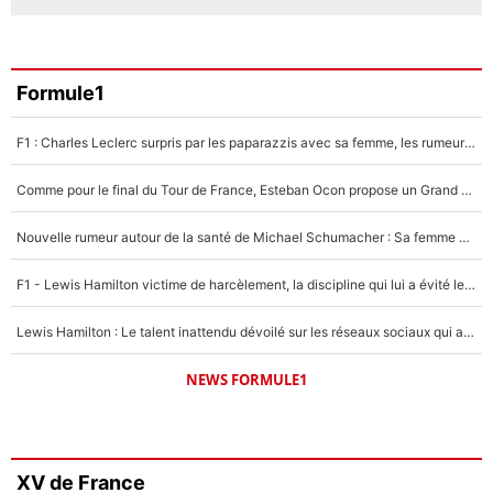
Formule1
F1 : Charles Leclerc surpris par les paparazzis avec sa femme, les rumeurs étaient vraies !
Comme pour le final du Tour de France, Esteban Ocon propose un Grand Prix de Formule 1 à Paris : «Autour de l’Arc de Triomphe, ce serait génial» !
Nouvelle rumeur autour de la santé de Michael Schumacher : Sa femme Corinna sort du silence
F1 - Lewis Hamilton victime de harcèlement, la discipline qui lui a évité le pire : «J'aurais probablement mal tourné»
Lewis Hamilton : Le talent inattendu dévoilé sur les réseaux sociaux qui a impressionné Kim Kardashian pendant leurs vacances en amoureux !
NEWS FORMULE1
XV de France