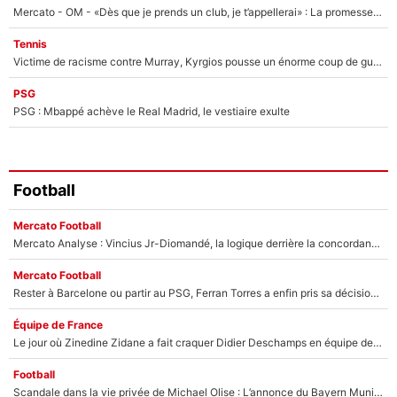
Mercato - OM - «Dès que je prends un club, je t’appellerai» : La promesse de Marcelino au moment de claquer la porte
Tennis
Victime de racisme contre Murray, Kyrgios pousse un énorme coup de gueule !
PSG
PSG : Mbappé achève le Real Madrid, le vestiaire exulte
Football
Mercato Football
Mercato Analyse : Vincius Jr-Diomandé, la logique derrière la concordance des temps
Mercato Football
Rester à Barcelone ou partir au PSG, Ferran Torres a enfin pris sa décision : La course contre la montre est lancée !
Équipe de France
Le jour où Zinedine Zidane a fait craquer Didier Deschamps en équipe de France : «Je m’en suis voulu», l’ancien sélectionneur a regretté son geste !
Football
Scandale dans la vie privée de Michael Olise : L’annonce du Bayern Munich sur son enfant caché