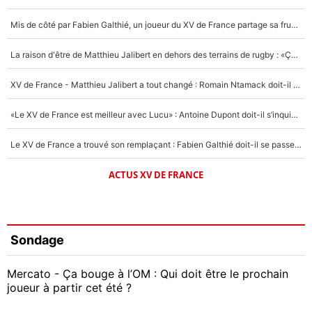
Mis de côté par Fabien Galthié, un joueur du XV de France partage sa frustration : «ils ne me l’ont pas dit tout de suite»
La raison d'être de Matthieu Jalibert en dehors des terrains de rugby : «Ça m'atteint autant que si tu touches à un membre de ma famille»
XV de France - Matthieu Jalibert a tout changé : Romain Ntamack doit-il s’inquiéter pour sa place à un an de la Coupe du monde ?
«Le XV de France est meilleur avec Lucu» : Antoine Dupont doit-il s’inquiéter pour sa place ?
Le XV de France a trouvé son remplaçant : Fabien Galthié doit-il se passer d'Antoine Dupont ?
ACTUS XV DE FRANCE
Sondage
Mercato - Ça bouge à l’OM : Qui doit être le prochain
joueur à partir cet été ?