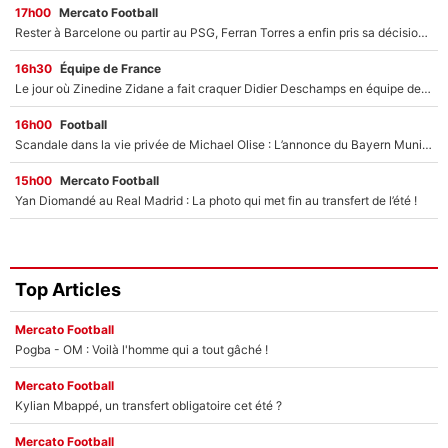
17h00
Mercato Football
Rester à Barcelone ou partir au PSG, Ferran Torres a enfin pris sa décision : La course contre la montre est lancée !
16h30
Équipe de France
Le jour où Zinedine Zidane a fait craquer Didier Deschamps en équipe de France : «Je m’en suis voulu», l’ancien sélectionneur a regretté son geste !
16h00
Football
Scandale dans la vie privée de Michael Olise : L’annonce du Bayern Munich sur son enfant caché
15h00
Mercato Football
Yan Diomandé au Real Madrid : La photo qui met fin au transfert de l’été !
Top Articles
Mercato Football
Pogba - OM : Voilà l'homme qui a tout gâché !
Mercato Football
Kylian Mbappé, un transfert obligatoire cet été ?
Mercato Football