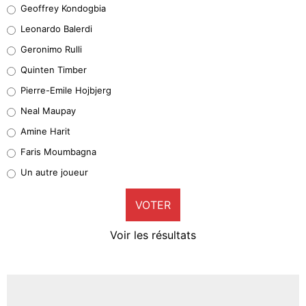
Geoffrey Kondogbia
Geoffrey Kondogbia
38%
Leonardo Balerdi
Leonardo Balerdi
Geronimo Rulli
32%
Quinten Timber
Geronimo Rulli
Pierre-Emile Hojbjerg
5%
Neal Maupay
Quinten Timber
Amine Harit
1%
Faris Moumbagna
Pierre-Emile Hojbjerg
Un autre joueur
9%
VOTER
Neal Maupay
4%
Voir les résultats
Amine Harit
3%
Faris Moumbagna
5%