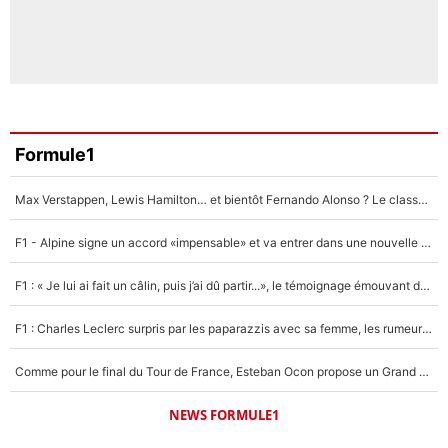
Formule1
Max Verstappen, Lewis Hamilton… et bientôt Fernando Alonso ? Le classement des pilotes les mieux payés en Formule 1 risque de changer !
F1 - Alpine signe un accord «impensable» et va entrer dans une nouvelle dimension : Grande nouvelle pour Pierre Gasly !
F1 : « Je lui ai fait un câlin, puis j’ai dû partir...», le témoignage émouvant de Max Verstappen sur sa fille
F1 : Charles Leclerc surpris par les paparazzis avec sa femme, les rumeurs étaient vraies !
Comme pour le final du Tour de France, Esteban Ocon propose un Grand Prix de Formule 1 à Paris : «Autour de l’Arc de Triomphe, ce serait génial» !
NEWS FORMULE1