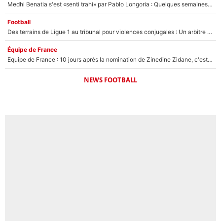
Medhi Benatia s'est «senti trahi» par Pablo Longoria : Quelques semaines après son départ, l'ancien directeur de football de l'OM règle ses comptes
Football
Des terrains de Ligue 1 au tribunal pour violences conjugales : Un arbitre français encourt une peine de 18 mois de prison !
Équipe de France
Equipe de France : 10 jours après la nomination de Zinedine Zidane, c'est au tour de son fils de prendre un nouveau départ !
NEWS FOOTBALL