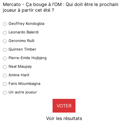
Mercato - Ça bouge à l’OM : Qui doit être le prochain
joueur à partir cet été ?
Geoffrey Kondogbia
Geoffrey Kondogbia
38%
Leonardo Balerdi
Leonardo Balerdi
Geronimo Rulli
32%
Quinten Timber
Geronimo Rulli
Pierre-Emile Hojbjerg
5%
Neal Maupay
Quinten Timber
Amine Harit
1%
Faris Moumbagna
Pierre-Emile Hojbjerg
Un autre joueur
9%
VOTER
Neal Maupay
4%
Voir les résultats
Amine Harit