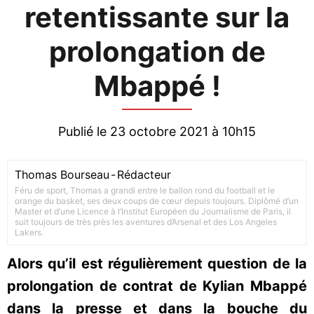
retentissante sur la
prolongation de
Mbappé !
Publié le 23 octobre 2021 à 10h15
Thomas Bourseau
-
Rédacteur
Féru de sport, Thomas a grandi entre le ballon rond du football et le
orange du basket, ses deux coups de cœur depuis toujours. Diplômé d’un
Master et d’une Licence à l’Institut Européen du Journalisme de Paris, il
suit toujours de très près les aventures d’Arsenal et des Los Angeles
Lakers.
Alors qu’il est régulièrement question de la
prolongation de contrat de Kylian Mbappé
dans la presse et dans la bouche du