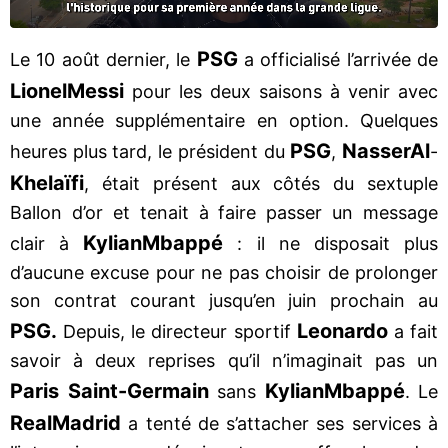
PSG
Le 10 août dernier, le
a officialisé l’arrivée de
Lionel
Messi
pour les deux saisons à venir avec
une année supplémentaire en option. Quelques
PSG
Nasser
Al
heures plus tard, le président du
,
-
Khelaïfi
, était présent aux côtés du sextuple
Ballon d’or et tenait à faire passer un message
Kylian
Mbappé
clair à
: il ne disposait plus
d’aucune excuse pour ne pas choisir de prolonger
son contrat courant jusqu’en juin prochain au
PSG.
Leonardo
Depuis, le directeur sportif
a fait
savoir à deux reprises qu’il n’imaginait pas un
Paris Saint-Germain
Kylian
Mbappé
sans
. Le
Real
Madrid
a tenté de s’attacher ses services à