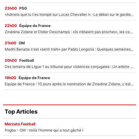
23h00
PSG
«Admets que tu t'es trompé sur Lucas Chevalier !» : Le débat sur le gardien du PSG vire au clash à l'After Foot
22h00
Équipe de France
Zinédine Zidane et Didier Deschamps : «Ils n’étaient pas proches», les confidences d’un membre de l’équipe de France 1998 sur leur relation spéciale
21h00
OM
Medhi Benatia s'est «senti trahi» par Pablo Longoria : Quelques semaines après son départ, l'ancien directeur de football de l'OM règle ses comptes
20h00
Football
Des terrains de Ligue 1 au tribunal pour violences conjugales : Un arbitre français encourt une peine de 18 mois de prison !
19h00
Équipe de France
Equipe de France : 10 jours après la nomination de Zinedine Zidane, c'est au tour de son fils de prendre un nouveau départ !
Top Articles
Mercato Football
Pogba - OM : Voilà l'homme qui a tout gâché !