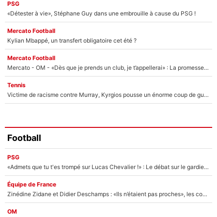
PSG
«Détester à vie», Stéphane Guy dans une embrouille à cause du PSG !
Mercato Football
Kylian Mbappé, un transfert obligatoire cet été ?
Mercato Football
Mercato - OM - «Dès que je prends un club, je t’appellerai» : La promesse de Marcelino au moment de claquer la porte
Tennis
Victime de racisme contre Murray, Kyrgios pousse un énorme coup de gueule !
Football
PSG
«Admets que tu t'es trompé sur Lucas Chevalier !» : Le débat sur le gardien du PSG vire au clash à l'After Foot
Équipe de France
Zinédine Zidane et Didier Deschamps : «Ils n’étaient pas proches», les confidences d’un membre de l’équipe de France 1998 sur leur relation spéciale
OM