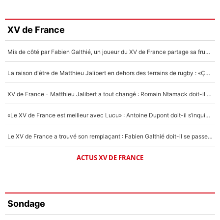
XV de France
Mis de côté par Fabien Galthié, un joueur du XV de France partage sa frustration : «ils ne me l’ont pas dit tout de suite»
La raison d'être de Matthieu Jalibert en dehors des terrains de rugby : «Ça m'atteint autant que si tu touches à un membre de ma famille»
XV de France - Matthieu Jalibert a tout changé : Romain Ntamack doit-il s’inquiéter pour sa place à un an de la Coupe du monde ?
«Le XV de France est meilleur avec Lucu» : Antoine Dupont doit-il s’inquiéter pour sa place ?
Le XV de France a trouvé son remplaçant : Fabien Galthié doit-il se passer d'Antoine Dupont ?
ACTUS XV DE FRANCE
Sondage