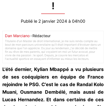
!
Publié le 2 janvier 2024 à 04h00
Dan Marciano
-
Rédacteur
Titulaire d'un Master de droit international, je me suis rendu compte au
bout de mon parcours universitaire qu'il était important d'évoluer dans un
domaine que l'on apprécie. Du jour au lendemain, j'ai décidé de mettre
fin au rêve de mes parents, qui voyaient en moi un futur avocat, pour
vivre de ma passion : le sport. Depuis, je couvre les mercatos et
l'actualité sportive en essayant d'informer au mieux les lecteurs.
L'été dernier, Kylian Mbappé a vu plusieurs
de ses coéquipiers en équipe de France
rejoindre le PSG. C'est le cas de Randal Kolo
Muani, Ousmane Dembélé, mais aussi de
Lucas Hernandez. Et dans certains de ces