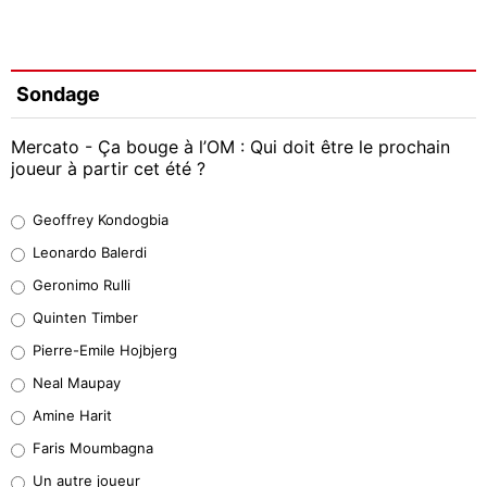
Sondage
Mercato - Ça bouge à l’OM : Qui doit être le prochain
joueur à partir cet été ?
Geoffrey Kondogbia
Geoffrey Kondogbia
38%
Leonardo Balerdi
Leonardo Balerdi
Geronimo Rulli
32%
Quinten Timber
Geronimo Rulli
Pierre-Emile Hojbjerg
5%
Neal Maupay
Quinten Timber
Amine Harit
1%
Faris Moumbagna
Pierre-Emile Hojbjerg
Un autre joueur