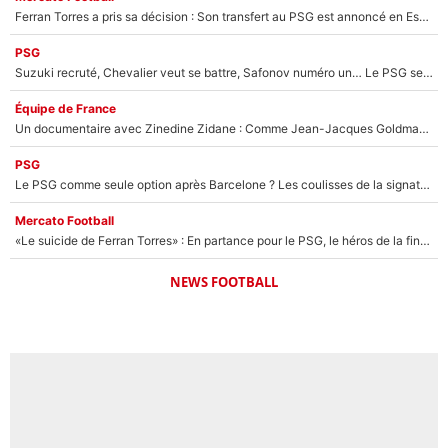
Ferran Torres a pris sa décision : Son transfert au PSG est annoncé en Espagne !
PSG
Suzuki recruté, Chevalier veut se battre, Safonov numéro un… Le PSG se lance encore dans un gros chantier pour le poste de gardien de but
Équipe de France
Un documentaire avec Zinedine Zidane : Comme Jean-Jacques Goldman et Mylène Farmer, le nouveau sélectionneur de l'équipe de France a recalé une journaliste très connue
PSG
Le PSG comme seule option après Barcelone ? Les coulisses de la signature historique de Lionel Messi sont révélées au grand jour !
Mercato Football
«Le suicide de Ferran Torres» : En partance pour le PSG, le héros de la finale de la Coupe du monde s'attire les foudres de la presse espagnole !
NEWS FOOTBALL