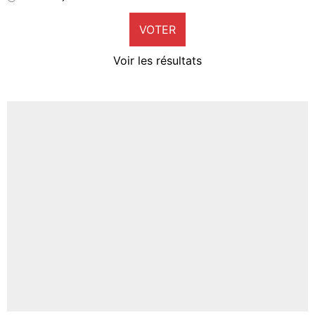
9%
VOTER
Neal Maupay
4%
Voir les résultats
Amine Harit
3%
Faris Moumbagna
4%
Un autre joueur
5%
1639 personnes ont participé aux votes.