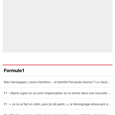
Formule1
Max Verstappen, Lewis Hamilton… et bientôt Fernando Alonso ? Le classement des pilotes les mieux payés en Formule 1 risque de changer !
F1 - Alpine signe un accord «impensable» et va entrer dans une nouvelle dimension : Grande nouvelle pour Pierre Gasly !
F1 : « Je lui ai fait un câlin, puis j’ai dû partir...», le témoignage émouvant de Max Verstappen sur sa fille