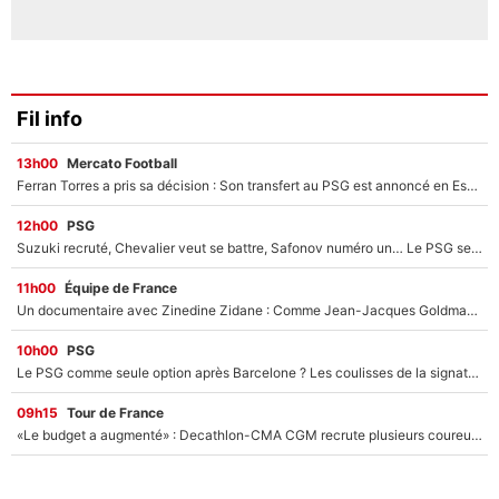
Fil info
13h00
Mercato Football
Ferran Torres a pris sa décision : Son transfert au PSG est annoncé en Espagne !
12h00
PSG
Suzuki recruté, Chevalier veut se battre, Safonov numéro un… Le PSG se lance encore dans un gros chantier pour le poste de gardien de but
11h00
Équipe de France
Un documentaire avec Zinedine Zidane : Comme Jean-Jacques Goldman et Mylène Farmer, le nouveau sélectionneur de l'équipe de France a recalé une journaliste très connue
10h00
PSG
Le PSG comme seule option après Barcelone ? Les coulisses de la signature historique de Lionel Messi sont révélées au grand jour !
09h15
Tour de France
«Le budget a augmenté» : Decathlon-CMA CGM recrute plusieurs coureurs pour offrir à Paul Seixas une équipe pour gagner le Tour de France 2027