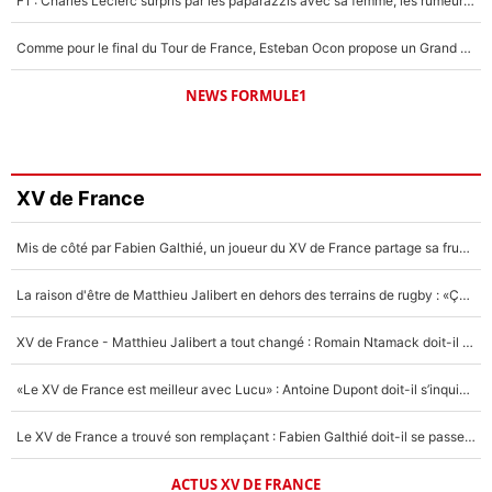
F1 : Charles Leclerc surpris par les paparazzis avec sa femme, les rumeurs étaient vraies !
Comme pour le final du Tour de France, Esteban Ocon propose un Grand Prix de Formule 1 à Paris : «Autour de l’Arc de Triomphe, ce serait génial» !
NEWS FORMULE1
XV de France
Mis de côté par Fabien Galthié, un joueur du XV de France partage sa frustration : «ils ne me l’ont pas dit tout de suite»
La raison d'être de Matthieu Jalibert en dehors des terrains de rugby : «Ça m'atteint autant que si tu touches à un membre de ma famille»
XV de France - Matthieu Jalibert a tout changé : Romain Ntamack doit-il s’inquiéter pour sa place à un an de la Coupe du monde ?
«Le XV de France est meilleur avec Lucu» : Antoine Dupont doit-il s’inquiéter pour sa place ?
Le XV de France a trouvé son remplaçant : Fabien Galthié doit-il se passer d'Antoine Dupont ?
ACTUS XV DE FRANCE