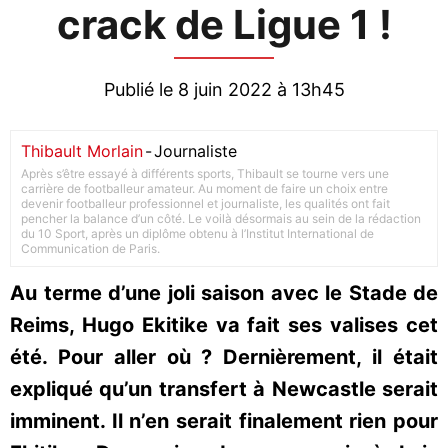
crack de Ligue 1 !
Publié le 8 juin 2022 à 13h45
Thibault Morlain
-
Journaliste
Après s’être essayé à différents sports, Thibault se tourne vers une
carrière de footballeur amateur. Au moment de faire un choix entre
devenir footballeur professionnel et journaliste, les qualités ont fait
pencher la balance d’un côté. Le voilà désormais au sein de la rédaction
du 10 Sport, après un diplôme obtenu à l’Institut International de
Communication de Paris.
Au terme d’une joli saison avec le Stade de
Reims, Hugo Ekitike va fait ses valises cet
été. Pour aller où ? Dernièrement, il était
expliqué qu’un transfert à Newcastle serait
imminent. Il n’en serait finalement rien pour