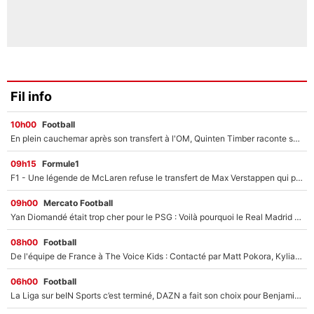
Fil info
10h00
Football
En plein cauchemar après son transfert à l'OM, Quinten Timber raconte ses doutes après sa signature à Marseille
09h15
Formule1
F1 - Une légende de McLaren refuse le transfert de Max Verstappen qui pourrait «faire des vagues» et plomber l'ambiance dans l'équipe
09h00
Mercato Football
Yan Diomandé était trop cher pour le PSG : Voilà pourquoi le Real Madrid a accepté de payer la somme record de 140M€ pour boucler son transfert !
08h00
Football
De l'équipe de France à The Voice Kids : Contacté par Matt Pokora, Kylian Mbappé a accepté de jouer un rôle inédit sur TF1 !
06h00
Football
La Liga sur beIN Sports c’est terminé, DAZN a fait son choix pour Benjamin Da Silva et Omar Da Fonseca !