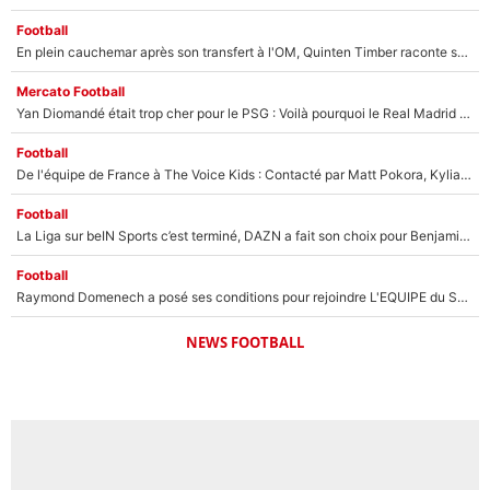
Football
En plein cauchemar après son transfert à l'OM, Quinten Timber raconte ses doutes après sa signature à Marseille
Mercato Football
Yan Diomandé était trop cher pour le PSG : Voilà pourquoi le Real Madrid a accepté de payer la somme record de 140M€ pour boucler son transfert !
Football
De l'équipe de France à The Voice Kids : Contacté par Matt Pokora, Kylian Mbappé a accepté de jouer un rôle inédit sur TF1 !
Football
La Liga sur beIN Sports c’est terminé, DAZN a fait son choix pour Benjamin Da Silva et Omar Da Fonseca !
Football
Raymond Domenech a posé ses conditions pour rejoindre L'EQUIPE du Soir : Il refuse de faire l'émission avec un autre chroniqueur !
NEWS FOOTBALL