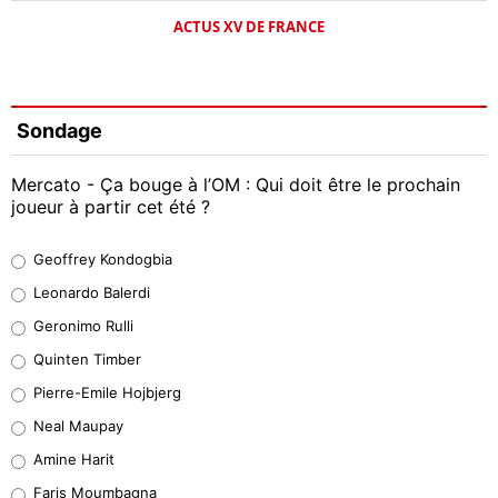
ACTUS XV DE FRANCE
Sondage
Mercato - Ça bouge à l’OM : Qui doit être le prochain
joueur à partir cet été ?
Geoffrey Kondogbia
Geoffrey Kondogbia
38%
Leonardo Balerdi
Leonardo Balerdi
Geronimo Rulli
32%
Quinten Timber
Geronimo Rulli
Pierre-Emile Hojbjerg
5%
Neal Maupay
Quinten Timber
Amine Harit
1%
Faris Moumbagna