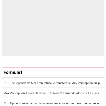
Formule1
F1 - Une légende de McLaren refuse le transfert de Max Verstappen qui pourrait «faire des vagues» et plomber l'ambiance dans l'équipe
Max Verstappen, Lewis Hamilton… et bientôt Fernando Alonso ? Le classement des pilotes les mieux payés en Formule 1 risque de changer !
F1 - Alpine signe un accord «impensable» et va entrer dans une nouvelle dimension : Grande nouvelle pour Pierre Gasly !