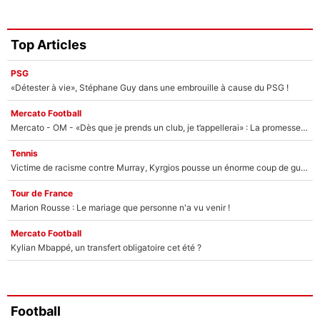
Top Articles
PSG
«Détester à vie», Stéphane Guy dans une embrouille à cause du PSG !
Mercato Football
Mercato - OM - «Dès que je prends un club, je t’appellerai» : La promesse de Marcelino au moment de claquer la porte
Tennis
Victime de racisme contre Murray, Kyrgios pousse un énorme coup de gueule !
Tour de France
Marion Rousse : Le mariage que personne n'a vu venir !
Mercato Football
Kylian Mbappé, un transfert obligatoire cet été ?
Football