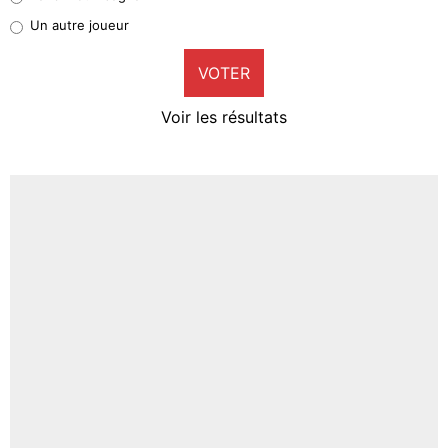
Pierre-Emile Hojbjerg
Un autre joueur
9%
VOTER
Neal Maupay
4%
Voir les résultats
Amine Harit
3%
Faris Moumbagna
4%
Un autre joueur
5%
1670 personnes ont participé aux votes.