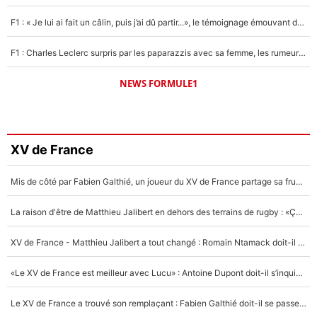
F1 : « Je lui ai fait un câlin, puis j’ai dû partir...», le témoignage émouvant de Max Verstappen sur sa fille
F1 : Charles Leclerc surpris par les paparazzis avec sa femme, les rumeurs étaient vraies !
NEWS FORMULE1
XV de France
Mis de côté par Fabien Galthié, un joueur du XV de France partage sa frustration : «ils ne me l’ont pas dit tout de suite»
La raison d'être de Matthieu Jalibert en dehors des terrains de rugby : «Ça m'atteint autant que si tu touches à un membre de ma famille»
XV de France - Matthieu Jalibert a tout changé : Romain Ntamack doit-il s’inquiéter pour sa place à un an de la Coupe du monde ?
«Le XV de France est meilleur avec Lucu» : Antoine Dupont doit-il s’inquiéter pour sa place ?
Le XV de France a trouvé son remplaçant : Fabien Galthié doit-il se passer d'Antoine Dupont ?