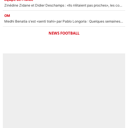
Zinédine Zidane et Didier Deschamps : «Ils n’étaient pas proches», les confidences d’un membre de l’équipe de France 1998 sur leur relation spéciale
OM
Medhi Benatia s'est «senti trahi» par Pablo Longoria : Quelques semaines après son départ, l'ancien directeur de football de l'OM règle ses comptes
NEWS FOOTBALL