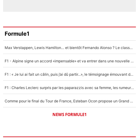
Formule1
Max Verstappen, Lewis Hamilton… et bientôt Fernando Alonso ? Le classement des pilotes les mieux payés en Formule 1 risque de changer !
F1 - Alpine signe un accord «impensable» et va entrer dans une nouvelle dimension : Grande nouvelle pour Pierre Gasly !
F1 : « Je lui ai fait un câlin, puis j’ai dû partir...», le témoignage émouvant de Max Verstappen sur sa fille
F1 : Charles Leclerc surpris par les paparazzis avec sa femme, les rumeurs étaient vraies !
Comme pour le final du Tour de France, Esteban Ocon propose un Grand Prix de Formule 1 à Paris : «Autour de l’Arc de Triomphe, ce serait génial» !
NEWS FORMULE1