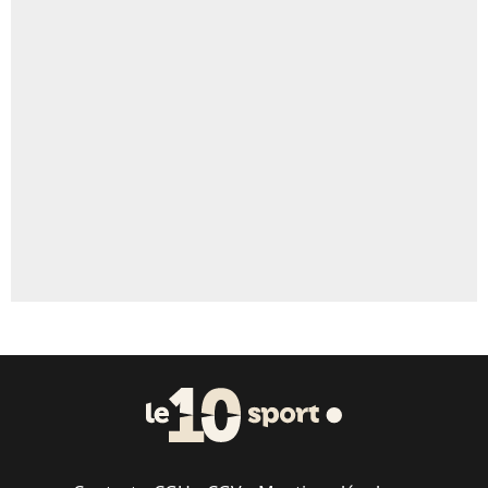
4%
Un autre joueur
5%
1620 personnes ont participé aux votes.