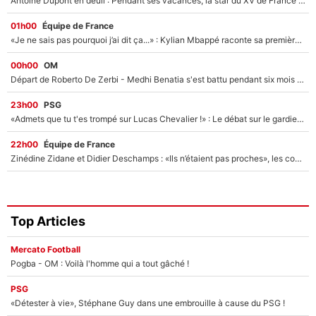
Antoine Dupont en deuil : Pendant ses vacances, la star du XV de France a perdu sa grand-mère
01h00
Équipe de France
«Je ne sais pas pourquoi j’ai dit ça...» : Kylian Mbappé raconte sa première rencontre avec Zinédine Zidane (et c’est très drôle)
00h00
OM
Départ de Roberto De Zerbi - Medhi Benatia s'est battu pendant six mois pour le retenir à l'OM, le PSG a été le naufrage de trop : «Je pars avec toi»
23h00
PSG
«Admets que tu t'es trompé sur Lucas Chevalier !» : Le débat sur le gardien du PSG vire au clash à l'After Foot
22h00
Équipe de France
Zinédine Zidane et Didier Deschamps : «Ils n’étaient pas proches», les confidences d’un membre de l’équipe de France 1998 sur leur relation spéciale
Top Articles
Mercato Football
Pogba - OM : Voilà l'homme qui a tout gâché !
PSG
«Détester à vie», Stéphane Guy dans une embrouille à cause du PSG !