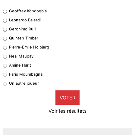
Geoffrey Kondogbia
Geoffrey Kondogbia
38%
Leonardo Balerdi
Leonardo Balerdi
Geronimo Rulli
32%
Quinten Timber
Geronimo Rulli
Pierre-Emile Hojbjerg
5%
Neal Maupay
Quinten Timber
Amine Harit
1%
Faris Moumbagna
Pierre-Emile Hojbjerg
Un autre joueur
9%
VOTER
Neal Maupay
4%
Voir les résultats
Amine Harit
3%
Faris Moumbagna