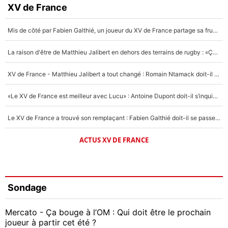
XV de France
Mis de côté par Fabien Galthié, un joueur du XV de France partage sa frustration : «ils ne me l’ont pas dit tout de suite»
La raison d'être de Matthieu Jalibert en dehors des terrains de rugby : «Ça m'atteint autant que si tu touches à un membre de ma famille»
XV de France - Matthieu Jalibert a tout changé : Romain Ntamack doit-il s’inquiéter pour sa place à un an de la Coupe du monde ?
«Le XV de France est meilleur avec Lucu» : Antoine Dupont doit-il s’inquiéter pour sa place ?
Le XV de France a trouvé son remplaçant : Fabien Galthié doit-il se passer d'Antoine Dupont ?
ACTUS XV DE FRANCE
Sondage
Mercato - Ça bouge à l’OM : Qui doit être le prochain
joueur à partir cet été ?