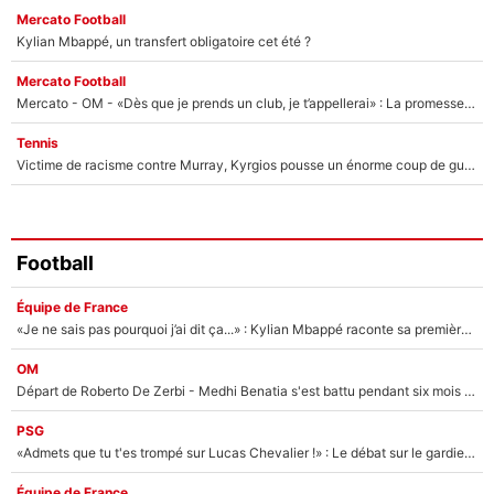
Mercato Football
Kylian Mbappé, un transfert obligatoire cet été ?
Mercato Football
Mercato - OM - «Dès que je prends un club, je t’appellerai» : La promesse de Marcelino au moment de claquer la porte
Tennis
Victime de racisme contre Murray, Kyrgios pousse un énorme coup de gueule !
Football
Équipe de France
«Je ne sais pas pourquoi j’ai dit ça...» : Kylian Mbappé raconte sa première rencontre avec Zinédine Zidane (et c’est très drôle)
OM
Départ de Roberto De Zerbi - Medhi Benatia s'est battu pendant six mois pour le retenir à l'OM, le PSG a été le naufrage de trop : «Je pars avec toi»
PSG
«Admets que tu t'es trompé sur Lucas Chevalier !» : Le débat sur le gardien du PSG vire au clash à l'After Foot
Équipe de France