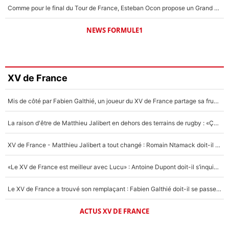
Comme pour le final du Tour de France, Esteban Ocon propose un Grand Prix de Formule 1 à Paris : «Autour de l’Arc de Triomphe, ce serait génial» !
NEWS FORMULE1
XV de France
Mis de côté par Fabien Galthié, un joueur du XV de France partage sa frustration : «ils ne me l’ont pas dit tout de suite»
La raison d'être de Matthieu Jalibert en dehors des terrains de rugby : «Ça m'atteint autant que si tu touches à un membre de ma famille»
XV de France - Matthieu Jalibert a tout changé : Romain Ntamack doit-il s’inquiéter pour sa place à un an de la Coupe du monde ?
«Le XV de France est meilleur avec Lucu» : Antoine Dupont doit-il s’inquiéter pour sa place ?
Le XV de France a trouvé son remplaçant : Fabien Galthié doit-il se passer d'Antoine Dupont ?
ACTUS XV DE FRANCE