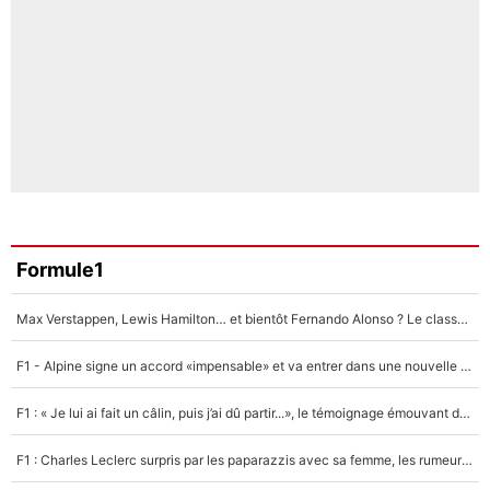
Formule1
Max Verstappen, Lewis Hamilton… et bientôt Fernando Alonso ? Le classement des pilotes les mieux payés en Formule 1 risque de changer !
F1 - Alpine signe un accord «impensable» et va entrer dans une nouvelle dimension : Grande nouvelle pour Pierre Gasly !
F1 : « Je lui ai fait un câlin, puis j’ai dû partir...», le témoignage émouvant de Max Verstappen sur sa fille
F1 : Charles Leclerc surpris par les paparazzis avec sa femme, les rumeurs étaient vraies !