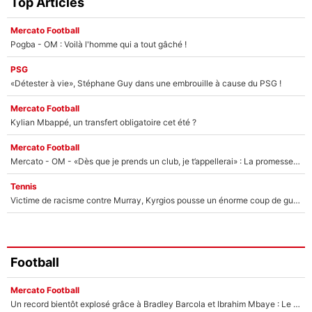
Top Articles
Mercato Football
Pogba - OM : Voilà l'homme qui a tout gâché !
PSG
«Détester à vie», Stéphane Guy dans une embrouille à cause du PSG !
Mercato Football
Kylian Mbappé, un transfert obligatoire cet été ?
Mercato Football
Mercato - OM - «Dès que je prends un club, je t’appellerai» : La promesse de Marcelino au moment de claquer la porte
Tennis
Victime de racisme contre Murray, Kyrgios pousse un énorme coup de gueule !
Football
Mercato Football
Un record bientôt explosé grâce à Bradley Barcola et Ibrahim Mbaye : Le PSG sur le point de réaliser un mercato historique ?