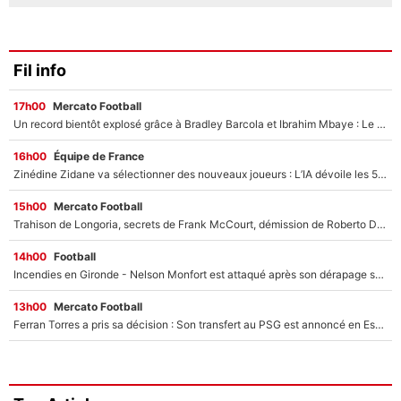
Fil info
17h00
Mercato Football
Un record bientôt explosé grâce à Bradley Barcola et Ibrahim Mbaye : Le PSG sur le point de réaliser un mercato historique ?
16h00
Équipe de France
Zinédine Zidane va sélectionner des nouveaux joueurs : L’IA dévoile les 5 cracks qui pourraient rapidement le rejoindre en équipe de France !
15h00
Mercato Football
Trahison de Longoria, secrets de Frank McCourt, démission de Roberto De Zerbi : Medhi Benatia se lâche sur son départ de l'OM et fait d'importantes révélations
14h00
Football
Incendies en Gironde - Nelson Monfort est attaqué après son dérapage sur CNews : «Et lui, il prend combien pour parler dans un studio climatisé?»
13h00
Mercato Football
Ferran Torres a pris sa décision : Son transfert au PSG est annoncé en Espagne !