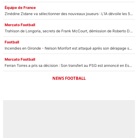
Équipe de France
Zinédine Zidane va sélectionner des nouveaux joueurs : L’IA dévoile les 5 cracks qui pourraient rapidement le rejoindre en équipe de France !
Mercato Football
Trahison de Longoria, secrets de Frank McCourt, démission de Roberto De Zerbi : Medhi Benatia se lâche sur son départ de l'OM et fait d'importantes révélations
Football
Incendies en Gironde - Nelson Monfort est attaqué après son dérapage sur CNews : «Et lui, il prend combien pour parler dans un studio climatisé?»
Mercato Football
Ferran Torres a pris sa décision : Son transfert au PSG est annoncé en Espagne !
NEWS FOOTBALL