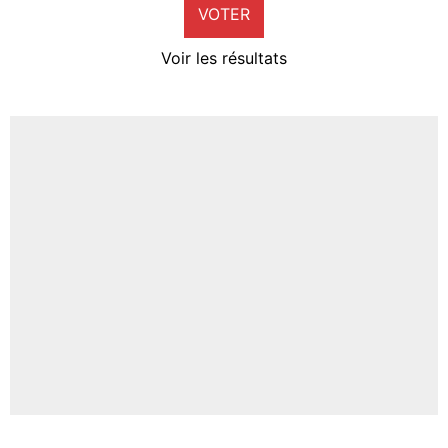
VOTER
Neal Maupay
4%
Voir les résultats
Amine Harit
3%
Faris Moumbagna
4%
Un autre joueur
5%
1649 personnes ont participé aux votes.