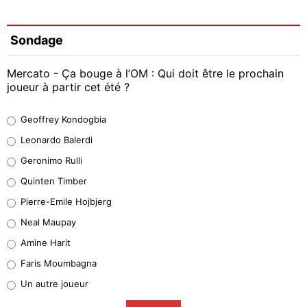
Sondage
Mercato - Ça bouge à l’OM : Qui doit être le prochain
joueur à partir cet été ?
Geoffrey Kondogbia
Geoffrey Kondogbia
38%
Leonardo Balerdi
Leonardo Balerdi
Geronimo Rulli
32%
Quinten Timber
Geronimo Rulli
Pierre-Emile Hojbjerg
5%
Neal Maupay
Quinten Timber
Amine Harit
1%
Faris Moumbagna
Pierre-Emile Hojbjerg
Un autre joueur
9%