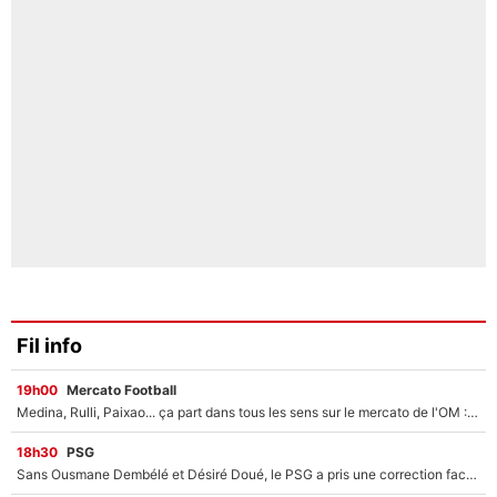
Fil info
19h00
Mercato Football
Medina, Rulli, Paixao... ça part dans tous les sens sur le mercato de l'OM : Frank McCourt va enfin récupérer l'argent qu'il attend ?
18h30
PSG
Sans Ousmane Dembélé et Désiré Doué, le PSG a pris une correction face à Majorque : Luis Enrique attend avec impatience des renforts !