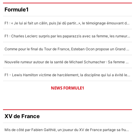
Formule1
F1 : « Je lui ai fait un câlin, puis j’ai dû partir...», le témoignage émouvant de Max Verstappen sur sa fille
F1 : Charles Leclerc surpris par les paparazzis avec sa femme, les rumeurs étaient vraies !
Comme pour le final du Tour de France, Esteban Ocon propose un Grand Prix de Formule 1 à Paris : «Autour de l’Arc de Triomphe, ce serait génial» !
Nouvelle rumeur autour de la santé de Michael Schumacher : Sa femme Corinna sort du silence
F1 - Lewis Hamilton victime de harcèlement, la discipline qui lui a évité le pire : «J'aurais probablement mal tourné»
NEWS FORMULE1
XV de France
Mis de côté par Fabien Galthié, un joueur du XV de France partage sa frustration : «ils ne me l’ont pas dit tout de suite»