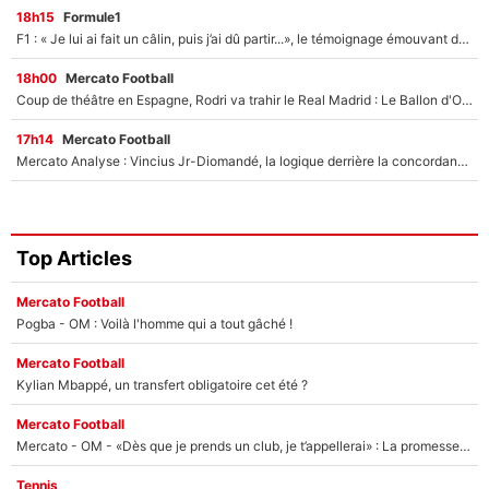
18h15
Formule1
F1 : « Je lui ai fait un câlin, puis j’ai dû partir...», le témoignage émouvant de Max Verstappen sur sa fille
18h00
Mercato Football
Coup de théâtre en Espagne, Rodri va trahir le Real Madrid : Le Ballon d'Or a choisi de signer au FC Barcelone !
17h14
Mercato Football
Mercato Analyse : Vincius Jr-Diomandé, la logique derrière la concordance des temps
Top Articles
Mercato Football
Pogba - OM : Voilà l'homme qui a tout gâché !
Mercato Football
Kylian Mbappé, un transfert obligatoire cet été ?
Mercato Football
Mercato - OM - «Dès que je prends un club, je t’appellerai» : La promesse de Marcelino au moment de claquer la porte
Tennis