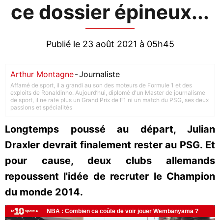
ce dossier épineux...
Publié le 23 août 2021 à 05h45
Arthur Montagne
-
Journaliste
Affamé de sport, il a grandi au son des moteurs de Formule 1 et des
exploits de Ronaldinho. Aujourd’hui, diplomé d'un Master de journalisme
de sport, il ne rate plus un Grand Prix de F1 ni un match du PSG, ses deux
passions et spécialités
Longtemps poussé au départ, Julian
Draxler devrait finalement rester au PSG. Et
pour cause, deux clubs allemands
repoussent l'idée de recruter le Champion
du monde 2014.