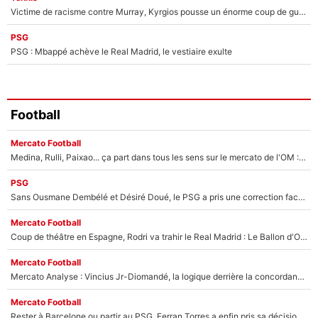
Victime de racisme contre Murray, Kyrgios pousse un énorme coup de gueule !
PSG
PSG : Mbappé achève le Real Madrid, le vestiaire exulte
Football
Mercato Football
Medina, Rulli, Paixao... ça part dans tous les sens sur le mercato de l'OM : Frank McCourt va enfin récupérer l'argent qu'il attend ?
PSG
Sans Ousmane Dembélé et Désiré Doué, le PSG a pris une correction face à Majorque : Luis Enrique attend avec impatience des renforts !
Mercato Football
Coup de théâtre en Espagne, Rodri va trahir le Real Madrid : Le Ballon d'Or a choisi de signer au FC Barcelone !
Mercato Football
Mercato Analyse : Vincius Jr-Diomandé, la logique derrière la concordance des temps
Mercato Football
Rester à Barcelone ou partir au PSG, Ferran Torres a enfin pris sa décision : La course contre la montre est lancée !