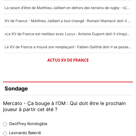
La raison d'être de Matthieu Jalibert en dehors des terrains de rugby : «Ça m'atteint autant que si tu touches à un membre de ma famille»
XV de France - Matthieu Jalibert a tout changé : Romain Ntamack doit-il s’inquiéter pour sa place à un an de la Coupe du monde ?
«Le XV de France est meilleur avec Lucu» : Antoine Dupont doit-il s’inquiéter pour sa place ?
Le XV de France a trouvé son remplaçant : Fabien Galthié doit-il se passer d'Antoine Dupont ?
ACTUS XV DE FRANCE
Sondage
Mercato - Ça bouge à l’OM : Qui doit être le prochain
joueur à partir cet été ?
Geoffrey Kondogbia
Geoffrey Kondogbia
38%
Leonardo Balerdi