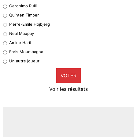
Leonardo Balerdi
Geronimo Rulli
32%
Quinten Timber
Geronimo Rulli
Pierre-Emile Hojbjerg
5%
Neal Maupay
Quinten Timber
Amine Harit
1%
Faris Moumbagna
Pierre-Emile Hojbjerg
Un autre joueur
9%
VOTER
Neal Maupay
4%
Voir les résultats
Amine Harit
3%
Faris Moumbagna
5%
Un autre joueur