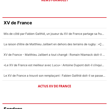
XV de France
Mis de côté par Fabien Galthié, un joueur du XV de France partage sa frustration : «ils ne me l’ont pas dit tout de suite»
La raison d'être de Matthieu Jalibert en dehors des terrains de rugby : «Ça m'atteint autant que si tu touches à un membre de ma famille»
XV de France - Matthieu Jalibert a tout changé : Romain Ntamack doit-il s’inquiéter pour sa place à un an de la Coupe du monde ?
«Le XV de France est meilleur avec Lucu» : Antoine Dupont doit-il s’inquiéter pour sa place ?
Le XV de France a trouvé son remplaçant : Fabien Galthié doit-il se passer d'Antoine Dupont ?
ACTUS XV DE FRANCE
Sondage