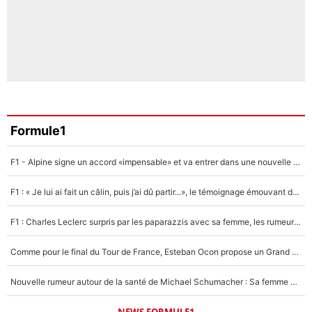
Formule1
F1 - Alpine signe un accord «impensable» et va entrer dans une nouvelle dimension : Grande nouvelle pour Pierre Gasly !
F1 : « Je lui ai fait un câlin, puis j’ai dû partir...», le témoignage émouvant de Max Verstappen sur sa fille
F1 : Charles Leclerc surpris par les paparazzis avec sa femme, les rumeurs étaient vraies !
Comme pour le final du Tour de France, Esteban Ocon propose un Grand Prix de Formule 1 à Paris : «Autour de l’Arc de Triomphe, ce serait génial» !
Nouvelle rumeur autour de la santé de Michael Schumacher : Sa femme Corinna sort du silence
NEWS FORMULE1