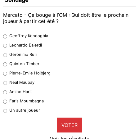
Mercato - Ça bouge à l’OM : Qui doit être le prochain
joueur à partir cet été ?
Geoffrey Kondogbia
Geoffrey Kondogbia
38%
Leonardo Balerdi
Leonardo Balerdi
Geronimo Rulli
32%
Quinten Timber
Geronimo Rulli
Pierre-Emile Hojbjerg
5%
Neal Maupay
Quinten Timber
Amine Harit
1%
Faris Moumbagna
Pierre-Emile Hojbjerg
Un autre joueur
9%
VOTER
Neal Maupay
4%
Voir les résultats