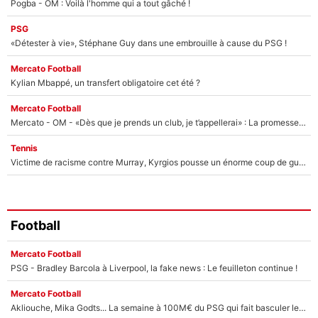
Pogba - OM : Voilà l'homme qui a tout gâché !
PSG
«Détester à vie», Stéphane Guy dans une embrouille à cause du PSG !
Mercato Football
Kylian Mbappé, un transfert obligatoire cet été ?
Mercato Football
Mercato - OM - «Dès que je prends un club, je t’appellerai» : La promesse de Marcelino au moment de claquer la porte
Tennis
Victime de racisme contre Murray, Kyrgios pousse un énorme coup de gueule !
Football
Mercato Football
PSG - Bradley Barcola à Liverpool, la fake news : Le feuilleton continue !
Mercato Football
Akliouche, Mika Godts... La semaine à 100M€ du PSG qui fait basculer le mercato du PSG !