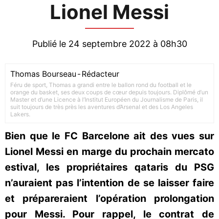
Lionel Messi
Publié le 24 septembre 2022 à 08h30
Thomas Bourseau
-
Rédacteur
Féru de sport, Thomas a grandi entre le ballon rond du football et le
orange du basket, ses deux coups de cœur depuis toujours. Diplômé d’un
Master et d’une Licence à l’Institut Européen du Journalisme de Paris, il
suit toujours de très près les aventures d’Arsenal et des Los Angeles
Lakers.
Bien que le FC Barcelone ait des vues sur
Lionel Messi en marge du prochain mercato
estival, les propriétaires qataris du PSG
n’auraient pas l’intention de se laisser faire
et prépareraient l’opération prolongation
pour Messi. Pour rappel, le contrat de