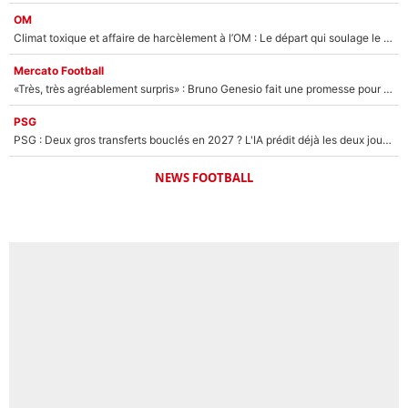
OM
Climat toxique et affaire de harcèlement à l’OM : Le départ qui soulage le vestiaire de Bruno Genesio
Mercato Football
«Très, très agréablement surpris» : Bruno Genesio fait une promesse pour la suite du mercato de l’OM et rassure les supporters
PSG
PSG : Deux gros transferts bouclés en 2027 ? L'IA prédit déjà les deux joueurs qui pourraient rejoindre Luis Enrique !
NEWS FOOTBALL