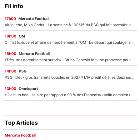
Fil info
17h00
Mercato Football
Akliouche, Mika Godts... La semaine à 100M€ du PSG qui fait basculer le mercato du PSG !
16h00
OM
Climat toxique et affaire de harcèlement à l’OM : Le départ qui soulage le vestiaire de Bruno Genesio
15h00
Mercato Football
«Très, très agréablement surpris» : Bruno Genesio fait une promesse pour la suite du mercato de l’OM et rassure les supporters
14h00
PSG
PSG : Deux gros transferts bouclés en 2027 ? L'IA prédit déjà les deux joueurs qui pourraient rejoindre Luis Enrique !
13h00
Omnisport
«C'est un beau salaire par rapport à 90 % des Français» : Voilà combien touchait Nelson Monfort sur France Télévisions avant de rejoindre CNews
Top Articles
Mercato Football