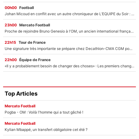
00h00
Football
Johan Micoud en conflit avec un autre chroniqueur de L’EQUIPE du Soir : «Pendant un moment, je ne les ai pas remis ensemble dans l'émission»
23h00
Mercato Football
Proche de rejoindre Bruno Genesio à l'OM, un ancien international français va finalement débarquer... sur RMC !
22h15
Tour de France
Une signature très importante se prépare chez Decathlon-CMA CGM pour aider Paul Seixas à gagner le Tour de France 2027
22h00
Équipe de France
«Il y a probablement besoin de changer des choses» : Les premiers changements de Zinedine Zidane en équipe de France sont révélés ?
Top Articles
Mercato Football
Pogba - OM : Voilà l'homme qui a tout gâché !
Mercato Football
Kylian Mbappé, un transfert obligatoire cet été ?