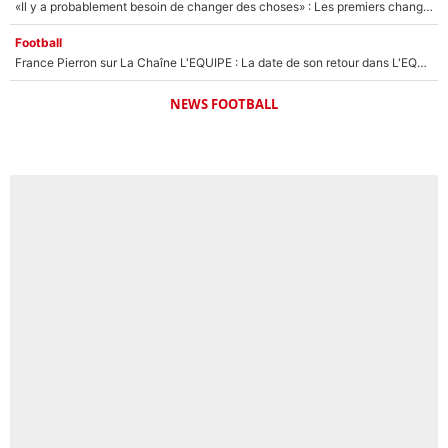
«Il y a probablement besoin de changer des choses» : Les premiers changements de Zinedine Zidane en équipe de France sont révélés ?
Football
France Pierron sur La Chaîne L'EQUIPE : La date de son retour dans L'EQUIPE de Choc est connue... et c'était très attendu
NEWS FOOTBALL