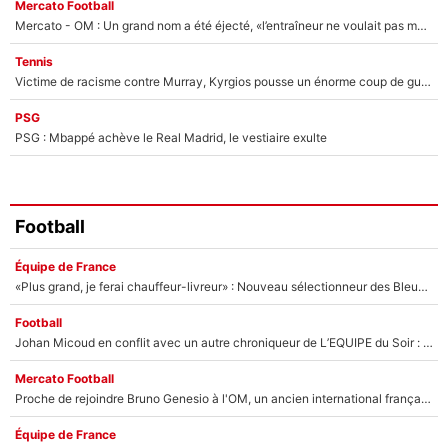
Mercato Football
Mercato - OM : Un grand nom a été éjecté, «l’entraîneur ne voulait pas me conserver»
Tennis
Victime de racisme contre Murray, Kyrgios pousse un énorme coup de gueule !
PSG
PSG : Mbappé achève le Real Madrid, le vestiaire exulte
Football
Équipe de France
«Plus grand, je ferai chauffeur-livreur» : Nouveau sélectionneur des Bleus, Zinédine Zidane s’était imaginé un avenir très différent lorsqu'il était enfant
Football
Johan Micoud en conflit avec un autre chroniqueur de L’EQUIPE du Soir : «Pendant un moment, je ne les ai pas remis ensemble dans l'émission»
Mercato Football
Proche de rejoindre Bruno Genesio à l'OM, un ancien international français va finalement débarquer... sur RMC !
Équipe de France