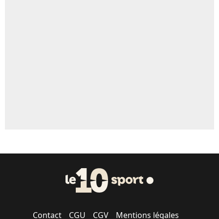
4%
Un autre joueur
5%
1459 personnes ont participé aux votes.
Contact
CGU
CGV
Mentions légales