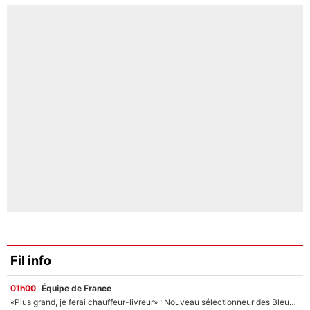
Fil info
01h00
Équipe de France
«Plus grand, je ferai chauffeur-livreur» : Nouveau sélectionneur des Bleus, Zinédine Zidane s’était imaginé un avenir très différent lorsqu'il était enfant