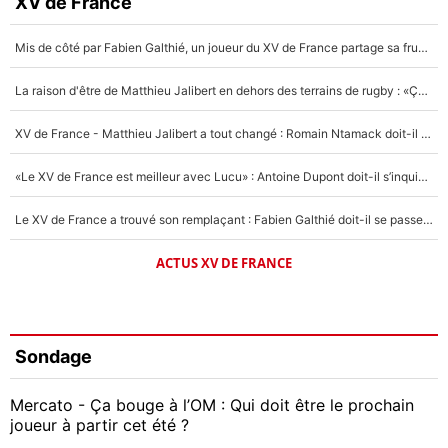
XV de France
Mis de côté par Fabien Galthié, un joueur du XV de France partage sa frustration : «ils ne me l’ont pas dit tout de suite»
La raison d'être de Matthieu Jalibert en dehors des terrains de rugby : «Ça m'atteint autant que si tu touches à un membre de ma famille»
XV de France - Matthieu Jalibert a tout changé : Romain Ntamack doit-il s’inquiéter pour sa place à un an de la Coupe du monde ?
«Le XV de France est meilleur avec Lucu» : Antoine Dupont doit-il s’inquiéter pour sa place ?
Le XV de France a trouvé son remplaçant : Fabien Galthié doit-il se passer d'Antoine Dupont ?
ACTUS XV DE FRANCE
Sondage
Mercato - Ça bouge à l’OM : Qui doit être le prochain
joueur à partir cet été ?