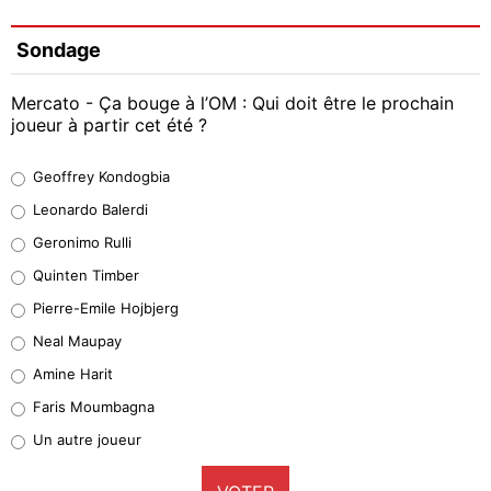
Sondage
Mercato - Ça bouge à l’OM : Qui doit être le prochain
joueur à partir cet été ?
Geoffrey Kondogbia
Geoffrey Kondogbia
38%
Leonardo Balerdi
Leonardo Balerdi
Geronimo Rulli
32%
Quinten Timber
Geronimo Rulli
Pierre-Emile Hojbjerg
5%
Neal Maupay
Quinten Timber
Amine Harit
1%
Faris Moumbagna
Pierre-Emile Hojbjerg
Un autre joueur
9%