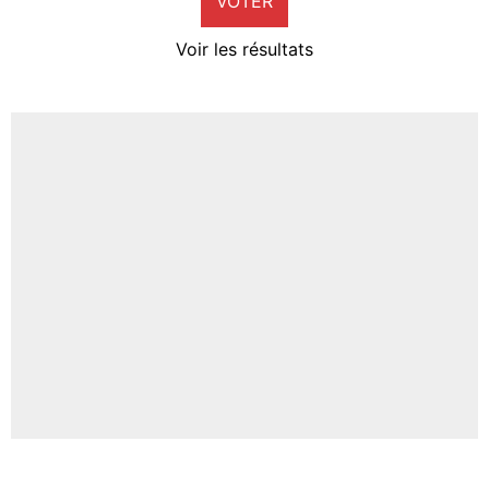
VOTER
Neal Maupay
4%
Voir les résultats
Amine Harit
3%
Faris Moumbagna
5%
Un autre joueur
5%
1551 personnes ont participé aux votes.