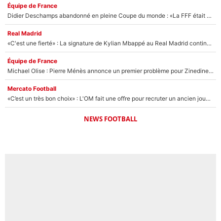
Équipe de France
Didier Deschamps abandonné en pleine Coupe du monde : «La FFF était déjà passée à Zinedine Zidane»
Real Madrid
«C'est une fierté» : La signature de Kylian Mbappé au Real Madrid continue de régaler l'Espagne
Équipe de France
Michael Olise : Pierre Ménès annonce un premier problème pour Zinedine Zidane en équipe de France
Mercato Football
«C’est un très bon choix» : L'OM fait une offre pour recruter un ancien joueur du PSG... et c'est validé dans l'After Foot !
NEWS FOOTBALL