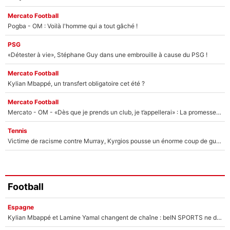
Mercato Football
Pogba - OM : Voilà l'homme qui a tout gâché !
PSG
«Détester à vie», Stéphane Guy dans une embrouille à cause du PSG !
Mercato Football
Kylian Mbappé, un transfert obligatoire cet été ?
Mercato Football
Mercato - OM - «Dès que je prends un club, je t’appellerai» : La promesse de Marcelino au moment de claquer la porte
Tennis
Victime de racisme contre Murray, Kyrgios pousse un énorme coup de gueule !
Football
Espagne
Kylian Mbappé et Lamine Yamal changent de chaîne : beIN SPORTS ne digère pas cette décision historique et prédit un fiasco pour la Liga