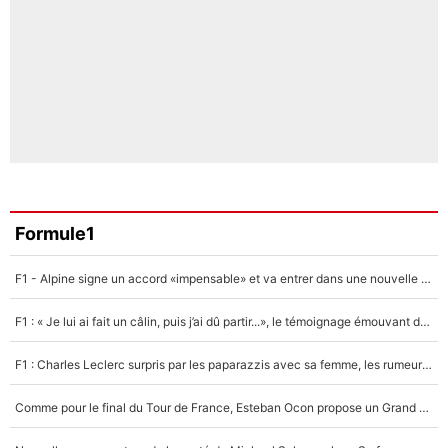
Formule1
F1 - Alpine signe un accord «impensable» et va entrer dans une nouvelle dimension : Grande nouvelle pour Pierre Gasly !
F1 : « Je lui ai fait un câlin, puis j’ai dû partir...», le témoignage émouvant de Max Verstappen sur sa fille
F1 : Charles Leclerc surpris par les paparazzis avec sa femme, les rumeurs étaient vraies !
Comme pour le final du Tour de France, Esteban Ocon propose un Grand Prix de Formule 1 à Paris : «Autour de l’Arc de Triomphe, ce serait génial» !