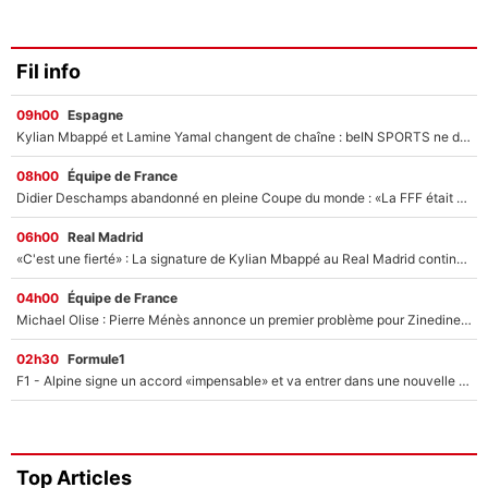
Fil info
09h00
Espagne
Kylian Mbappé et Lamine Yamal changent de chaîne : beIN SPORTS ne digère pas cette décision historique et prédit un fiasco pour la Liga
08h00
Équipe de France
Didier Deschamps abandonné en pleine Coupe du monde : «La FFF était déjà passée à Zinedine Zidane»
06h00
Real Madrid
«C'est une fierté» : La signature de Kylian Mbappé au Real Madrid continue de régaler l'Espagne
04h00
Équipe de France
Michael Olise : Pierre Ménès annonce un premier problème pour Zinedine Zidane en équipe de France
02h30
Formule1
F1 - Alpine signe un accord «impensable» et va entrer dans une nouvelle dimension : Grande nouvelle pour Pierre Gasly !
Top Articles