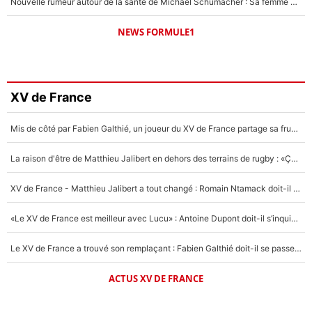
Nouvelle rumeur autour de la santé de Michael Schumacher : Sa femme Corinna sort du silence
NEWS FORMULE1
XV de France
Mis de côté par Fabien Galthié, un joueur du XV de France partage sa frustration : «ils ne me l’ont pas dit tout de suite»
La raison d'être de Matthieu Jalibert en dehors des terrains de rugby : «Ça m'atteint autant que si tu touches à un membre de ma famille»
XV de France - Matthieu Jalibert a tout changé : Romain Ntamack doit-il s’inquiéter pour sa place à un an de la Coupe du monde ?
«Le XV de France est meilleur avec Lucu» : Antoine Dupont doit-il s’inquiéter pour sa place ?
Le XV de France a trouvé son remplaçant : Fabien Galthié doit-il se passer d'Antoine Dupont ?
ACTUS XV DE FRANCE