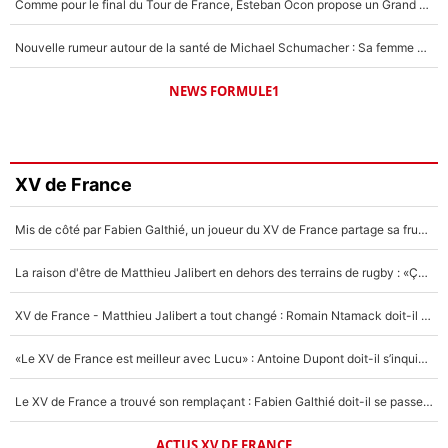
Comme pour le final du Tour de France, Esteban Ocon propose un Grand Prix de Formule 1 à Paris : «Autour de l’Arc de Triomphe, ce serait génial» !
Nouvelle rumeur autour de la santé de Michael Schumacher : Sa femme Corinna sort du silence
NEWS FORMULE1
XV de France
Mis de côté par Fabien Galthié, un joueur du XV de France partage sa frustration : «ils ne me l’ont pas dit tout de suite»
La raison d'être de Matthieu Jalibert en dehors des terrains de rugby : «Ça m'atteint autant que si tu touches à un membre de ma famille»
XV de France - Matthieu Jalibert a tout changé : Romain Ntamack doit-il s’inquiéter pour sa place à un an de la Coupe du monde ?
«Le XV de France est meilleur avec Lucu» : Antoine Dupont doit-il s’inquiéter pour sa place ?
Le XV de France a trouvé son remplaçant : Fabien Galthié doit-il se passer d'Antoine Dupont ?
ACTUS XV DE FRANCE