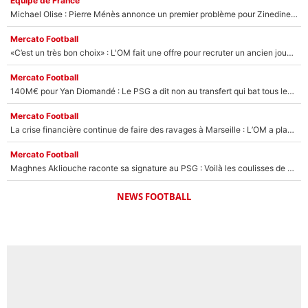
Équipe de France
Michael Olise : Pierre Ménès annonce un premier problème pour Zinedine Zidane en équipe de France
Mercato Football
«C’est un très bon choix» : L'OM fait une offre pour recruter un ancien joueur du PSG... et c'est validé dans l'After Foot !
Mercato Football
140M€ pour Yan Diomandé : Le PSG a dit non au transfert qui bat tous les records sur le mercato
Mercato Football
La crise financière continue de faire des ravages à Marseille : L’OM a placé 12 joueurs sur le marché des transferts… et ça pourrait lui rapporter près de 100M€ !
Mercato Football
Maghnes Akliouche raconte sa signature au PSG : Voilà les coulisses de son transfert de rêve à 50M€
NEWS FOOTBALL