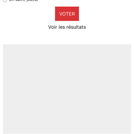
9%
VOTER
Neal Maupay
4%
Voir les résultats
Amine Harit
3%
Faris Moumbagna
5%
Un autre joueur
5%
1542 personnes ont participé aux votes.