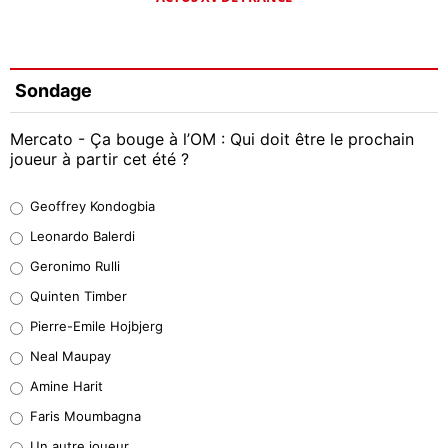
Sondage
Mercato - Ça bouge à l’OM : Qui doit être le prochain
joueur à partir cet été ?
Geoffrey Kondogbia
Geoffrey Kondogbia
38%
Leonardo Balerdi
Leonardo Balerdi
Geronimo Rulli
32%
Quinten Timber
Geronimo Rulli
Pierre-Emile Hojbjerg
5%
Neal Maupay
Quinten Timber
Amine Harit
1%
Faris Moumbagna
Pierre-Emile Hojbjerg
Un autre joueur