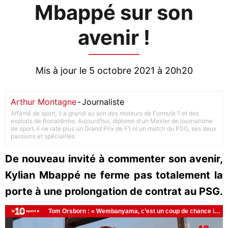
Mbappé sur son
avenir !
Mis à jour le 5 octobre 2021 à 20h20
Arthur Montagne
-
Journaliste
Affamé de sport, il a grandi au son des moteurs de Formule 1 et des
exploits de Ronaldinho. Aujourd’hui, diplomé d'un Master de journalisme
de sport, il ne rate plus un Grand Prix de F1 ni un match du PSG, ses deux
passions et spécialités
De nouveau invité à commenter son avenir,
Kylian Mbappé ne ferme pas totalement la
porte à une prolongation de contrat au PSG.