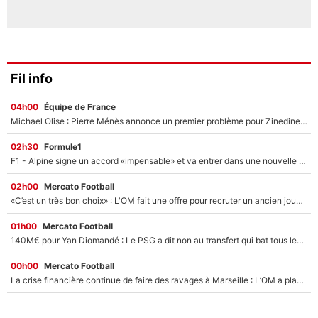
Fil info
04h00
Équipe de France
Michael Olise : Pierre Ménès annonce un premier problème pour Zinedine Zidane en équipe de France
02h30
Formule1
F1 - Alpine signe un accord «impensable» et va entrer dans une nouvelle dimension : Grande nouvelle pour Pierre Gasly !
02h00
Mercato Football
«C’est un très bon choix» : L'OM fait une offre pour recruter un ancien joueur du PSG... et c'est validé dans l'After Foot !
01h00
Mercato Football
140M€ pour Yan Diomandé : Le PSG a dit non au transfert qui bat tous les records sur le mercato
00h00
Mercato Football
La crise financière continue de faire des ravages à Marseille : L’OM a placé 12 joueurs sur le marché des transferts… et ça pourrait lui rapporter près de 100M€ !