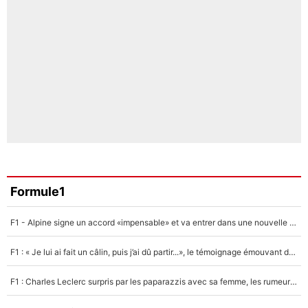
Formule1
F1 - Alpine signe un accord «impensable» et va entrer dans une nouvelle dimension : Grande nouvelle pour Pierre Gasly !
F1 : « Je lui ai fait un câlin, puis j’ai dû partir...», le témoignage émouvant de Max Verstappen sur sa fille
F1 : Charles Leclerc surpris par les paparazzis avec sa femme, les rumeurs étaient vraies !