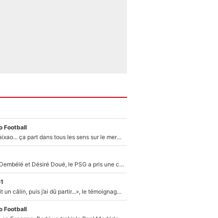
 Football
Medina, Rulli, Paixao... ça part dans tous les sens sur le mercato de l'OM : Frank McCourt va enfin récupérer l'argent qu'il attend ?
Sans Ousmane Dembélé et Désiré Doué, le PSG a pris une correction face à Majorque : Luis Enrique attend avec impatience des renforts !
e1
F1 : « Je lui ai fait un câlin, puis j’ai dû partir...», le témoignage émouvant de Max Verstappen sur sa fille
 Football