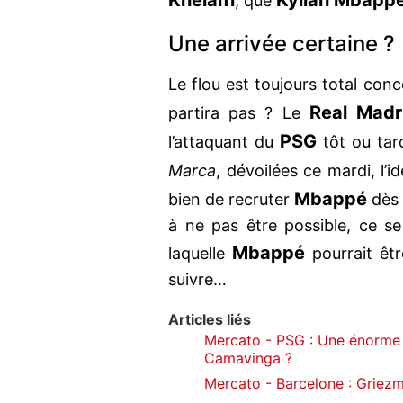
Khelaïfi
Kylian Mbapp
, que
Une arrivée certaine 
Le flou est toujours total con
Real Madr
partira pas ? Le
PSG
l’attaquant du
tôt ou tard
Marca
, dévoilées ce mardi, l’
Mbappé
bien de recruter
dès 
à ne pas être possible, ce ser
Mbappé
laquelle
pourrait êtr
suivre…
Articles liés
Mercato - PSG : Une énorme b
Camavinga ?
Mercato - Barcelone : Griezma