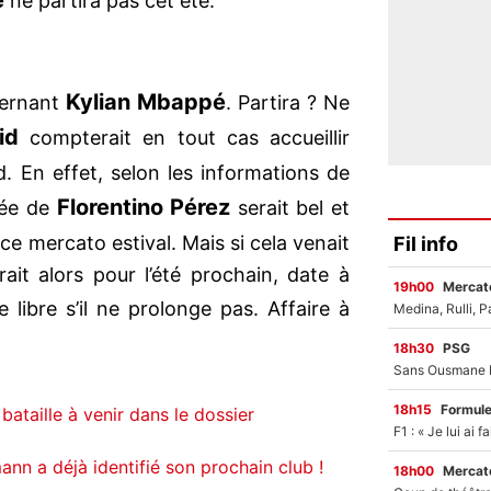
é
ne partira pas cet été.
?
Kylian Mbappé
cernant
. Partira ? Ne
id
compterait en tout cas accueillir
. En effet, selon les informations de
Florentino Pérez
idée de
serait bel et
ce mercato estival. Mais si cela venait
Fil info
ait alors pour l’été prochain, date à
19h00
Mercato
e libre s’il ne prolonge pas. Affaire à
18h30
PSG
18h15
Formul
ataille à venir dans le dossier
nn a déjà identifié son prochain club !
18h00
Mercato