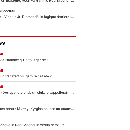
Coup de théâtre en Espagne, Rodri va trahir le Real Madrid : Le Ballon d'Or a choisi de signer au FC Barcelone !
 Football
Mercato Analyse : Vincius Jr-Diomandé, la logique derrière la concordance des temps
es
ll
ilà l'homme qui a tout gâché !
ll
n transfert obligatoire cet été ?
ll
Mercato - OM - «Dès que je prends un club, je t’appellerai» : La promesse de Marcelino au moment de claquer la porte
Victime de racisme contre Murray, Kyrgios pousse un énorme coup de gueule !
hève le Real Madrid, le vestiaire exulte