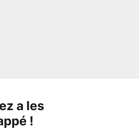
ez a les
appé !