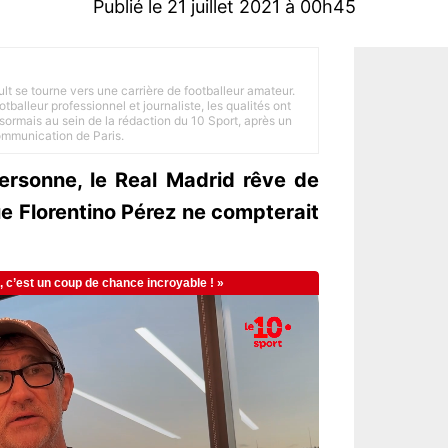
Publié le 21 juillet 2021 à 00h45
ult se tourne vers une carrière de footballeur amateur.
balleur professionnel et journaliste, les qualités ont
ésormais au sein de la rédaction du 10 Sport, après un
Communication de Paris.
ersonne, le Real Madrid rêve de
e Florentino Pérez ne compterait