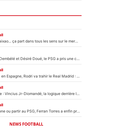
ll
Medina, Rulli, Paixao... ça part dans tous les sens sur le mercato de l'OM : Frank McCourt va enfin récupérer l'argent qu'il attend ?
Sans Ousmane Dembélé et Désiré Doué, le PSG a pris une correction face à Majorque : Luis Enrique attend avec impatience des renforts !
ll
Coup de théâtre en Espagne, Rodri va trahir le Real Madrid : Le Ballon d'Or a choisi de signer au FC Barcelone !
ll
Mercato Analyse : Vincius Jr-Diomandé, la logique derrière la concordance des temps
ll
Rester à Barcelone ou partir au PSG, Ferran Torres a enfin pris sa décision : La course contre la montre est lancée !
NEWS FOOTBALL