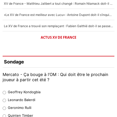
XV de France - Matthieu Jalibert a tout changé : Romain Ntamack doit-il s’inquiéter pour sa place à un an de la Coupe du monde ?
«Le XV de France est meilleur avec Lucu» : Antoine Dupont doit-il s’inquiéter pour sa place ?
Le XV de France a trouvé son remplaçant : Fabien Galthié doit-il se passer d'Antoine Dupont ?
ACTUS XV DE FRANCE
Sondage
Mercato - Ça bouge à l’OM : Qui doit être le prochain
joueur à partir cet été ?
Geoffrey Kondogbia
Geoffrey Kondogbia
38%
Leonardo Balerdi
Leonardo Balerdi
Geronimo Rulli
32%
Quinten Timber