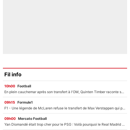
Fil info
10h00
Football
En plein cauchemar après son transfert à l'OM, Quinten Timber raconte ses doutes après sa signature à Marseille
09h15
Formule1
F1 - Une légende de McLaren refuse le transfert de Max Verstappen qui pourrait «faire des vagues» et plomber l'ambiance dans l'équipe
09h00
Mercato Football
Yan Diomandé était trop cher pour le PSG : Voilà pourquoi le Real Madrid a accepté de payer la somme record de 140M€ pour boucler son transfert !