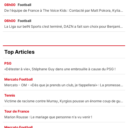
08h00
Football
De l'équipe de France à The Voice Kids : Contacté par Matt Pokora, Kylian Mbappé a accepté de jouer un rôle inédit sur TF1 !
06h00
Football
La Liga sur beIN Sports c’est terminé, DAZN a fait son choix pour Benjamin Da Silva et Omar Da Fonseca !
Top Articles
PSG
«Détester à vie», Stéphane Guy dans une embrouille à cause du PSG !
Mercato Football
Mercato - OM - «Dès que je prends un club, je t’appellerai» : La promesse de Marcelino au moment de claquer la porte
Tennis
Victime de racisme contre Murray, Kyrgios pousse un énorme coup de gueule !
Tour de France
Marion Rousse : Le mariage que personne n'a vu venir !
Mercato Football