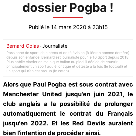
dossier Pogba !
Publié le 14 mars 2020 à 23h15
Bernard Colas
-
Journaliste
Passionné de sport, de cinéma et de télévision (à l’écran comme derrière)
depuis son enfance, Bernard est journaliste pour le 10 Sport depuis 2018.
Plus habile clavier en main que ballon au pied, il décide de couvrir
principalement un sport adulé, critiqué et détesté à la fois (le football) et
un sport qui n’en est pas un (le catch).
Alors que Paul Pogba est sous contrat avec
Manchester United jusqu'en juin 2021, le
club anglais a la possibilité de prolonger
automatiquement le contrat du Français
jusqu'en 2022. Et les Red Devils auraient
bien l'intention de procéder ainsi.