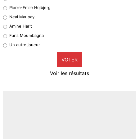
Geronimo Rulli
Pierre-Emile Hojbjerg
5%
Neal Maupay
Quinten Timber
Amine Harit
1%
Faris Moumbagna
Pierre-Emile Hojbjerg
Un autre joueur
9%
VOTER
Neal Maupay
4%
Voir les résultats
Amine Harit
3%
Faris Moumbagna
4%
Un autre joueur
5%
1669 personnes ont participé aux votes.