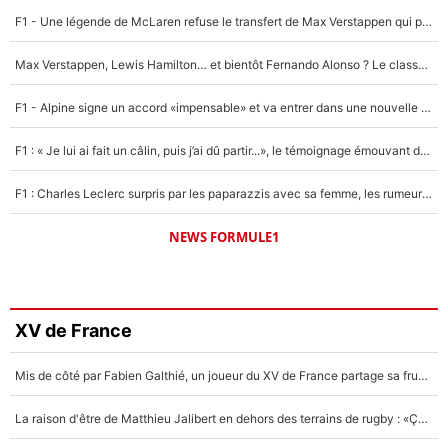
F1 - Une légende de McLaren refuse le transfert de Max Verstappen qui pourrait «faire des vagues» et plomber l'ambiance dans l'équipe
Max Verstappen, Lewis Hamilton… et bientôt Fernando Alonso ? Le classement des pilotes les mieux payés en Formule 1 risque de changer !
F1 - Alpine signe un accord «impensable» et va entrer dans une nouvelle dimension : Grande nouvelle pour Pierre Gasly !
F1 : « Je lui ai fait un câlin, puis j’ai dû partir...», le témoignage émouvant de Max Verstappen sur sa fille
F1 : Charles Leclerc surpris par les paparazzis avec sa femme, les rumeurs étaient vraies !
NEWS FORMULE1
XV de France
Mis de côté par Fabien Galthié, un joueur du XV de France partage sa frustration : «ils ne me l’ont pas dit tout de suite»
La raison d'être de Matthieu Jalibert en dehors des terrains de rugby : «Ça m'atteint autant que si tu touches à un membre de ma famille»