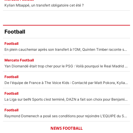
Kylian Mbappé, un transfert obligatoire cet été ?
Football
Football
En plein cauchemar après son transfert à l'OM, Quinten Timber raconte ses doutes après sa signature à Marseille
Mercato Football
Yan Diomandé était trop cher pour le PSG : Voilà pourquoi le Real Madrid a accepté de payer la somme record de 140M€ pour boucler son transfert !
Football
De l'équipe de France à The Voice Kids : Contacté par Matt Pokora, Kylian Mbappé a accepté de jouer un rôle inédit sur TF1 !
Football
La Liga sur beIN Sports c’est terminé, DAZN a fait son choix pour Benjamin Da Silva et Omar Da Fonseca !
Football
Raymond Domenech a posé ses conditions pour rejoindre L'EQUIPE du Soir : Il refuse de faire l'émission avec un autre chroniqueur !
NEWS FOOTBALL