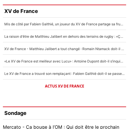
XV de France
Mis de côté par Fabien Galthié, un joueur du XV de France partage sa frustration : «ils ne me l’ont pas dit tout de suite»
La raison d'être de Matthieu Jalibert en dehors des terrains de rugby : «Ça m'atteint autant que si tu touches à un membre de ma famille»
XV de France - Matthieu Jalibert a tout changé : Romain Ntamack doit-il s’inquiéter pour sa place à un an de la Coupe du monde ?
«Le XV de France est meilleur avec Lucu» : Antoine Dupont doit-il s’inquiéter pour sa place ?
Le XV de France a trouvé son remplaçant : Fabien Galthié doit-il se passer d'Antoine Dupont ?
ACTUS XV DE FRANCE
Sondage
Mercato - Ça bouge à l’OM : Qui doit être le prochain