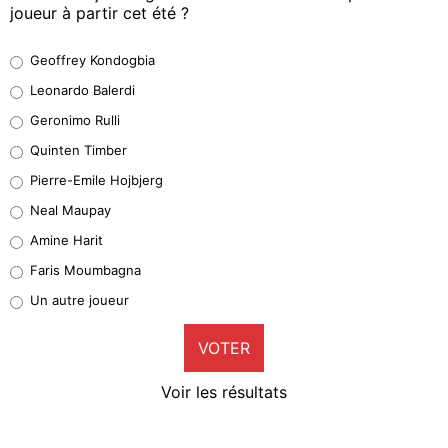
joueur à partir cet été ?
Geoffrey Kondogbia
Geoffrey Kondogbia
38%
Leonardo Balerdi
Leonardo Balerdi
Geronimo Rulli
32%
Quinten Timber
Geronimo Rulli
Pierre-Emile Hojbjerg
5%
Neal Maupay
Quinten Timber
Amine Harit
1%
Faris Moumbagna
Pierre-Emile Hojbjerg
Un autre joueur
9%
VOTER
Neal Maupay
4%
Voir les résultats
Amine Harit
3%