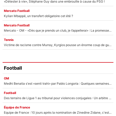
«Détester à vie», Stéphane Guy dans une embrouille à cause du PSG !
Mercato Football
Kylian Mbappé, un transfert obligatoire cet été ?
Mercato Football
Mercato - OM - «Dès que je prends un club, je t’appellerai» : La promesse de Marcelino au moment de claquer la porte
Tennis
Victime de racisme contre Murray, Kyrgios pousse un énorme coup de gueule !
Football
OM
Medhi Benatia s'est «senti trahi» par Pablo Longoria : Quelques semaines après son départ, l'ancien directeur de football de l'OM règle ses comptes
Football
Des terrains de Ligue 1 au tribunal pour violences conjugales : Un arbitre français encourt une peine de 18 mois de prison !
Équipe de France
Equipe de France : 10 jours après la nomination de Zinedine Zidane, c'est au tour de son fils de prendre un nouveau départ !