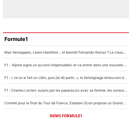
Formule1
Max Verstappen, Lewis Hamilton… et bientôt Fernando Alonso ? Le classement des pilotes les mieux payés en Formule 1 risque de changer !
F1 - Alpine signe un accord «impensable» et va entrer dans une nouvelle dimension : Grande nouvelle pour Pierre Gasly !
F1 : « Je lui ai fait un câlin, puis j’ai dû partir...», le témoignage émouvant de Max Verstappen sur sa fille
F1 : Charles Leclerc surpris par les paparazzis avec sa femme, les rumeurs étaient vraies !
Comme pour le final du Tour de France, Esteban Ocon propose un Grand Prix de Formule 1 à Paris : «Autour de l’Arc de Triomphe, ce serait génial» !
NEWS FORMULE1