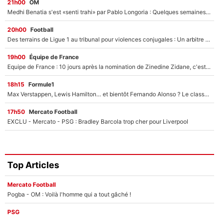
21h00
OM
Medhi Benatia s'est «senti trahi» par Pablo Longoria : Quelques semaines après son départ, l'ancien directeur de football de l'OM règle ses comptes
20h00
Football
Des terrains de Ligue 1 au tribunal pour violences conjugales : Un arbitre français encourt une peine de 18 mois de prison !
19h00
Équipe de France
Equipe de France : 10 jours après la nomination de Zinedine Zidane, c'est au tour de son fils de prendre un nouveau départ !
18h15
Formule1
Max Verstappen, Lewis Hamilton… et bientôt Fernando Alonso ? Le classement des pilotes les mieux payés en Formule 1 risque de changer !
17h50
Mercato Football
EXCLU - Mercato - PSG : Bradley Barcola trop cher pour Liverpool
Top Articles
Mercato Football
Pogba - OM : Voilà l'homme qui a tout gâché !
PSG