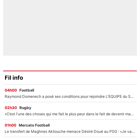
Fil info
04h00
Football
Raymond Domenech a posé ses conditions pour rejoindre L'EQUIPE du Soir : Il refuse de faire l'émission avec un autre chroniqueur !
02h30
Rugby
«C’est l'une des choses qui me fait le plus peur dans le fait de devenir maman» : En couple avec Antoine Dupont, Iris Mittenaere s'inquiète déjà pour ses futurs enfants !
01h00
Mercato Football
Le transfert de Maghnes Akliouche menace Désiré Doué au PSG : «Je valide à 200%»