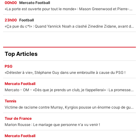
00h00
Mercato Football
«La porte est ouverte pour tout le monde» : Mason Greenwood et Pierre-Emerick Aubameyang ont quitté l'OM, Amine Gouiri balance sur la suite du mercato et sur la réaction du vestiaire !
23h00
Football
«Ça pue du c*l» : Quand Yannick Noah a clashé Zinedine Zidane, avant de se faire recadrer par le nouveau sélectionneur de l'équipe de France !
Top Articles
PSG
«Détester à vie», Stéphane Guy dans une embrouille à cause du PSG !
Mercato Football
Mercato - OM - «Dès que je prends un club, je t’appellerai» : La promesse de Marcelino au moment de claquer la porte
Tennis
Victime de racisme contre Murray, Kyrgios pousse un énorme coup de gueule !
Tour de France
Marion Rousse : Le mariage que personne n'a vu venir !
Mercato Football