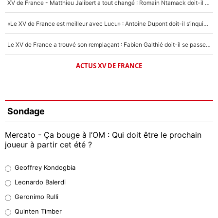
XV de France - Matthieu Jalibert a tout changé : Romain Ntamack doit-il s’inquiéter pour sa place à un an de la Coupe du monde ?
«Le XV de France est meilleur avec Lucu» : Antoine Dupont doit-il s’inquiéter pour sa place ?
Le XV de France a trouvé son remplaçant : Fabien Galthié doit-il se passer d'Antoine Dupont ?
ACTUS XV DE FRANCE
Sondage
Mercato - Ça bouge à l’OM : Qui doit être le prochain
joueur à partir cet été ?
Geoffrey Kondogbia
Geoffrey Kondogbia
38%
Leonardo Balerdi
Leonardo Balerdi
Geronimo Rulli
32%
Quinten Timber