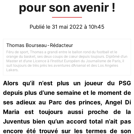
pour son avenir !
Publié le 31 mai 2022 à 10h45
Thomas Bourseau
-
Rédacteur
Féru de sport, Thomas a grandi entre le ballon rond du football et le
orange du basket, ses deux coups de cœur depuis toujours. Diplômé d’un
Master et d’une Licence à l’Institut Européen du Journalisme de Paris, il
suit toujours de très près les aventures d’Arsenal et des Los Angeles
Lakers.
Alors qu’il n’est plus un joueur du PSG
depuis plus d’une semaine et le moment de
ses adieux au Parc des princes, Angel Di
Maria est toujours aussi proche de la
Juventus bien qu’un accord total n’ait pas
encore été trouvé sur les termes de son