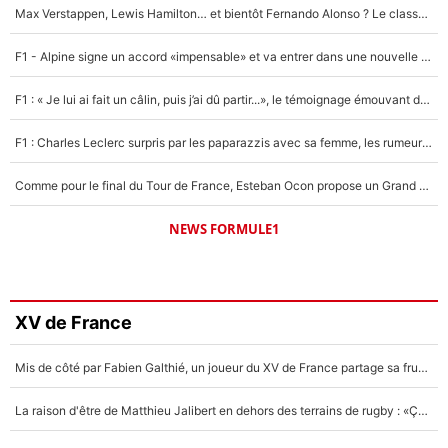
Max Verstappen, Lewis Hamilton… et bientôt Fernando Alonso ? Le classement des pilotes les mieux payés en Formule 1 risque de changer !
F1 - Alpine signe un accord «impensable» et va entrer dans une nouvelle dimension : Grande nouvelle pour Pierre Gasly !
F1 : « Je lui ai fait un câlin, puis j’ai dû partir...», le témoignage émouvant de Max Verstappen sur sa fille
F1 : Charles Leclerc surpris par les paparazzis avec sa femme, les rumeurs étaient vraies !
Comme pour le final du Tour de France, Esteban Ocon propose un Grand Prix de Formule 1 à Paris : «Autour de l’Arc de Triomphe, ce serait génial» !
NEWS FORMULE1
XV de France
Mis de côté par Fabien Galthié, un joueur du XV de France partage sa frustration : «ils ne me l’ont pas dit tout de suite»
La raison d'être de Matthieu Jalibert en dehors des terrains de rugby : «Ça m'atteint autant que si tu touches à un membre de ma famille»