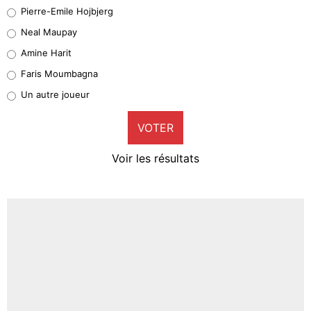
Geronimo Rulli
Pierre-Emile Hojbjerg
5%
Neal Maupay
Quinten Timber
Amine Harit
1%
Faris Moumbagna
Pierre-Emile Hojbjerg
Un autre joueur
9%
VOTER
Neal Maupay
4%
Voir les résultats
Amine Harit
3%
Faris Moumbagna
4%
Un autre joueur
5%
1664 personnes ont participé aux votes.