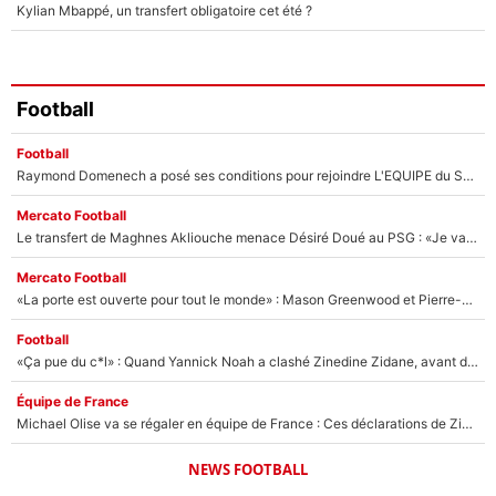
Kylian Mbappé, un transfert obligatoire cet été ?
Football
Football
Raymond Domenech a posé ses conditions pour rejoindre L'EQUIPE du Soir : Il refuse de faire l'émission avec un autre chroniqueur !
Mercato Football
Le transfert de Maghnes Akliouche menace Désiré Doué au PSG : «Je valide à 200%»
Mercato Football
«La porte est ouverte pour tout le monde» : Mason Greenwood et Pierre-Emerick Aubameyang ont quitté l'OM, Amine Gouiri balance sur la suite du mercato et sur la réaction du vestiaire !
Football
«Ça pue du c*l» : Quand Yannick Noah a clashé Zinedine Zidane, avant de se faire recadrer par le nouveau sélectionneur de l'équipe de France !
Équipe de France
Michael Olise va se régaler en équipe de France : Ces déclarations de Zinedine Zidane qui prouvent qu'il va tout miser sur la star du Bayern Munich !
NEWS FOOTBALL