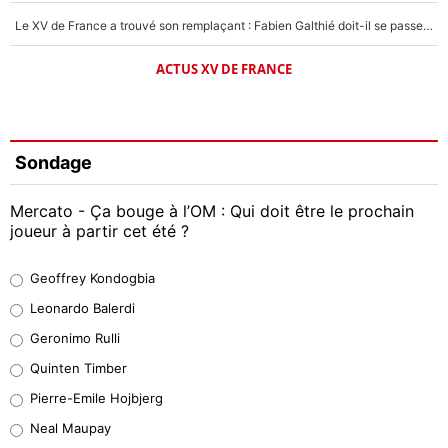
Le XV de France a trouvé son remplaçant : Fabien Galthié doit-il se passer d'Antoine Dupont ?
ACTUS XV DE FRANCE
Sondage
Mercato - Ça bouge à l’OM : Qui doit être le prochain
joueur à partir cet été ?
Geoffrey Kondogbia
Geoffrey Kondogbia
38%
Leonardo Balerdi
Leonardo Balerdi
Geronimo Rulli
32%
Quinten Timber
Geronimo Rulli
Pierre-Emile Hojbjerg
4%
Neal Maupay
Quinten Timber