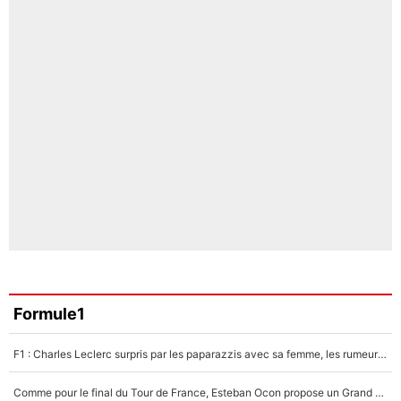
Formule1
F1 : Charles Leclerc surpris par les paparazzis avec sa femme, les rumeurs étaient vraies !
Comme pour le final du Tour de France, Esteban Ocon propose un Grand Prix de Formule 1 à Paris : «Autour de l’Arc de Triomphe, ce serait génial» !