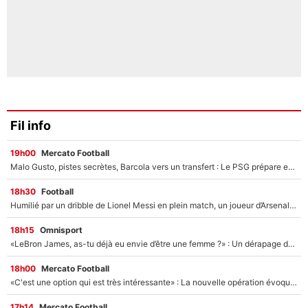
Fil info
19h00
Mercato Football
Malo Gusto, pistes secrètes, Barcola vers un transfert : Le PSG prépare encore des surprises sur le mercato
18h30
Football
Humilié par un dribble de Lionel Messi en plein match, un joueur d’Arsenal a changé de coiffure pour passer incognito !
18h15
Omnisport
«LeBron James, as-tu déjà eu envie d’être une femme ?» : Un dérapage de Donald Trump sur la superstar de la NBA refait surface
18h00
Mercato Football
«C'est une option qui est très intéressante» : La nouvelle opération évoquée au PSG est déjà validée dans l’After Foot
17h14
Mercato Football