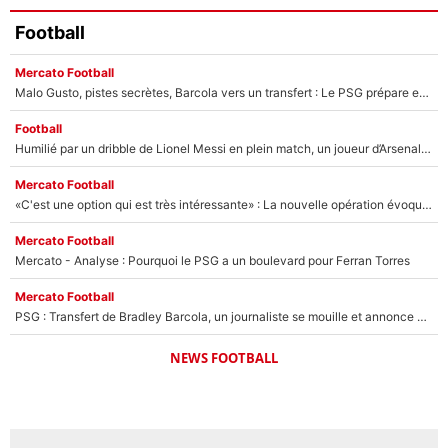
Football
Mercato Football
Malo Gusto, pistes secrètes, Barcola vers un transfert : Le PSG prépare encore des surprises sur le mercato
Football
Humilié par un dribble de Lionel Messi en plein match, un joueur d’Arsenal a changé de coiffure pour passer incognito !
Mercato Football
«C'est une option qui est très intéressante» : La nouvelle opération évoquée au PSG est déjà validée dans l’After Foot
Mercato Football
Mercato - Analyse : Pourquoi le PSG a un boulevard pour Ferran Torres
Mercato Football
PSG : Transfert de Bradley Barcola, un journaliste se mouille et annonce déjà la fin du feuilleton !
NEWS FOOTBALL