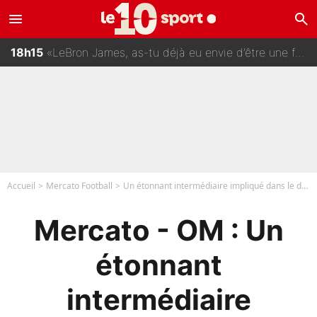
menu
search
18h30
Humilié par un dribble de Lionel Messi en plein match, un joueur d’Arsenal a changé de coiffure pour passer incognito !
18h15
«LeBron James, as-tu déjà eu envie d’être une femme ?» : Un dérapage de Donald Trump sur la superstar de la NBA refait surface
18h00
«C'est une option qui est très intéressante» : La nouvelle opération évoquée au PSG est déjà validée dans l’After Foot
17h14
Mercato - Analyse : Pourquoi le PSG a un boulevard pour Ferran Torres
Accueil
Mercato Football
Un étonnant intermédiaire impliqué dans le dossier Wahbi Khazri !
Mercato - OM : Un
étonnant
intermédiaire