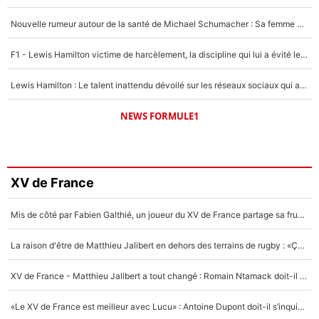
Nouvelle rumeur autour de la santé de Michael Schumacher : Sa femme Corinna sort du silence
F1 - Lewis Hamilton victime de harcèlement, la discipline qui lui a évité le pire : «J'aurais probablement mal tourné»
Lewis Hamilton : Le talent inattendu dévoilé sur les réseaux sociaux qui a impressionné Kim Kardashian pendant leurs vacances en amoureux !
NEWS FORMULE1
XV de France
Mis de côté par Fabien Galthié, un joueur du XV de France partage sa frustration : «ils ne me l’ont pas dit tout de suite»
La raison d'être de Matthieu Jalibert en dehors des terrains de rugby : «Ça m'atteint autant que si tu touches à un membre de ma famille»
XV de France - Matthieu Jalibert a tout changé : Romain Ntamack doit-il s’inquiéter pour sa place à un an de la Coupe du monde ?
«Le XV de France est meilleur avec Lucu» : Antoine Dupont doit-il s’inquiéter pour sa place ?