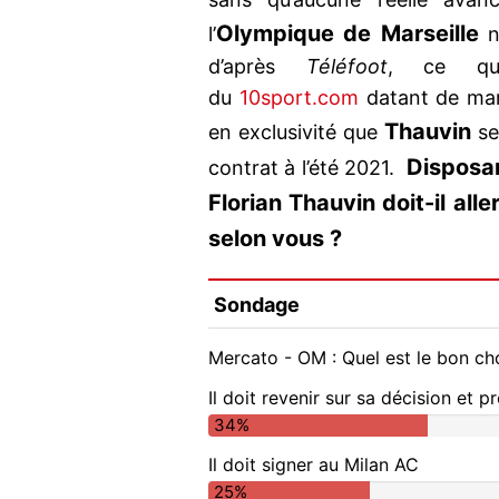
Olympique de Marseille
l’
n
d’après
Téléfoot
, ce qui 
du
10sport.com
datant de mar
Thauvin
en exclusivité que
se
Disposan
contrat à l’été 2021.
Florian Thauvin doit-il alle
selon vous ?
Sondage
Mercato - OM : Quel est le bon cho
Il doit revenir sur sa décision et p
34%
Il doit signer au Milan AC
25%