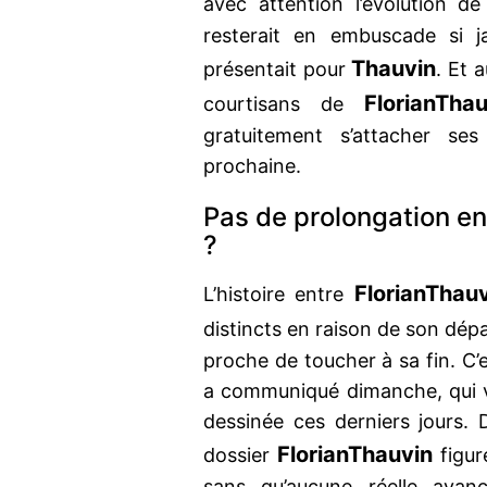
avec attention l’évolution de 
resterait en embuscade si j
Thauvin
présentait pour
. Et 
Florian
Thau
courtisans de
gratuitement s’attacher se
prochaine.
Pas de prolongation e
?
Florian
Thauv
L’histoire entre
distincts en raison de son dép
proche de toucher à sa fin. C’
a communiqué dimanche, qui ve
dessinée ces derniers jours
Florian
Thauvin
dossier
figure
sans qu’aucune réelle avancé