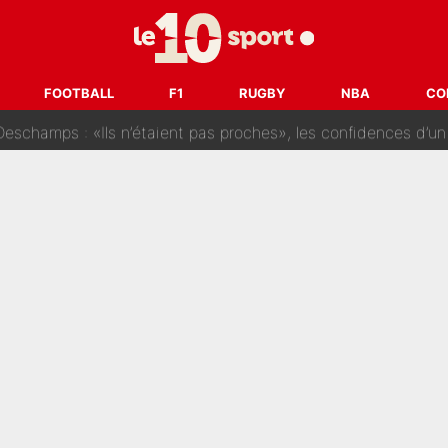
i Benatia s'est battu pendant six mois pour le retenir à l'OM, le PSG a été
sur Lucas Chevalier !» : Le débat sur le gardien du PSG vire 
FOOTBALL
F1
RUGBY
NBA
CO
s : «Ils n’étaient pas proches», les confidences d’un membre de l’équipe d
 par Pablo Longoria : Quelques semaines après son départ, l'ancien directe
tribunal pour violences conjugales : Un arbitre français encou