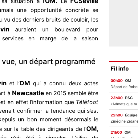
OM.
FC
Séville
sa situation à l’
Le
amais une opportunité concrète se
au vu des derniers bruits de couloir, les
vin
auraient un boulevard pour
s services en marge de la saison
n vue, un départ programmé
Fil info
00h00
OM
in
OM
et l’
qui a connu deux actes
Newcastle
art à
en 2015 semble être
23h00
PSG
est en effet l’information que
Téléfoot
nait confirmer la tendance qui s’est
22h00
Équipe
. Depuis un bon moment désormais le
OM
 sur la table des dirigeants de l’
,
21h00
OM
e n’ait été à signaler. L’ailier de