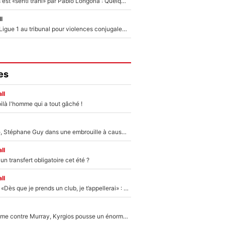
Medhi Benatia s'est «senti trahi» par Pablo Longoria : Quelques semaines après son départ, l'ancien directeur de football de l'OM règle ses comptes
l
Des terrains de Ligue 1 au tribunal pour violences conjugales : Un arbitre français encourt une peine de 18 mois de prison !
es
ll
ilà l'homme qui a tout gâché !
«Détester à vie», Stéphane Guy dans une embrouille à cause du PSG !
ll
n transfert obligatoire cet été ?
ll
Mercato - OM - «Dès que je prends un club, je t’appellerai» : La promesse de Marcelino au moment de claquer la porte
Victime de racisme contre Murray, Kyrgios pousse un énorme coup de gueule !