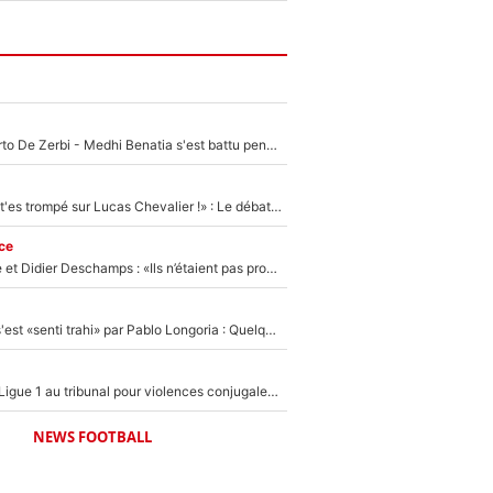
Départ de Roberto De Zerbi - Medhi Benatia s'est battu pendant six mois pour le retenir à l'OM, le PSG a été le naufrage de trop : «Je pars avec toi»
«Admets que tu t'es trompé sur Lucas Chevalier !» : Le débat sur le gardien du PSG vire au clash à l'After Foot
ce
Zinédine Zidane et Didier Deschamps : «Ils n’étaient pas proches», les confidences d’un membre de l’équipe de France 1998 sur leur relation spéciale
Medhi Benatia s'est «senti trahi» par Pablo Longoria : Quelques semaines après son départ, l'ancien directeur de football de l'OM règle ses comptes
Des terrains de Ligue 1 au tribunal pour violences conjugales : Un arbitre français encourt une peine de 18 mois de prison !
NEWS FOOTBALL