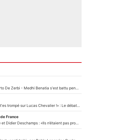
Départ de Roberto De Zerbi - Medhi Benatia s'est battu pendant six mois pour le retenir à l'OM, le PSG a été le naufrage de trop : «Je pars avec toi»
«Admets que tu t'es trompé sur Lucas Chevalier !» : Le débat sur le gardien du PSG vire au clash à l'After Foot
 de France
Zinédine Zidane et Didier Deschamps : «Ils n’étaient pas proches», les confidences d’un membre de l’équipe de France 1998 sur leur relation spéciale