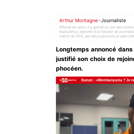
Arthur Montagne
-
Journaliste
Affamé de sport, il a grandi au son des moteu
Aujourd’hui, diplomé d'un Master de journalism
match du PSG, ses deux passions et spéciali
Longtemps annoncé dans l
justifié son choix de rejoi
phocéen.