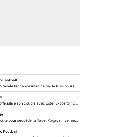
 Football
Fabrizio Romano révèle l’échange imaginé par le PSG pour recruter Yan Diomandé : «L'accord a échoué car il a décidé de rejoindre le Real Madrid»
l
Kylian Mbappé officialise son couple avec Ester Exposito : Ça fait réagir Achraf Hakimi et Ousmane Dembélé (et c’est drôle)
me
Paul Seixas en route pour succéder à Tadej Pogacar : Le meilleur est annoncé pour l’avenir de la pépite française
o Football