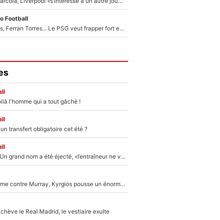
Après Bradley Barcola, Liverpool «s’intéresse à un autre joueur du PSG» : Fabrizio Romano donne le nom du Parisien qui pourrait le suivre chez les Reds !
o Football
Akliouche, Godts, Ferran Torres... Le PSG veut frapper fort et prépare un mercato à plus de 190M€ pour régaler Luis Enrique cet été !
es
ll
ilà l'homme qui a tout gâché !
ll
n transfert obligatoire cet été ?
ll
Mercato - OM : Un grand nom a été éjecté, «l’entraîneur ne voulait pas me conserver»
Victime de racisme contre Murray, Kyrgios pousse un énorme coup de gueule !
hève le Real Madrid, le vestiaire exulte