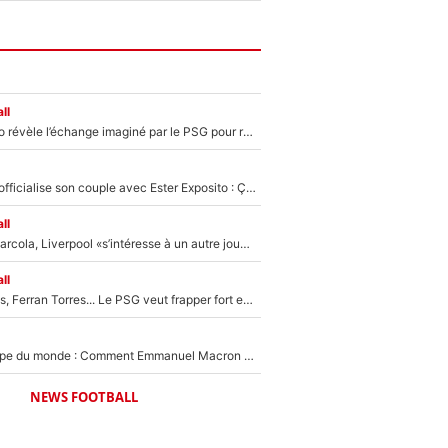
ll
Fabrizio Romano révèle l’échange imaginé par le PSG pour recruter Yan Diomandé : «L'accord a échoué car il a décidé de rejoindre le Real Madrid»
Kylian Mbappé officialise son couple avec Ester Exposito : Ça fait réagir Achraf Hakimi et Ousmane Dembélé (et c’est drôle)
ll
Après Bradley Barcola, Liverpool «s’intéresse à un autre joueur du PSG» : Fabrizio Romano donne le nom du Parisien qui pourrait le suivre chez les Reds !
ll
Akliouche, Godts, Ferran Torres... Le PSG veut frapper fort et prépare un mercato à plus de 190M€ pour régaler Luis Enrique cet été !
Vente de la Coupe du monde : Comment Emmanuel Macron a incité le président de la FFF à s’opposer au projet de Gianni Infantino en pleine crise à la FIFA
NEWS FOOTBALL