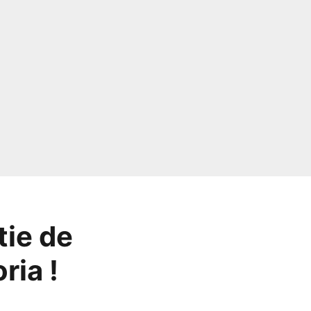
tie de
ria !