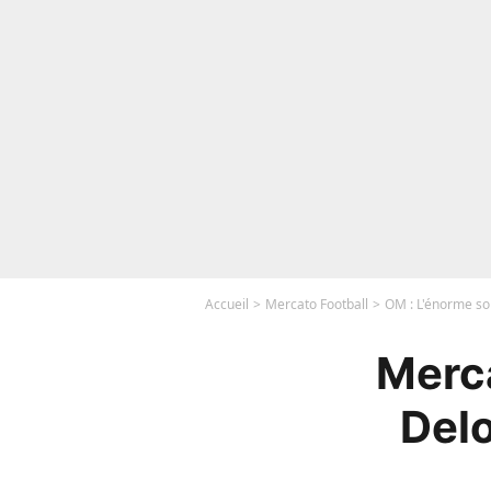
Accueil
Mercato Football
OM : L'énorme sort
Merca
Delo