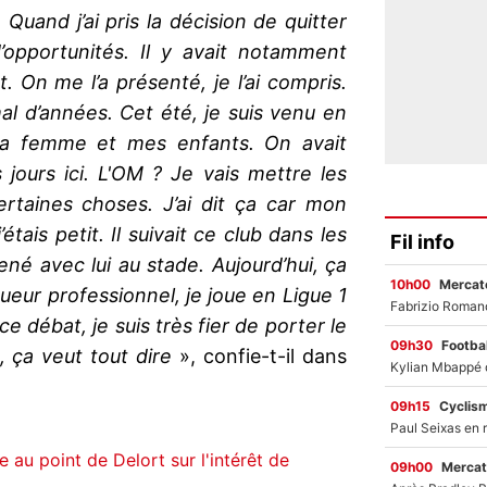
Quand j’ai pris la décision de quitter
d’opportunités. Il y avait notamment
. On me l’a présenté, je l’ai compris.
al d’années. Cet été, je suis venu en
ma femme et mes enfants. On avait
 jours ici. L'OM ? Je vais mettre les
certaines choses. J’ai dit ça car mon
étais petit. Il suivait ce club dans les
Fil info
é avec lui au stade. Aujourd’hui, ça
10h00
Mercato
 joueur professionnel, je joue en Ligue 1
ce débat, je suis très fier de porter le
09h30
Footbal
, ça veut tout dire
», confie-t-il dans
09h15
Cyclis
au point de Delort sur l'intérêt de
09h00
Mercat