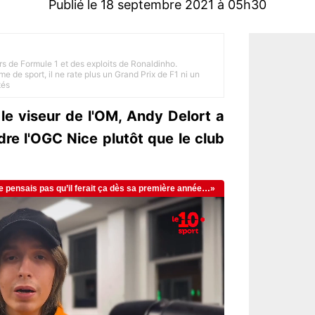
Publié le 18 septembre 2021 à 05h30
rs de Formule 1 et des exploits de Ronaldinho.
e de sport, il ne rate plus un Grand Prix de F1 ni un
tés
e viseur de l'OM, Andy Delort a
ndre l'OGC Nice plutôt que le club