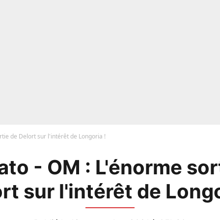
ie de Delort sur l'intérêt de Longoria !
to - OM : L'énorme sor
rt sur l'intérêt de Longo