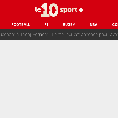
imaginé par le PSG pour recruter Yan Diomandé : «L'accord a échoué car i
on couple avec Ester Exposito : Ça fait réagir Achraf Hakimi e
FOOTBALL
F1
RUGBY
NBA
CO
ccéder à Tadej Pogacar : Le meilleur est annoncé pour l’aven
s’intéresse à un autre joueur du PSG» : Fabrizio Romano donne le nom du Paris
s... Le PSG veut frapper fort et prépare un mercato à plus de 190M€