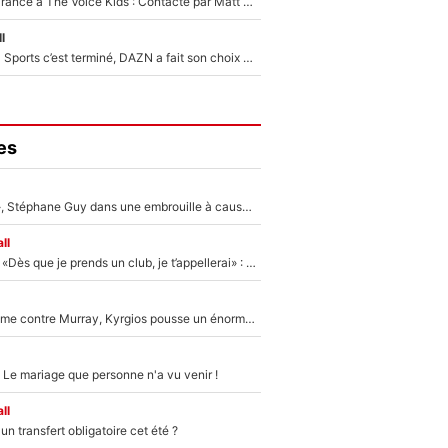
De l'équipe de France à The Voice Kids : Contacté par Matt Pokora, Kylian Mbappé a accepté de jouer un rôle inédit sur TF1 !
l
La Liga sur beIN Sports c’est terminé, DAZN a fait son choix pour Benjamin Da Silva et Omar Da Fonseca !
es
«Détester à vie», Stéphane Guy dans une embrouille à cause du PSG !
ll
Mercato - OM - «Dès que je prends un club, je t’appellerai» : La promesse de Marcelino au moment de claquer la porte
Victime de racisme contre Murray, Kyrgios pousse un énorme coup de gueule !
 Le mariage que personne n'a vu venir !
ll
n transfert obligatoire cet été ?