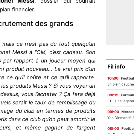
ionel Messi
, dossier qui pourrait
plan financier.
ecrutement des grands
mais ce n’est pas du tout quelqu’un
ionel Messi à l’OM, c’est cadeau. Son
is par rapport à un joueur moyen qui
Fil info
ni produit nouveau… Le vrai prix d’un
re ce qu’il coûte et ce qu’il rapporte.
10h00
Footbal
les produits Messi ? Si vous voyer un
dessus, vous l’acheter ? Ça fera déjà
09h15
Formul
els serait le taux de remplissage du
image du club en termes de produits
09h00
Mercat
ris dans ce club qu’on peut amortir le
eurs, et même gagner de l’argent
08h00
Footbal