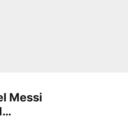
l Messi
M…