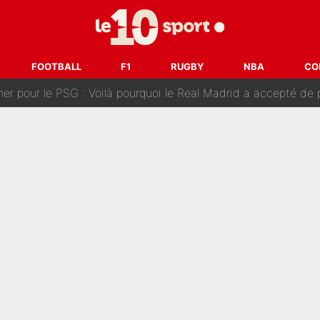
n transfert à l'OM, Quinten Timber raconte ses doutes après
fuse le transfert de Max Verstappen qui pourrait «faire des vagues»
FOOTBALL
F1
RUGBY
NBA
CO
r le PSG : Voilà pourquoi le Real Madrid a accepté de payer la somme reco
Voice Kids : Contacté par Matt Pokora, Kylian Mbappé a accepté
est terminé, DAZN a fait son choix pour Benjamin Da Silva et