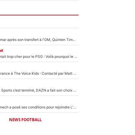
En plein cauchemar après son transfert à l'OM, Quinten Timber raconte ses doutes après sa signature à Marseille
ll
Yan Diomandé était trop cher pour le PSG : Voilà pourquoi le Real Madrid a accepté de payer la somme record de 140M€ pour boucler son transfert !
De l'équipe de France à The Voice Kids : Contacté par Matt Pokora, Kylian Mbappé a accepté de jouer un rôle inédit sur TF1 !
La Liga sur beIN Sports c’est terminé, DAZN a fait son choix pour Benjamin Da Silva et Omar Da Fonseca !
Raymond Domenech a posé ses conditions pour rejoindre L'EQUIPE du Soir : Il refuse de faire l'émission avec un autre chroniqueur !
NEWS FOOTBALL