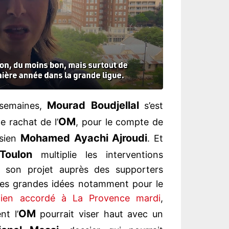
Mourad Boudjellal
 semaines,
s’est
OM
e rachat de l’
, pour le compte de
Mohamed Ayachi Ajroudi
isien
. Et
Toulon
multiplie les interventions
ir son projet auprès des supporters
t ses grandes idées notamment pour le
tien accordé à La Provence mardi
,
OM
t l’
pourrait viser haut avec un