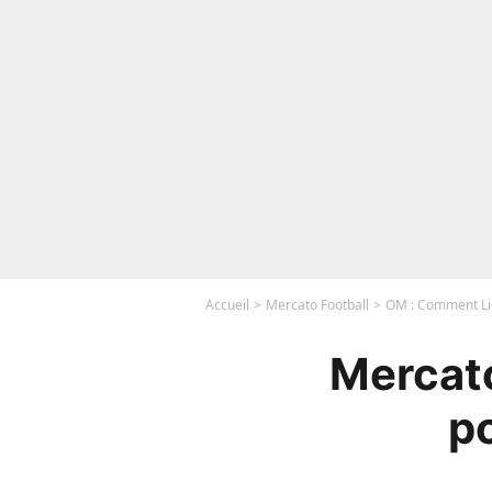
Accueil
Mercato Football
OM : Comment Lio
Mercat
p