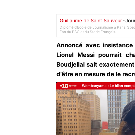
Guillaume de Saint Sauveur
-
Jour
Diplômé d’Ecole de Journalisme à Paris. Spéci
Fan du PSG et du Stade Français.
Annoncé avec insistance 
Lionel Messi pourrait ch
Boudjellal sait exactement
d’être en mesure de le recr