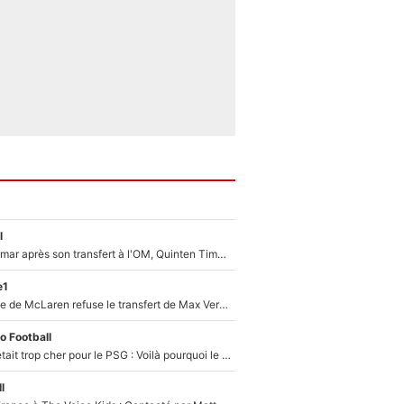
l
En plein cauchemar après son transfert à l'OM, Quinten Timber raconte ses doutes après sa signature à Marseille
e1
F1 - Une légende de McLaren refuse le transfert de Max Verstappen qui pourrait «faire des vagues» et plomber l'ambiance dans l'équipe
o Football
Yan Diomandé était trop cher pour le PSG : Voilà pourquoi le Real Madrid a accepté de payer la somme record de 140M€ pour boucler son transfert !
l