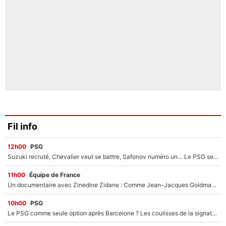
Fil info
12h00
PSG
Suzuki recruté, Chevalier veut se battre, Safonov numéro un… Le PSG se lance encore dans un gros chantier pour le poste de gardien de but
11h00
Équipe de France
Un documentaire avec Zinedine Zidane : Comme Jean-Jacques Goldman et Mylène Farmer, le nouveau sélectionneur de l'équipe de France a recalé une journaliste très connue
10h00
PSG
Le PSG comme seule option après Barcelone ? Les coulisses de la signature historique de Lionel Messi sont révélées au grand jour !