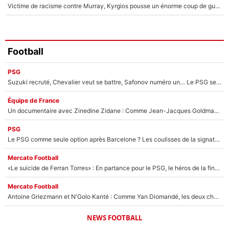
Victime de racisme contre Murray, Kyrgios pousse un énorme coup de gueule !
Football
PSG
Suzuki recruté, Chevalier veut se battre, Safonov numéro un… Le PSG se lance encore dans un gros chantier pour le poste de gardien de but
Équipe de France
Un documentaire avec Zinedine Zidane : Comme Jean-Jacques Goldman et Mylène Farmer, le nouveau sélectionneur de l'équipe de France a recalé une journaliste très connue
PSG
Le PSG comme seule option après Barcelone ? Les coulisses de la signature historique de Lionel Messi sont révélées au grand jour !
Mercato Football
«Le suicide de Ferran Torres» : En partance pour le PSG, le héros de la finale de la Coupe du monde s'attire les foudres de la presse espagnole !
Mercato Football
Antoine Griezmann et N'Golo Kanté : Comme Yan Diomandé, les deux champions du monde ont refusé de signer au PSG !
NEWS FOOTBALL