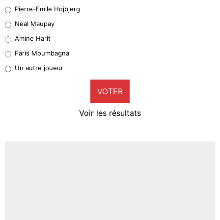
Geronimo Rulli
Pierre-Emile Hojbjerg
5%
Neal Maupay
Quinten Timber
Amine Harit
1%
Faris Moumbagna
Pierre-Emile Hojbjerg
Un autre joueur
9%
VOTER
Neal Maupay
4%
Voir les résultats
Amine Harit
3%
Faris Moumbagna
4%
Un autre joueur
5%
1635 personnes ont participé aux votes.