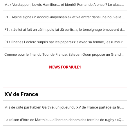
Max Verstappen, Lewis Hamilton… et bientôt Fernando Alonso ? Le classement des pilotes les mieux payés en Formule 1 risque de changer !
F1 - Alpine signe un accord «impensable» et va entrer dans une nouvelle dimension : Grande nouvelle pour Pierre Gasly !
F1 : « Je lui ai fait un câlin, puis j’ai dû partir...», le témoignage émouvant de Max Verstappen sur sa fille
F1 : Charles Leclerc surpris par les paparazzis avec sa femme, les rumeurs étaient vraies !
Comme pour le final du Tour de France, Esteban Ocon propose un Grand Prix de Formule 1 à Paris : «Autour de l’Arc de Triomphe, ce serait génial» !
NEWS FORMULE1
XV de France
Mis de côté par Fabien Galthié, un joueur du XV de France partage sa frustration : «ils ne me l’ont pas dit tout de suite»
La raison d'être de Matthieu Jalibert en dehors des terrains de rugby : «Ça m'atteint autant que si tu touches à un membre de ma famille»