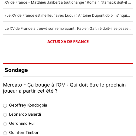
XV de France - Matthieu Jalibert a tout changé : Romain Ntamack doit-il s’inquiéter pour sa place à un an de la Coupe du monde ?
«Le XV de France est meilleur avec Lucu» : Antoine Dupont doit-il s’inquiéter pour sa place ?
Le XV de France a trouvé son remplaçant : Fabien Galthié doit-il se passer d'Antoine Dupont ?
ACTUS XV DE FRANCE
Sondage
Mercato - Ça bouge à l’OM : Qui doit être le prochain
joueur à partir cet été ?
Geoffrey Kondogbia
Geoffrey Kondogbia
38%
Leonardo Balerdi
Leonardo Balerdi
Geronimo Rulli
32%
Quinten Timber