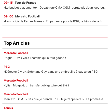
09h15
Tour de France
«Le budget a augmenté» : Decathlon-CMA CGM recrute plusieurs coureurs pour offrir à Paul Seixas une équipe pour gagner le Tour de France 2027
09h00
Mercato Football
«Le suicide de Ferran Torres» : En partance pour le PSG, le héros de la finale de la Coupe du monde s'attire les foudres de la presse espagnole !
Top Articles
Mercato Football
Pogba - OM : Voilà l'homme qui a tout gâché !
PSG
«Détester à vie», Stéphane Guy dans une embrouille à cause du PSG !
Mercato Football
Kylian Mbappé, un transfert obligatoire cet été ?
Mercato Football
Mercato - OM - «Dès que je prends un club, je t’appellerai» : La promesse de Marcelino au moment de claquer la porte
Tennis