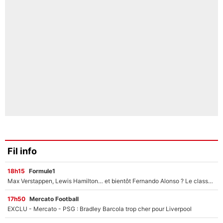
Fil info
18h15
Formule1
Max Verstappen, Lewis Hamilton… et bientôt Fernando Alonso ? Le classement des pilotes les mieux payés en Formule 1 risque de changer !
17h50
Mercato Football
EXCLU - Mercato - PSG : Bradley Barcola trop cher pour Liverpool