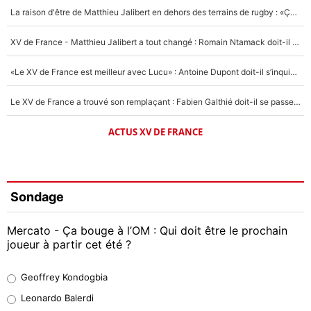
La raison d'être de Matthieu Jalibert en dehors des terrains de rugby : «Ça m'atteint autant que si tu touches à un membre de ma famille»
XV de France - Matthieu Jalibert a tout changé : Romain Ntamack doit-il s’inquiéter pour sa place à un an de la Coupe du monde ?
«Le XV de France est meilleur avec Lucu» : Antoine Dupont doit-il s’inquiéter pour sa place ?
Le XV de France a trouvé son remplaçant : Fabien Galthié doit-il se passer d'Antoine Dupont ?
ACTUS XV DE FRANCE
Sondage
Mercato - Ça bouge à l’OM : Qui doit être le prochain
joueur à partir cet été ?
Geoffrey Kondogbia
Geoffrey Kondogbia
38%
Leonardo Balerdi
Leonardo Balerdi