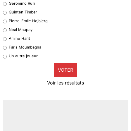
Geronimo Rulli
32%
Quinten Timber
Geronimo Rulli
Pierre-Emile Hojbjerg
5%
Neal Maupay
Quinten Timber
Amine Harit
1%
Faris Moumbagna
Pierre-Emile Hojbjerg
Un autre joueur
9%
VOTER
Neal Maupay
4%
Voir les résultats
Amine Harit
3%
Faris Moumbagna
4%
Un autre joueur
5%