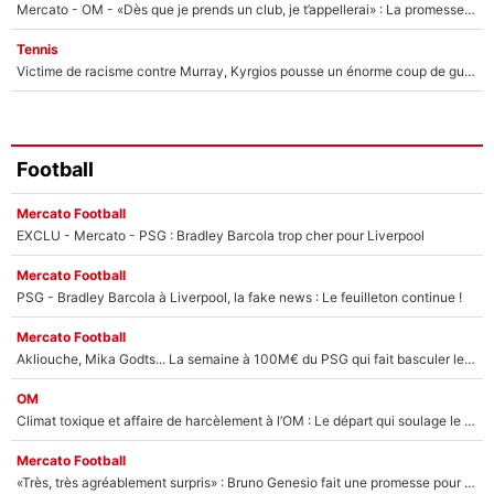
Mercato - OM - «Dès que je prends un club, je t’appellerai» : La promesse de Marcelino au moment de claquer la porte
Tennis
Victime de racisme contre Murray, Kyrgios pousse un énorme coup de gueule !
Football
Mercato Football
EXCLU - Mercato - PSG : Bradley Barcola trop cher pour Liverpool
Mercato Football
PSG - Bradley Barcola à Liverpool, la fake news : Le feuilleton continue !
Mercato Football
Akliouche, Mika Godts... La semaine à 100M€ du PSG qui fait basculer le mercato du PSG !
OM
Climat toxique et affaire de harcèlement à l’OM : Le départ qui soulage le vestiaire de Bruno Genesio
Mercato Football
«Très, très agréablement surpris» : Bruno Genesio fait une promesse pour la suite du mercato de l’OM et rassure les supporters