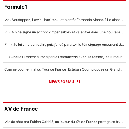
Formule1
Max Verstappen, Lewis Hamilton… et bientôt Fernando Alonso ? Le classement des pilotes les mieux payés en Formule 1 risque de changer !
F1 - Alpine signe un accord «impensable» et va entrer dans une nouvelle dimension : Grande nouvelle pour Pierre Gasly !
F1 : « Je lui ai fait un câlin, puis j’ai dû partir...», le témoignage émouvant de Max Verstappen sur sa fille
F1 : Charles Leclerc surpris par les paparazzis avec sa femme, les rumeurs étaient vraies !
Comme pour le final du Tour de France, Esteban Ocon propose un Grand Prix de Formule 1 à Paris : «Autour de l’Arc de Triomphe, ce serait génial» !
NEWS FORMULE1
XV de France
Mis de côté par Fabien Galthié, un joueur du XV de France partage sa frustration : «ils ne me l’ont pas dit tout de suite»