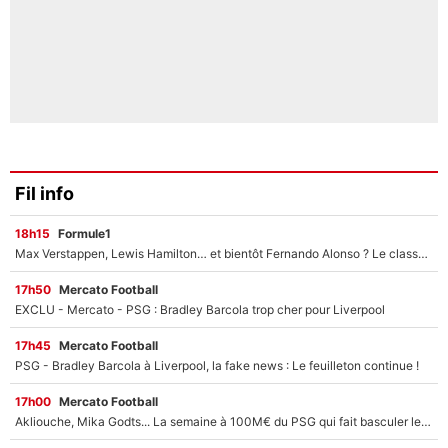
Fil info
18h15
Formule1
Max Verstappen, Lewis Hamilton… et bientôt Fernando Alonso ? Le classement des pilotes les mieux payés en Formule 1 risque de changer !
17h50
Mercato Football
EXCLU - Mercato - PSG : Bradley Barcola trop cher pour Liverpool
17h45
Mercato Football
PSG - Bradley Barcola à Liverpool, la fake news : Le feuilleton continue !
17h00
Mercato Football
Akliouche, Mika Godts... La semaine à 100M€ du PSG qui fait basculer le mercato du PSG !