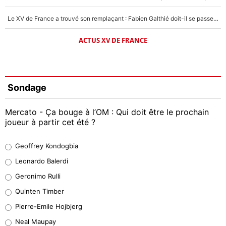
Le XV de France a trouvé son remplaçant : Fabien Galthié doit-il se passer d'Antoine Dupont ?
ACTUS XV DE FRANCE
Sondage
Mercato - Ça bouge à l’OM : Qui doit être le prochain
joueur à partir cet été ?
Geoffrey Kondogbia
Geoffrey Kondogbia
38%
Leonardo Balerdi
Leonardo Balerdi
Geronimo Rulli
32%
Quinten Timber
Geronimo Rulli
Pierre-Emile Hojbjerg
5%
Neal Maupay