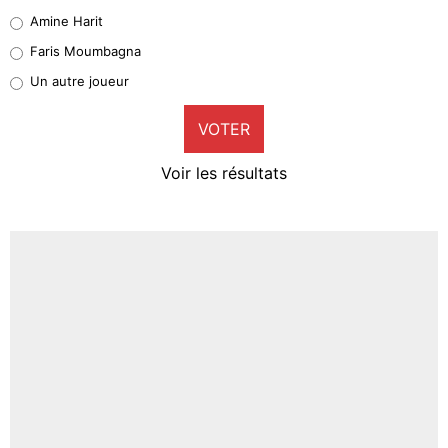
Quinten Timber
Amine Harit
1%
Faris Moumbagna
Pierre-Emile Hojbjerg
Un autre joueur
9%
VOTER
Neal Maupay
4%
Voir les résultats
Amine Harit
3%
Faris Moumbagna
4%
Un autre joueur
5%
1603 personnes ont participé aux votes.