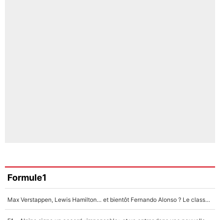
Formule1
Max Verstappen, Lewis Hamilton… et bientôt Fernando Alonso ? Le classement des pilotes les mieux payés en Formule 1 risque de changer !