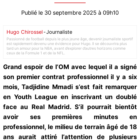
Publié le 30 septembre 2025 à 09h10
Hugo Chirossel
-
Journaliste
Passionné de football depuis le plus jeune âge, devenir journaliste sportif
est rapidement devenu une évidence pour Hugo. Il se découvrira plus
tard un amour pour la NBA, avant d’explorer d’autres horizons comme
ceux de la Formule 1 et de la NFL.
Grand espoir de l’OM avec lequel il a signé
son premier contrat professionnel il y a six
mois, Tadjidine Mmadi s’est fait remarquer
en Youth League en inscrivant un doublé
face au Real Madrid. S’il pourrait bientôt
avoir ses premières minutes en
professionnel, le milieu de terrain âgé de 18
ans aurait attiré l’attention de plusieurs