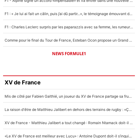
F1 - Alpine signe un accord «impensable» et va entrer dans une nouvelle dimension : Grande nouvelle pour Pierre Gasly !
F1 : « Je lui ai fait un câlin, puis j’ai dû partir...», le témoignage émouvant de Max Verstappen sur sa fille
F1 : Charles Leclerc surpris par les paparazzis avec sa femme, les rumeurs étaient vraies !
Comme pour le final du Tour de France, Esteban Ocon propose un Grand Prix de Formule 1 à Paris : «Autour de l’Arc de Triomphe, ce serait génial» !
NEWS FORMULE1
XV de France
Mis de côté par Fabien Galthié, un joueur du XV de France partage sa frustration : «ils ne me l’ont pas dit tout de suite»
La raison d'être de Matthieu Jalibert en dehors des terrains de rugby : «Ça m'atteint autant que si tu touches à un membre de ma famille»
XV de France - Matthieu Jalibert a tout changé : Romain Ntamack doit-il s’inquiéter pour sa place à un an de la Coupe du monde ?
«Le XV de France est meilleur avec Lucu» : Antoine Dupont doit-il s’inquiéter pour sa place ?