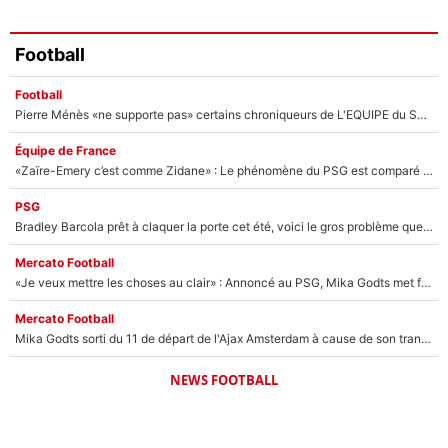
Football
Football
Pierre Ménès «ne supporte pas» certains chroniqueurs de L'EQUIPE du Soir : Ils vont tous partir !
Équipe de France
«Zaïre-Emery c’est comme Zidane» : Le phénomène du PSG est comparé à son nouveau sélectionneur... et ils vont se retrouver en Bleus !
PSG
Bradley Barcola prêt à claquer la porte cet été, voici le gros problème que peut rencontrer Luis Enrique avec ses attaquants au PSG !
Mercato Football
«Je veux mettre les choses au clair» : Annoncé au PSG, Mika Godts met fin au suspense et éteint la polémique sur son transfert !
Mercato Football
Mika Godts sorti du 11 de départ de l'Ajax Amsterdam à cause de son transfert imminent vers le PSG ? Son agent répond cash !
NEWS FOOTBALL