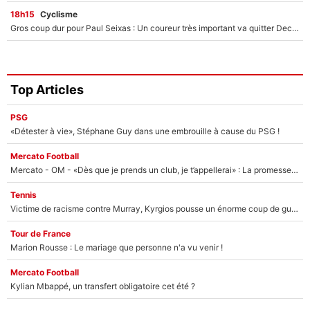
18h15
Cyclisme
Gros coup dur pour Paul Seixas : Un coureur très important va quitter Decathlon-CMA CGM
Top Articles
PSG
«Détester à vie», Stéphane Guy dans une embrouille à cause du PSG !
Mercato Football
Mercato - OM - «Dès que je prends un club, je t’appellerai» : La promesse de Marcelino au moment de claquer la porte
Tennis
Victime de racisme contre Murray, Kyrgios pousse un énorme coup de gueule !
Tour de France
Marion Rousse : Le mariage que personne n'a vu venir !
Mercato Football
Kylian Mbappé, un transfert obligatoire cet été ?