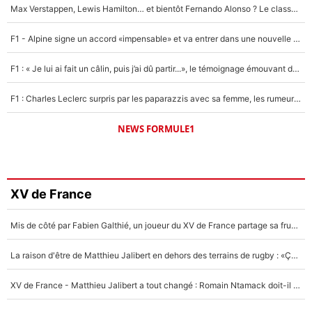
Max Verstappen, Lewis Hamilton… et bientôt Fernando Alonso ? Le classement des pilotes les mieux payés en Formule 1 risque de changer !
F1 - Alpine signe un accord «impensable» et va entrer dans une nouvelle dimension : Grande nouvelle pour Pierre Gasly !
F1 : « Je lui ai fait un câlin, puis j’ai dû partir...», le témoignage émouvant de Max Verstappen sur sa fille
F1 : Charles Leclerc surpris par les paparazzis avec sa femme, les rumeurs étaient vraies !
NEWS FORMULE1
XV de France
Mis de côté par Fabien Galthié, un joueur du XV de France partage sa frustration : «ils ne me l’ont pas dit tout de suite»
La raison d'être de Matthieu Jalibert en dehors des terrains de rugby : «Ça m'atteint autant que si tu touches à un membre de ma famille»
XV de France - Matthieu Jalibert a tout changé : Romain Ntamack doit-il s’inquiéter pour sa place à un an de la Coupe du monde ?