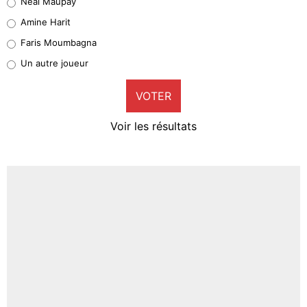
Neal Maupay
Quinten Timber
Amine Harit
1%
Faris Moumbagna
Pierre-Emile Hojbjerg
Un autre joueur
9%
VOTER
Neal Maupay
4%
Voir les résultats
Amine Harit
3%
Faris Moumbagna
4%
Un autre joueur
5%
1699 personnes ont participé aux votes.