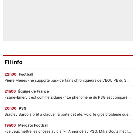
Fil info
22h00
Football
Pierre Ménès «ne supporte pas» certains chroniqueurs de L'EQUIPE du Soir : Ils vont tous partir !
21h00
Équipe de France
«Zaïre-Emery c’est comme Zidane» : Le phénomène du PSG est comparé à son nouveau sélectionneur... et ils vont se retrouver en Bleus !
20h00
PSG
Bradley Barcola prêt à claquer la porte cet été, voici le gros problème que peut rencontrer Luis Enrique avec ses attaquants au PSG !
19h00
Mercato Football
«Je veux mettre les choses au clair» : Annoncé au PSG, Mika Godts met fin au suspense et éteint la polémique sur son transfert !