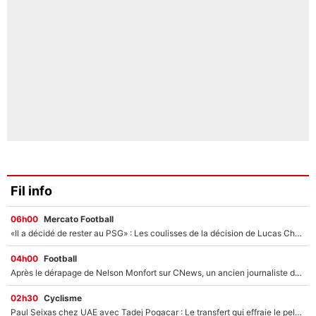
Fil info
06h00
Mercato Football
«Il a décidé de rester au PSG» : Les coulisses de la décision de Lucas Chevalier pour son transfert
04h00
Football
Après le dérapage de Nelson Monfort sur CNews, un ancien journaliste de France Télévisions relance la polémique sur les incendies en Gironde
02h30
Cyclisme
Paul Seixas chez UAE avec Tadej Pogacar : Le transfert qui effraie le peloton, «c’est la pire des choses qui puisse arriver»