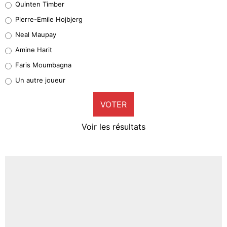
Quinten Timber
Geronimo Rulli
Pierre-Emile Hojbjerg
4%
Neal Maupay
Quinten Timber
Amine Harit
1%
Faris Moumbagna
Pierre-Emile Hojbjerg
Un autre joueur
9%
VOTER
Neal Maupay
4%
Voir les résultats
Amine Harit
3%
Faris Moumbagna
4%
Un autre joueur
5%