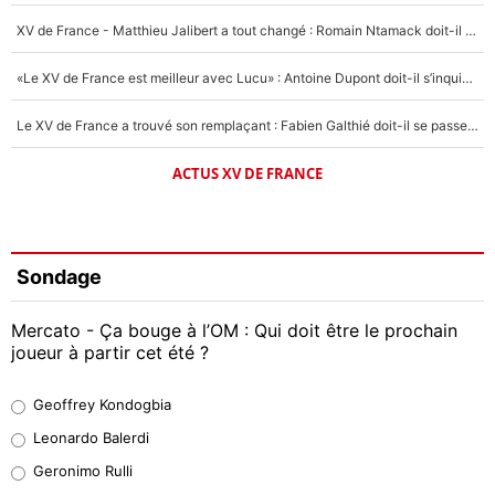
XV de France - Matthieu Jalibert a tout changé : Romain Ntamack doit-il s’inquiéter pour sa place à un an de la Coupe du monde ?
«Le XV de France est meilleur avec Lucu» : Antoine Dupont doit-il s’inquiéter pour sa place ?
Le XV de France a trouvé son remplaçant : Fabien Galthié doit-il se passer d'Antoine Dupont ?
ACTUS XV DE FRANCE
Sondage
Mercato - Ça bouge à l’OM : Qui doit être le prochain
joueur à partir cet été ?
Geoffrey Kondogbia
Geoffrey Kondogbia
38%
Leonardo Balerdi
Leonardo Balerdi
Geronimo Rulli
32%