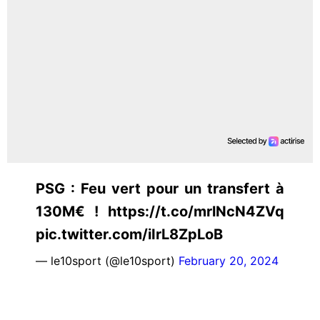
PSG : Feu vert pour un transfert à
130M€ ! https://t.co/mrlNcN4ZVq
pic.twitter.com/iIrL8ZpLoB
— le10sport (@le10sport)
February 20, 2024