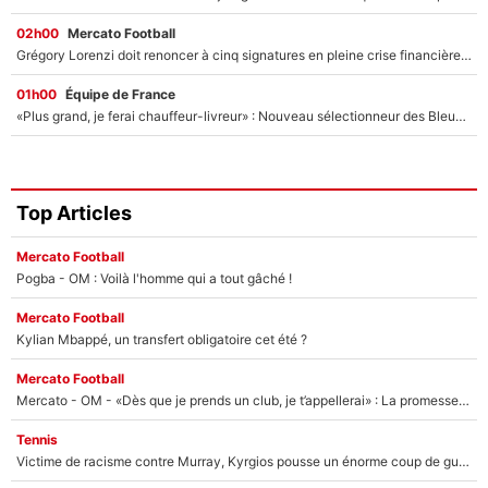
02h00
Mercato Football
Grégory Lorenzi doit renoncer à cinq signatures en pleine crise financière : L’IA propose sept noms à l’OM pour un mercato réussi... à seulement 5M€ !
01h00
Équipe de France
«Plus grand, je ferai chauffeur-livreur» : Nouveau sélectionneur des Bleus, Zinédine Zidane s’était imaginé un avenir très différent lorsqu'il était enfant
Top Articles
Mercato Football
Pogba - OM : Voilà l'homme qui a tout gâché !
Mercato Football
Kylian Mbappé, un transfert obligatoire cet été ?
Mercato Football
Mercato - OM - «Dès que je prends un club, je t’appellerai» : La promesse de Marcelino au moment de claquer la porte
Tennis
Victime de racisme contre Murray, Kyrgios pousse un énorme coup de gueule !