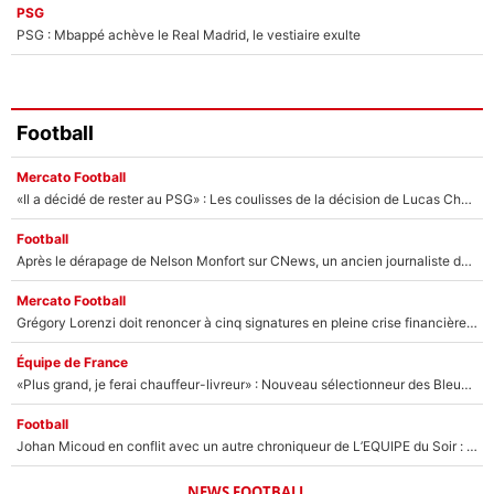
PSG
PSG : Mbappé achève le Real Madrid, le vestiaire exulte
Football
Mercato Football
«Il a décidé de rester au PSG» : Les coulisses de la décision de Lucas Chevalier pour son transfert
Football
Après le dérapage de Nelson Monfort sur CNews, un ancien journaliste de France Télévisions relance la polémique sur les incendies en Gironde
Mercato Football
Grégory Lorenzi doit renoncer à cinq signatures en pleine crise financière : L’IA propose sept noms à l’OM pour un mercato réussi... à seulement 5M€ !
Équipe de France
«Plus grand, je ferai chauffeur-livreur» : Nouveau sélectionneur des Bleus, Zinédine Zidane s’était imaginé un avenir très différent lorsqu'il était enfant
Football
Johan Micoud en conflit avec un autre chroniqueur de L’EQUIPE du Soir : «Pendant un moment, je ne les ai pas remis ensemble dans l'émission»
NEWS FOOTBALL