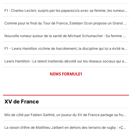
F1 : Charles Leclerc surpris par les paparazzis avec sa femme, les rumeurs étaient vraies !
Comme pour le final du Tour de France, Esteban Ocon propose un Grand Prix de Formule 1 à Paris : «Autour de l’Arc de Triomphe, ce serait génial» !
Nouvelle rumeur autour de la santé de Michael Schumacher : Sa femme Corinna sort du silence
F1 - Lewis Hamilton victime de harcèlement, la discipline qui lui a évité le pire : «J'aurais probablement mal tourné»
Lewis Hamilton : Le talent inattendu dévoilé sur les réseaux sociaux qui a impressionné Kim Kardashian pendant leurs vacances en amoureux !
NEWS FORMULE1
XV de France
Mis de côté par Fabien Galthié, un joueur du XV de France partage sa frustration : «ils ne me l’ont pas dit tout de suite»
La raison d'être de Matthieu Jalibert en dehors des terrains de rugby : «Ça m'atteint autant que si tu touches à un membre de ma famille»