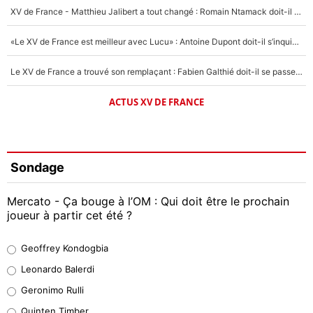
XV de France - Matthieu Jalibert a tout changé : Romain Ntamack doit-il s’inquiéter pour sa place à un an de la Coupe du monde ?
«Le XV de France est meilleur avec Lucu» : Antoine Dupont doit-il s’inquiéter pour sa place ?
Le XV de France a trouvé son remplaçant : Fabien Galthié doit-il se passer d'Antoine Dupont ?
ACTUS XV DE FRANCE
Sondage
Mercato - Ça bouge à l’OM : Qui doit être le prochain
joueur à partir cet été ?
Geoffrey Kondogbia
Geoffrey Kondogbia
38%
Leonardo Balerdi
Leonardo Balerdi
Geronimo Rulli
32%
Quinten Timber