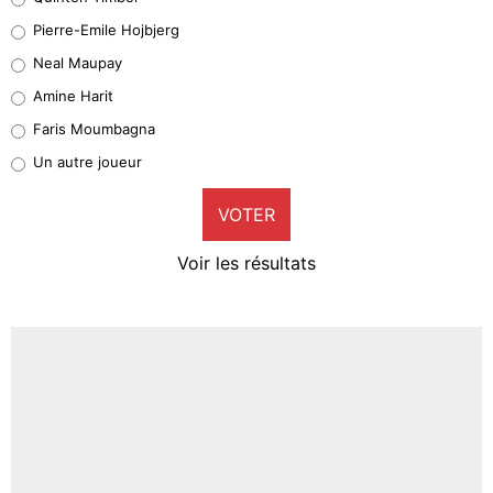
Geronimo Rulli
Pierre-Emile Hojbjerg
5%
Neal Maupay
Quinten Timber
Amine Harit
1%
Faris Moumbagna
Pierre-Emile Hojbjerg
Un autre joueur
9%
VOTER
Neal Maupay
4%
Voir les résultats
Amine Harit
3%
Faris Moumbagna
4%
Un autre joueur
5%
1619 personnes ont participé aux votes.