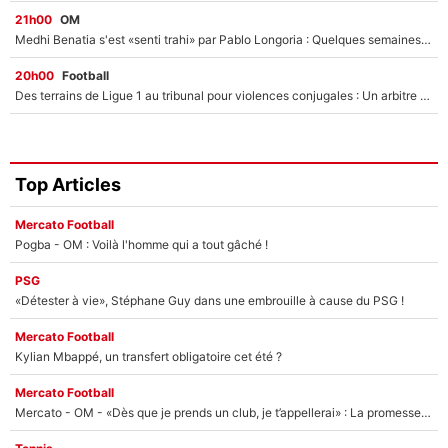
21h00
OM
Medhi Benatia s'est «senti trahi» par Pablo Longoria : Quelques semaines après son départ, l'ancien directeur de football de l'OM règle ses comptes
20h00
Football
Des terrains de Ligue 1 au tribunal pour violences conjugales : Un arbitre français encourt une peine de 18 mois de prison !
Top Articles
Mercato Football
Pogba - OM : Voilà l'homme qui a tout gâché !
PSG
«Détester à vie», Stéphane Guy dans une embrouille à cause du PSG !
Mercato Football
Kylian Mbappé, un transfert obligatoire cet été ?
Mercato Football
Mercato - OM - «Dès que je prends un club, je t’appellerai» : La promesse de Marcelino au moment de claquer la porte