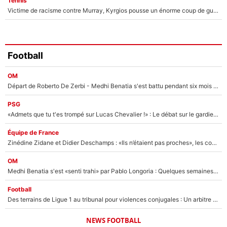
Tennis
Victime de racisme contre Murray, Kyrgios pousse un énorme coup de gueule !
Football
OM
Départ de Roberto De Zerbi - Medhi Benatia s'est battu pendant six mois pour le retenir à l'OM, le PSG a été le naufrage de trop : «Je pars avec toi»
PSG
«Admets que tu t'es trompé sur Lucas Chevalier !» : Le débat sur le gardien du PSG vire au clash à l'After Foot
Équipe de France
Zinédine Zidane et Didier Deschamps : «Ils n’étaient pas proches», les confidences d’un membre de l’équipe de France 1998 sur leur relation spéciale
OM
Medhi Benatia s'est «senti trahi» par Pablo Longoria : Quelques semaines après son départ, l'ancien directeur de football de l'OM règle ses comptes
Football
Des terrains de Ligue 1 au tribunal pour violences conjugales : Un arbitre français encourt une peine de 18 mois de prison !
NEWS FOOTBALL