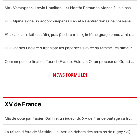
Max Verstappen, Lewis Hamilton… et bientôt Fernando Alonso ? Le classement des pilotes les mieux payés en Formule 1 risque de changer !
F1 - Alpine signe un accord «impensable» et va entrer dans une nouvelle dimension : Grande nouvelle pour Pierre Gasly !
F1 : « Je lui ai fait un câlin, puis j’ai dû partir...», le témoignage émouvant de Max Verstappen sur sa fille
F1 : Charles Leclerc surpris par les paparazzis avec sa femme, les rumeurs étaient vraies !
Comme pour le final du Tour de France, Esteban Ocon propose un Grand Prix de Formule 1 à Paris : «Autour de l’Arc de Triomphe, ce serait génial» !
NEWS FORMULE1
XV de France
Mis de côté par Fabien Galthié, un joueur du XV de France partage sa frustration : «ils ne me l’ont pas dit tout de suite»
La raison d'être de Matthieu Jalibert en dehors des terrains de rugby : «Ça m'atteint autant que si tu touches à un membre de ma famille»