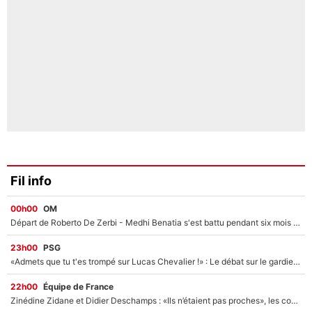
Fil info
00h00
OM
Départ de Roberto De Zerbi - Medhi Benatia s'est battu pendant six mois pour le retenir à l'OM, le PSG a été le naufrage de trop : «Je pars avec toi»
23h00
PSG
«Admets que tu t'es trompé sur Lucas Chevalier !» : Le débat sur le gardien du PSG vire au clash à l'After Foot
22h00
Équipe de France
Zinédine Zidane et Didier Deschamps : «Ils n’étaient pas proches», les confidences d’un membre de l’équipe de France 1998 sur leur relation spéciale