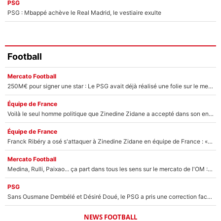
PSG
PSG : Mbappé achève le Real Madrid, le vestiaire exulte
Football
Mercato Football
250M€ pour signer une star : Le PSG avait déjà réalisé une folie sur le mercato bien avant Neymar !
Équipe de France
Voilà le seul homme politique que Zinedine Zidane a accepté dans son entourage : «Je garde un très bon souvenir de lui»
Équipe de France
Franck Ribéry a osé s'attaquer à Zinedine Zidane en équipe de France : «Je n'aurais jamais fait ça»
Mercato Football
Medina, Rulli, Paixao... ça part dans tous les sens sur le mercato de l'OM : Frank McCourt va enfin récupérer l'argent qu'il attend ?
PSG
Sans Ousmane Dembélé et Désiré Doué, le PSG a pris une correction face à Majorque : Luis Enrique attend avec impatience des renforts !
NEWS FOOTBALL