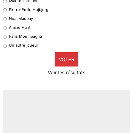
Quinten Timber
Geronimo Rulli
Pierre-Emile Hojbjerg
5%
Neal Maupay
Quinten Timber
Amine Harit
1%
Faris Moumbagna
Pierre-Emile Hojbjerg
Un autre joueur
9%
VOTER
Neal Maupay
4%
Voir les résultats
Amine Harit
3%
Faris Moumbagna
5%
Un autre joueur
5%
1526 personnes ont participé aux votes.