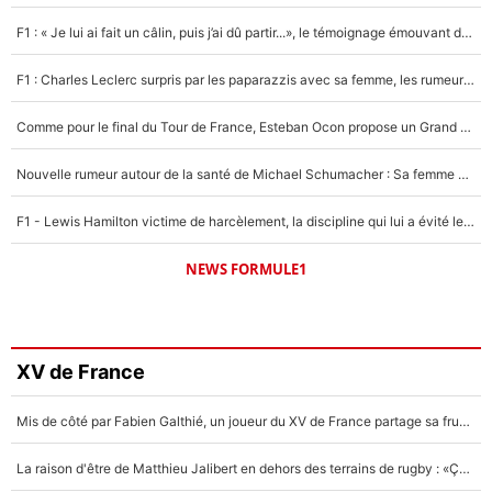
F1 : « Je lui ai fait un câlin, puis j’ai dû partir...», le témoignage émouvant de Max Verstappen sur sa fille
F1 : Charles Leclerc surpris par les paparazzis avec sa femme, les rumeurs étaient vraies !
Comme pour le final du Tour de France, Esteban Ocon propose un Grand Prix de Formule 1 à Paris : «Autour de l’Arc de Triomphe, ce serait génial» !
Nouvelle rumeur autour de la santé de Michael Schumacher : Sa femme Corinna sort du silence
F1 - Lewis Hamilton victime de harcèlement, la discipline qui lui a évité le pire : «J'aurais probablement mal tourné»
NEWS FORMULE1
XV de France
Mis de côté par Fabien Galthié, un joueur du XV de France partage sa frustration : «ils ne me l’ont pas dit tout de suite»
La raison d'être de Matthieu Jalibert en dehors des terrains de rugby : «Ça m'atteint autant que si tu touches à un membre de ma famille»