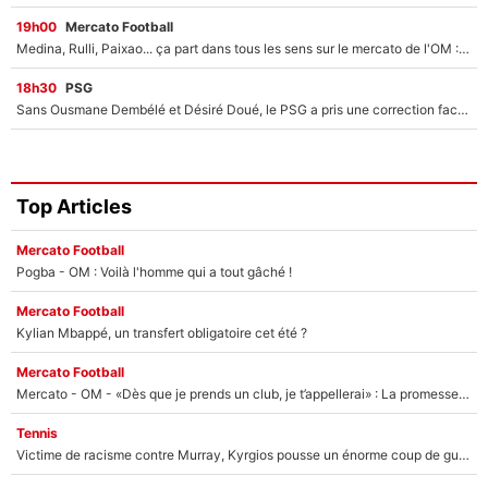
19h00
Mercato Football
Medina, Rulli, Paixao... ça part dans tous les sens sur le mercato de l'OM : Frank McCourt va enfin récupérer l'argent qu'il attend ?
18h30
PSG
Sans Ousmane Dembélé et Désiré Doué, le PSG a pris une correction face à Majorque : Luis Enrique attend avec impatience des renforts !
Top Articles
Mercato Football
Pogba - OM : Voilà l'homme qui a tout gâché !
Mercato Football
Kylian Mbappé, un transfert obligatoire cet été ?
Mercato Football
Mercato - OM - «Dès que je prends un club, je t’appellerai» : La promesse de Marcelino au moment de claquer la porte
Tennis
Victime de racisme contre Murray, Kyrgios pousse un énorme coup de gueule !