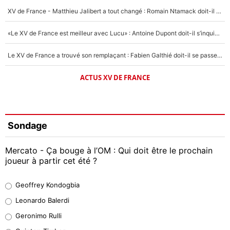
XV de France - Matthieu Jalibert a tout changé : Romain Ntamack doit-il s’inquiéter pour sa place à un an de la Coupe du monde ?
«Le XV de France est meilleur avec Lucu» : Antoine Dupont doit-il s’inquiéter pour sa place ?
Le XV de France a trouvé son remplaçant : Fabien Galthié doit-il se passer d'Antoine Dupont ?
ACTUS XV DE FRANCE
Sondage
Mercato - Ça bouge à l’OM : Qui doit être le prochain
joueur à partir cet été ?
Geoffrey Kondogbia
Geoffrey Kondogbia
38%
Leonardo Balerdi
Leonardo Balerdi
Geronimo Rulli
32%