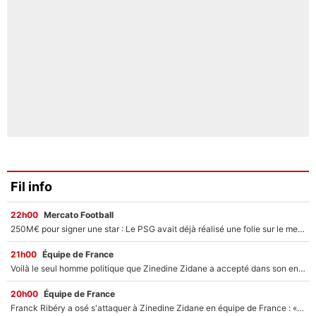
Fil info
22h00
Mercato Football
250M€ pour signer une star : Le PSG avait déjà réalisé une folie sur le mercato bien avant Neymar !
21h00
Équipe de France
Voilà le seul homme politique que Zinedine Zidane a accepté dans son entourage : «Je garde un très bon souvenir de lui»
20h00
Équipe de France
Franck Ribéry a osé s'attaquer à Zinedine Zidane en équipe de France : «Je n'aurais jamais fait ça»