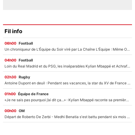
Fil info
06h00
Football
Un chroniqueur de L’Équipe du Soir viré par La Chaîne L’Équipe : Même Olivier Ménard n’avait pas pu empêcher son départ, «je l’ai appris sur Twitter, je l’ai vécu assez mal»
04h00
Football
Loin du Real Madrid et du PSG, les inséparables Kylian Mbappé et Achraf Hakimi changent d'équipe le temps d'une journée !
02h30
Rugby
Antoine Dupont en deuil : Pendant ses vacances, la star du XV de France a perdu sa grand-mère
01h00
Équipe de France
«Je ne sais pas pourquoi j’ai dit ça...» : Kylian Mbappé raconte sa première rencontre avec Zinédine Zidane (et c’est très drôle)
00h00
OM
Départ de Roberto De Zerbi - Medhi Benatia s'est battu pendant six mois pour le retenir à l'OM, le PSG a été le naufrage de trop : «Je pars avec toi»