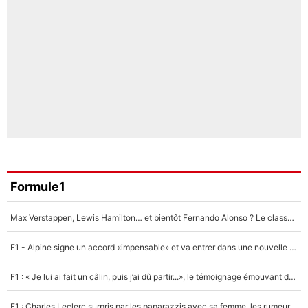
Formule1
Max Verstappen, Lewis Hamilton… et bientôt Fernando Alonso ? Le classement des pilotes les mieux payés en Formule 1 risque de changer !
F1 - Alpine signe un accord «impensable» et va entrer dans une nouvelle dimension : Grande nouvelle pour Pierre Gasly !
F1 : « Je lui ai fait un câlin, puis j’ai dû partir...», le témoignage émouvant de Max Verstappen sur sa fille
F1 : Charles Leclerc surpris par les paparazzis avec sa femme, les rumeurs étaient vraies !