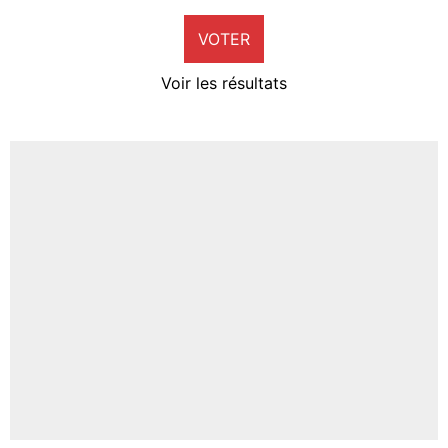
9%
VOTER
Neal Maupay
4%
Voir les résultats
Amine Harit
3%
Faris Moumbagna
4%
Un autre joueur
5%
1624 personnes ont participé aux votes.