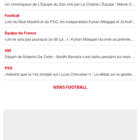
Un chroniqueur de L’Équipe du Soir viré par La Chaîne L’Équipe : Même Olivier Ménard n’avait pas pu empêcher son départ, «je l’ai appris sur Twitter, je l’ai vécu assez mal»
Football
Loin du Real Madrid et du PSG, les inséparables Kylian Mbappé et Achraf Hakimi changent d'équipe le temps d'une journée !
Équipe de France
«Je ne sais pas pourquoi j’ai dit ça...» : Kylian Mbappé raconte sa première rencontre avec Zinédine Zidane (et c’est très drôle)
OM
Départ de Roberto De Zerbi - Medhi Benatia s'est battu pendant six mois pour le retenir à l'OM, le PSG a été le naufrage de trop : «Je pars avec toi»
PSG
«Admets que tu t'es trompé sur Lucas Chevalier !» : Le débat sur le gardien du PSG vire au clash à l'After Foot
NEWS FOOTBALL