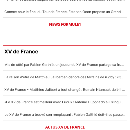
Comme pour le final du Tour de France, Esteban Ocon propose un Grand Prix de Formule 1 à Paris : «Autour de l’Arc de Triomphe, ce serait génial» !
NEWS FORMULE1
XV de France
Mis de côté par Fabien Galthié, un joueur du XV de France partage sa frustration : «ils ne me l’ont pas dit tout de suite»
La raison d'être de Matthieu Jalibert en dehors des terrains de rugby : «Ça m'atteint autant que si tu touches à un membre de ma famille»
XV de France - Matthieu Jalibert a tout changé : Romain Ntamack doit-il s’inquiéter pour sa place à un an de la Coupe du monde ?
«Le XV de France est meilleur avec Lucu» : Antoine Dupont doit-il s’inquiéter pour sa place ?
Le XV de France a trouvé son remplaçant : Fabien Galthié doit-il se passer d'Antoine Dupont ?
ACTUS XV DE FRANCE