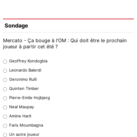
Sondage
Mercato - Ça bouge à l’OM : Qui doit être le prochain
joueur à partir cet été ?
Geoffrey Kondogbia
Geoffrey Kondogbia
38%
Leonardo Balerdi
Leonardo Balerdi
Geronimo Rulli
32%
Quinten Timber
Geronimo Rulli
Pierre-Emile Hojbjerg
5%
Neal Maupay
Quinten Timber
Amine Harit
1%
Faris Moumbagna
Pierre-Emile Hojbjerg
Un autre joueur