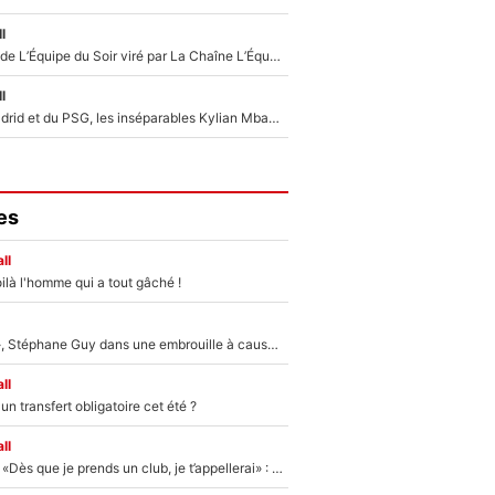
l
Un chroniqueur de L’Équipe du Soir viré par La Chaîne L’Équipe : Même Olivier Ménard n’avait pas pu empêcher son départ, «je l’ai appris sur Twitter, je l’ai vécu assez mal»
l
Loin du Real Madrid et du PSG, les inséparables Kylian Mbappé et Achraf Hakimi changent d'équipe le temps d'une journée !
es
ll
ilà l'homme qui a tout gâché !
«Détester à vie», Stéphane Guy dans une embrouille à cause du PSG !
ll
n transfert obligatoire cet été ?
ll
Mercato - OM - «Dès que je prends un club, je t’appellerai» : La promesse de Marcelino au moment de claquer la porte