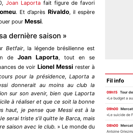
0,
Joan Laporta
fait figure de favori
tomeu
Rivaldo
. Et d’après
, il espère
Messi
jouer pour
.
 sa dernière saison »
sur
Betfair
, la légende brésilienne est
Joan Laporta
ion de
, tout en se
Lionel Messi
hances de voir
rester à
ours pour la présidence, Laporta a
Fil info
essi donnerait au moins au club la
09h15
Tour de
ion sur son avenir, bien que Laporta
icile à réaliser et que ce soit la bonne
09h00
Mercat
lus haut, je pense que Messi est à la
 serai triste s'il quitte le Barca, mais
08h00
Mercat
re saison avec le club.
» Le monde du