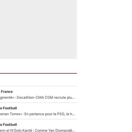
 France
«Le budget a augmenté» : Decathlon-CMA CGM recrute plusieurs coureurs pour offrir à Paul Seixas une équipe pour gagner le Tour de France 2027
o Football
«Le suicide de Ferran Torres» : En partance pour le PSG, le héros de la finale de la Coupe du monde s'attire les foudres de la presse espagnole !
o Football
Antoine Griezmann et N'Golo Kanté : Comme Yan Diomandé, les deux champions du monde ont refusé de signer au PSG !