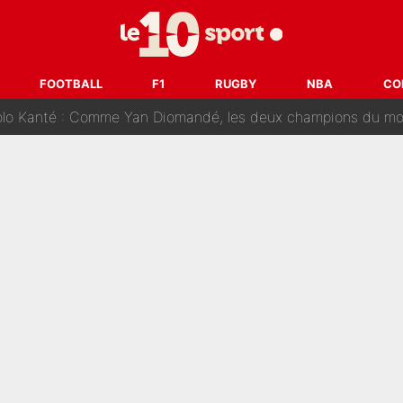
on-CMA CGM recrute plusieurs coureurs pour offrir à Paul Seixas une équ
n partance pour le PSG, le héros de la finale de la Coupe du monde s'atti
FOOTBALL
F1
RUGBY
NBA
CO
lo Kanté : Comme Yan Diomandé, les deux champions du mon
 par La Chaîne L’Équipe : Même Olivier Ménard n’avait pas pu empêcher son départ, «je 
SG, les inséparables Kylian Mbappé et Achraf Hakimi changent 