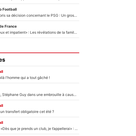
 Football
Ferran Torres a pris sa décision concernant le PSG : Un gros club étranger prêt à relancer le feuilleton pour la signature du champion du monde 2026 !
de France
«Il est très heureux et impatient» : Les révélations de la famille Zidane sur sa prise de pouvoir en équipe de France !
es
ll
ilà l'homme qui a tout gâché !
«Détester à vie», Stéphane Guy dans une embrouille à cause du PSG !
ll
n transfert obligatoire cet été ?
ll
Mercato - OM - «Dès que je prends un club, je t’appellerai» : La promesse de Marcelino au moment de claquer la porte