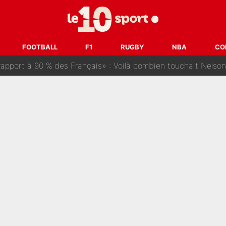
ris» : Bruno Genesio fait une promesse pour la suite du mercato
ouclés en 2027 ? L'IA prédit déjà les deux joueurs qui pourra
FOOTBALL
F1
RUGBY
NBA
CO
t à 90 % des Français» : Voilà combien touchait Nelson Monfort sur Franc
oncernant le PSG : Un gros club étranger prêt à relancer le feuilleton pour 
tient» : Les révélations de la famille Zidane sur sa prise de p