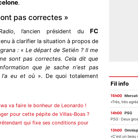
celone
.
sont pas correctes »
FC
Radio
, l’ancien président du
enu à clarifier la situation à propos de
grana :
«
Le départ de Setién ? Il me
ne sont pas correctes. Cela dit que
'information que je sache n'est pas
 l'a eu et où
». De quoi totalement
Fil info
15h00
Mercato
awa va faire le bonheur de Leonardo !
14h00
PSG
er pour cette pépite de Villas-Boas ?
rétendant qui fixe ses conditions pour
13h00
Omnisp