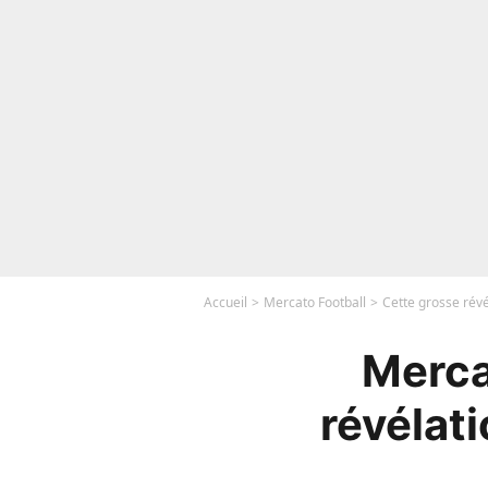
Accueil
Mercato Football
Cette grosse révé
Merca
révélati