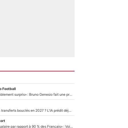
 Football
«Très, très agréablement surpris» : Bruno Genesio fait une promesse pour la suite du mercato de l’OM et rassure les supporters
PSG : Deux gros transferts bouclés en 2027 ? L'IA prédit déjà les deux joueurs qui pourraient rejoindre Luis Enrique !
ort
«C'est un beau salaire par rapport à 90 % des Français» : Voilà combien touchait Nelson Monfort sur France Télévisions avant de rejoindre CNews