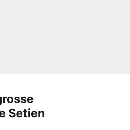
grosse
ue Setien