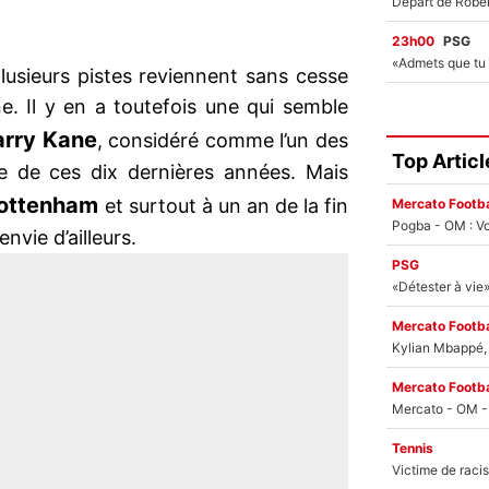
23h00
PSG
lusieurs pistes reviennent sans cesse
ne. Il y en a toutefois une qui semble
arry Kane
, considéré comme l’un des
Top Articl
te de ces dix dernières années. Mais
ottenham
et surtout à un an de la fin
Mercato Footba
Pogba - OM : Vo
nvie d’ailleurs.
PSG
Mercato Footba
Kylian Mbappé, u
Mercato Footba
Tennis