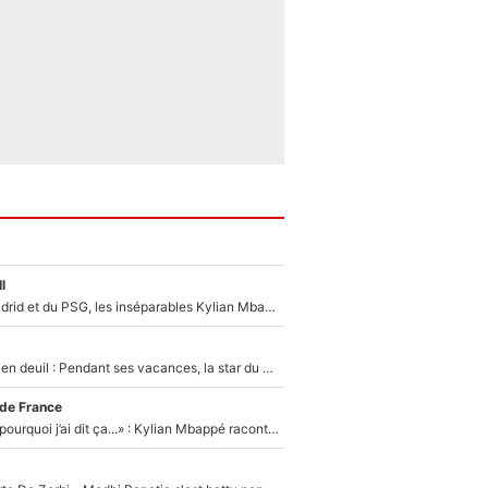
l
Loin du Real Madrid et du PSG, les inséparables Kylian Mbappé et Achraf Hakimi changent d'équipe le temps d'une journée !
Antoine Dupont en deuil : Pendant ses vacances, la star du XV de France a perdu sa grand-mère
 de France
«Je ne sais pas pourquoi j’ai dit ça...» : Kylian Mbappé raconte sa première rencontre avec Zinédine Zidane (et c’est très drôle)