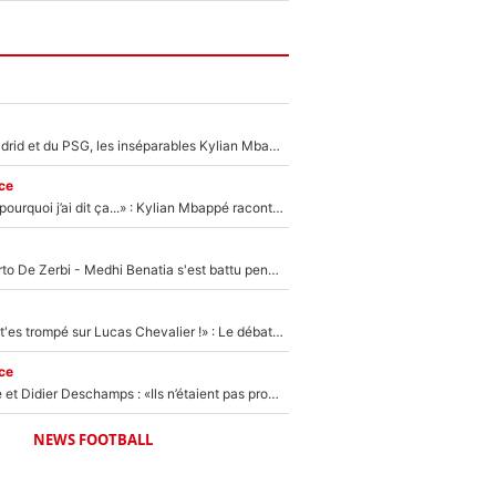
Loin du Real Madrid et du PSG, les inséparables Kylian Mbappé et Achraf Hakimi changent d'équipe le temps d'une journée !
ce
«Je ne sais pas pourquoi j’ai dit ça...» : Kylian Mbappé raconte sa première rencontre avec Zinédine Zidane (et c’est très drôle)
Départ de Roberto De Zerbi - Medhi Benatia s'est battu pendant six mois pour le retenir à l'OM, le PSG a été le naufrage de trop : «Je pars avec toi»
«Admets que tu t'es trompé sur Lucas Chevalier !» : Le débat sur le gardien du PSG vire au clash à l'After Foot
ce
Zinédine Zidane et Didier Deschamps : «Ils n’étaient pas proches», les confidences d’un membre de l’équipe de France 1998 sur leur relation spéciale
NEWS FOOTBALL