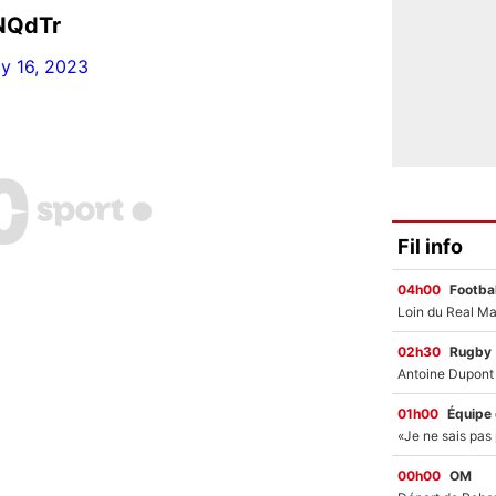
KNQdTr
ly 16, 2023
Fil info
04h00
Footbal
02h30
Rugby
01h00
Équipe
00h00
OM