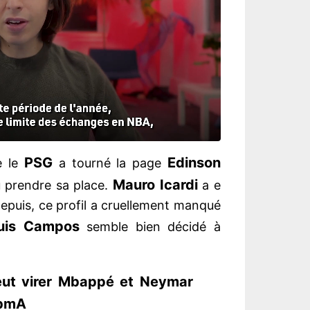
PSG
Edinson
e le
a tourné la page
Mauro Icardi
 prendre sa place.
a e
depuis, ce profil a cruellement manqué
uis Campos
semble bien décidé à
veut virer Mbappé et Neymar
XbmA