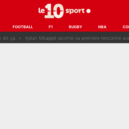
SG, les inséparables Kylian Mbappé et Achraf Hakimi changent 
Pendant ses vacances, la star du XV de France a perdu sa g
FOOTBALL
F1
RUGBY
NBA
CO
 dit ça...» : Kylian Mbappé raconte sa première rencontre avec Zi
i Benatia s'est battu pendant six mois pour le retenir à l'OM, le PSG a été
sur Lucas Chevalier !» : Le débat sur le gardien du PSG vire 