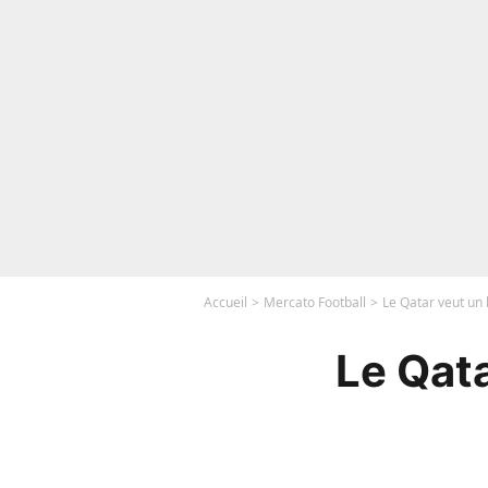
Accueil
Mercato Football
Le Qatar veut un 
Le Qata