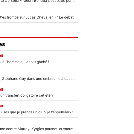
Départ de Roberto De Zerbi - Medhi Benatia s'est battu pendant six mois pour le retenir à l'OM, le PSG a été le naufrage de trop : «Je pars avec toi»
«Admets que tu t'es trompé sur Lucas Chevalier !» : Le débat sur le gardien du PSG vire au clash à l'After Foot
es
ll
ilà l'homme qui a tout gâché !
«Détester à vie», Stéphane Guy dans une embrouille à cause du PSG !
ll
n transfert obligatoire cet été ?
ll
Mercato - OM - «Dès que je prends un club, je t’appellerai» : La promesse de Marcelino au moment de claquer la porte
Victime de racisme contre Murray, Kyrgios pousse un énorme coup de gueule !