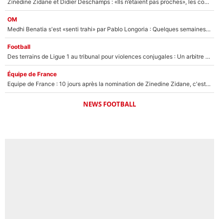
Zinédine Zidane et Didier Deschamps : «Ils n’étaient pas proches», les confidences d’un membre de l’équipe de France 1998 sur leur relation spéciale
OM
Medhi Benatia s'est «senti trahi» par Pablo Longoria : Quelques semaines après son départ, l'ancien directeur de football de l'OM règle ses comptes
Football
Des terrains de Ligue 1 au tribunal pour violences conjugales : Un arbitre français encourt une peine de 18 mois de prison !
Équipe de France
Equipe de France : 10 jours après la nomination de Zinedine Zidane, c'est au tour de son fils de prendre un nouveau départ !
NEWS FOOTBALL