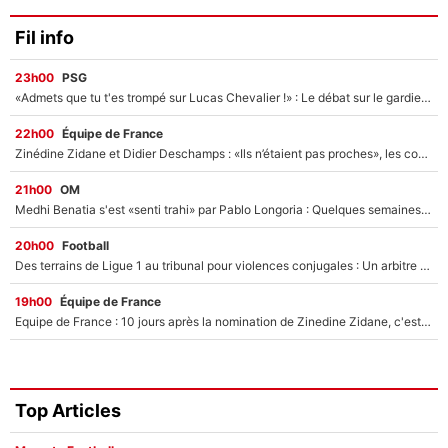
Fil info
23h00
PSG
«Admets que tu t'es trompé sur Lucas Chevalier !» : Le débat sur le gardien du PSG vire au clash à l'After Foot
22h00
Équipe de France
Zinédine Zidane et Didier Deschamps : «Ils n’étaient pas proches», les confidences d’un membre de l’équipe de France 1998 sur leur relation spéciale
21h00
OM
Medhi Benatia s'est «senti trahi» par Pablo Longoria : Quelques semaines après son départ, l'ancien directeur de football de l'OM règle ses comptes
20h00
Football
Des terrains de Ligue 1 au tribunal pour violences conjugales : Un arbitre français encourt une peine de 18 mois de prison !
19h00
Équipe de France
Equipe de France : 10 jours après la nomination de Zinedine Zidane, c'est au tour de son fils de prendre un nouveau départ !
Top Articles