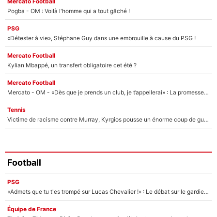
Mercato Football
Pogba - OM : Voilà l'homme qui a tout gâché !
PSG
«Détester à vie», Stéphane Guy dans une embrouille à cause du PSG !
Mercato Football
Kylian Mbappé, un transfert obligatoire cet été ?
Mercato Football
Mercato - OM - «Dès que je prends un club, je t’appellerai» : La promesse de Marcelino au moment de claquer la porte
Tennis
Victime de racisme contre Murray, Kyrgios pousse un énorme coup de gueule !
Football
PSG
«Admets que tu t'es trompé sur Lucas Chevalier !» : Le débat sur le gardien du PSG vire au clash à l'After Foot
Équipe de France