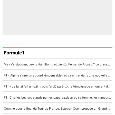
Formule1
Max Verstappen, Lewis Hamilton… et bientôt Fernando Alonso ? Le classement des pilotes les mieux payés en Formule 1 risque de changer !
F1 - Alpine signe un accord «impensable» et va entrer dans une nouvelle dimension : Grande nouvelle pour Pierre Gasly !
F1 : « Je lui ai fait un câlin, puis j’ai dû partir...», le témoignage émouvant de Max Verstappen sur sa fille
F1 : Charles Leclerc surpris par les paparazzis avec sa femme, les rumeurs étaient vraies !
Comme pour le final du Tour de France, Esteban Ocon propose un Grand Prix de Formule 1 à Paris : «Autour de l’Arc de Triomphe, ce serait génial» !