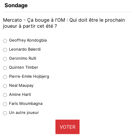
Sondage
Mercato - Ça bouge à l’OM : Qui doit être le prochain
joueur à partir cet été ?
Geoffrey Kondogbia
Geoffrey Kondogbia
38%
Leonardo Balerdi
Leonardo Balerdi
Geronimo Rulli
32%
Quinten Timber
Geronimo Rulli
Pierre-Emile Hojbjerg
5%
Neal Maupay
Quinten Timber
Amine Harit
1%
Faris Moumbagna
Pierre-Emile Hojbjerg
Un autre joueur
9%
VOTER
Neal Maupay
4%