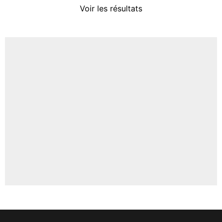
Voir les résultats
Amine Harit
3%
Faris Moumbagna
4%
Un autre joueur
5%
1615 personnes ont participé aux votes.