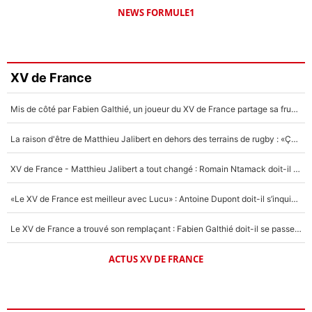
NEWS FORMULE1
XV de France
Mis de côté par Fabien Galthié, un joueur du XV de France partage sa frustration : «ils ne me l’ont pas dit tout de suite»
La raison d'être de Matthieu Jalibert en dehors des terrains de rugby : «Ça m'atteint autant que si tu touches à un membre de ma famille»
XV de France - Matthieu Jalibert a tout changé : Romain Ntamack doit-il s’inquiéter pour sa place à un an de la Coupe du monde ?
«Le XV de France est meilleur avec Lucu» : Antoine Dupont doit-il s’inquiéter pour sa place ?
Le XV de France a trouvé son remplaçant : Fabien Galthié doit-il se passer d'Antoine Dupont ?
ACTUS XV DE FRANCE