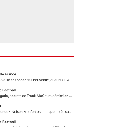
 de France
Zinédine Zidane va sélectionner des nouveaux joueurs : L’IA dévoile les 5 cracks qui pourraient rapidement le rejoindre en équipe de France !
 Football
Trahison de Longoria, secrets de Frank McCourt, démission de Roberto De Zerbi : Medhi Benatia se lâche sur son départ de l'OM et fait d'importantes révélations
l
Incendies en Gironde - Nelson Monfort est attaqué après son dérapage sur CNews : «Et lui, il prend combien pour parler dans un studio climatisé?»
 Football