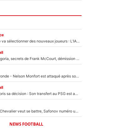
ce
Zinédine Zidane va sélectionner des nouveaux joueurs : L’IA dévoile les 5 cracks qui pourraient rapidement le rejoindre en équipe de France !
ll
Trahison de Longoria, secrets de Frank McCourt, démission de Roberto De Zerbi : Medhi Benatia se lâche sur son départ de l'OM et fait d'importantes révélations
Incendies en Gironde - Nelson Monfort est attaqué après son dérapage sur CNews : «Et lui, il prend combien pour parler dans un studio climatisé?»
ll
Ferran Torres a pris sa décision : Son transfert au PSG est annoncé en Espagne !
Suzuki recruté, Chevalier veut se battre, Safonov numéro un… Le PSG se lance encore dans un gros chantier pour le poste de gardien de but
NEWS FOOTBALL