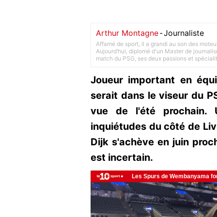
Arthur Montagne
-
Journaliste
Affamé de sport, il a grandi au son des moteu
Aujourd’hui, diplomé d'un Master de journalism
match du PSG, ses deux passions et spéciali
Joueur important en équ
serait dans le viseur du P
vue de l'été prochain. 
inquiétudes du côté de Live
Dijk s'achève en juin proc
est incertain.