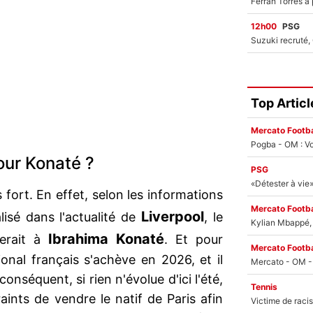
12h00
PSG
Top Articl
Mercato Footba
Pogba - OM : Vo
our Konaté ?
PSG
s fort. En effet, selon les informations
Mercato Footba
Liverpool
lisé dans l'actualité de
, le
Kylian Mbappé, u
Ibrahima Konaté
serait à
. Et pour
Mercato Footba
ional français s'achève en 2026, et il
onséquent, si rien n'évolue d'ici l'été,
Tennis
aints de vendre le natif de Paris afin