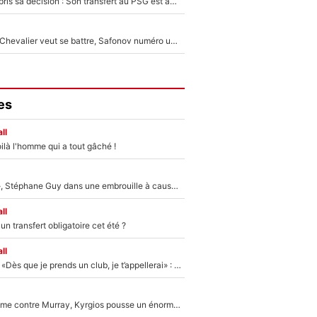
Ferran Torres a pris sa décision : Son transfert au PSG est annoncé en Espagne !
Suzuki recruté, Chevalier veut se battre, Safonov numéro un… Le PSG se lance encore dans un gros chantier pour le poste de gardien de but
es
ll
ilà l'homme qui a tout gâché !
«Détester à vie», Stéphane Guy dans une embrouille à cause du PSG !
ll
n transfert obligatoire cet été ?
ll
Mercato - OM - «Dès que je prends un club, je t’appellerai» : La promesse de Marcelino au moment de claquer la porte
Victime de racisme contre Murray, Kyrgios pousse un énorme coup de gueule !