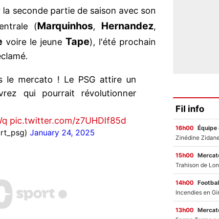
 la seconde partie de saison avec son
Marquinhos
Hernandez
entrale (
,
,
e
Tape
voire le jeune
), l'été prochain
éclamé.
 le mercato ! Le PSG attire un
vrez qui pourrait révolutionner
Fil info
Wq
pic.twitter.com/z7UHDIf85d
16h00
Équipe
rt_psg)
January 24, 2025
15h00
Mercato
14h00
Footbal
13h00
Mercato