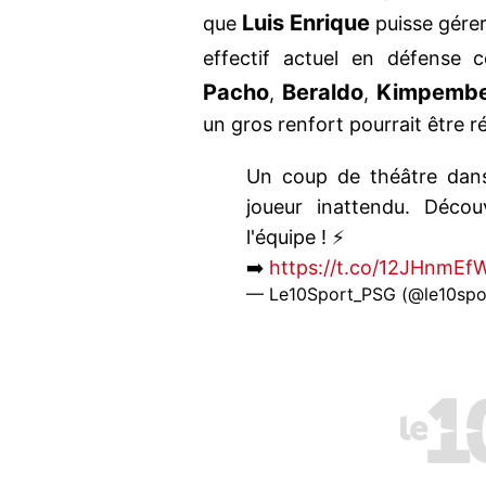
Luis Enrique
que
puisse gérer
effectif actuel en défense c
Pacho
Beraldo
Kimpemb
,
,
un gros renfort pourrait être r
Un coup de théâtre dans
joueur inattendu. Décou
l'équipe ! ⚡️
➡️
https://t.co/12JHnmEf
— Le10Sport_PSG (@le10spo