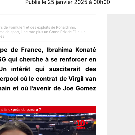
Publié le 25 janvier 2025 à 00h00
rs de Formule 1 et des exploits de Ronaldinho.
e de sport, il ne rate plus un Grand Prix de F1 ni un
tés
ipe de France, Ibrahima Konaté
SG qui cherche à se renforcer en
Un intérêt qui susciterait des
rpool où le contrat de Virgil van
hain et où l'avenir de Joe Gomez