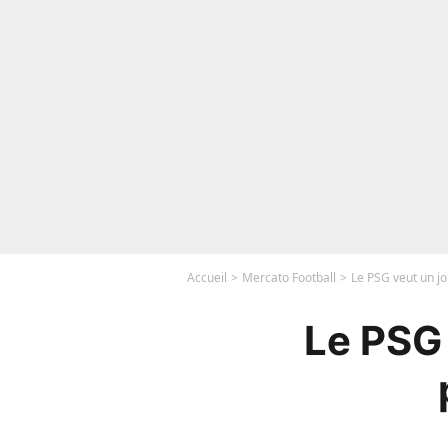
Accueil
Mercato Football
Le PSG veut un j
Le PSG