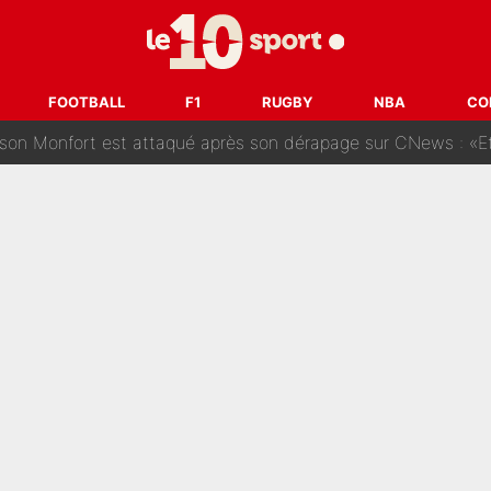
des nouveaux joueurs : L’IA dévoile les 5 cracks qui pourraient rapidem
nk McCourt, démission de Roberto De Zerbi : Medhi Benatia se lâche sur son dépar
FOOTBALL
F1
RUGBY
NBA
CO
fort est attaqué après son dérapage sur CNews : «Et lui, il prend combie
ision : Son transfert au PSG est annoncé en Espagne !
se battre, Safonov numéro un… Le PSG se lance encore dans un gros ch