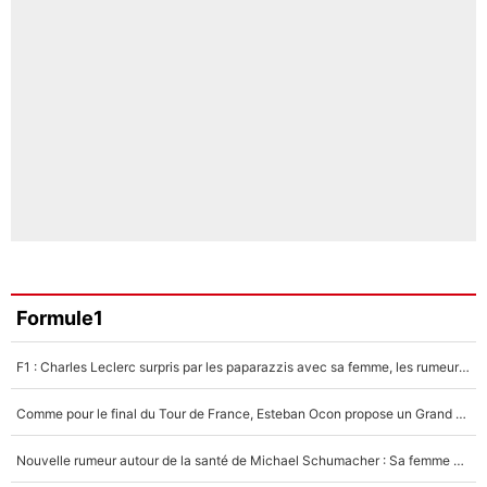
Formule1
F1 : Charles Leclerc surpris par les paparazzis avec sa femme, les rumeurs étaient vraies !
Comme pour le final du Tour de France, Esteban Ocon propose un Grand Prix de Formule 1 à Paris : «Autour de l’Arc de Triomphe, ce serait génial» !
Nouvelle rumeur autour de la santé de Michael Schumacher : Sa femme Corinna sort du silence