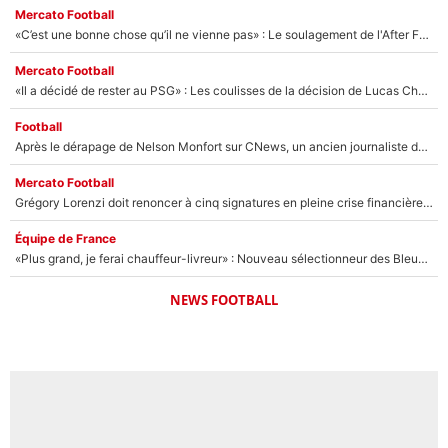
Mercato Football
«C’est une bonne chose qu’il ne vienne pas» : Le soulagement de l'After Foot après le transfert avorté de Yan Diomandé au PSG
Mercato Football
«Il a décidé de rester au PSG» : Les coulisses de la décision de Lucas Chevalier pour son transfert
Football
Après le dérapage de Nelson Monfort sur CNews, un ancien journaliste de France Télévisions relance la polémique sur les incendies en Gironde
Mercato Football
Grégory Lorenzi doit renoncer à cinq signatures en pleine crise financière : L’IA propose sept noms à l’OM pour un mercato réussi... à seulement 5M€ !
Équipe de France
«Plus grand, je ferai chauffeur-livreur» : Nouveau sélectionneur des Bleus, Zinédine Zidane s’était imaginé un avenir très différent lorsqu'il était enfant
NEWS FOOTBALL