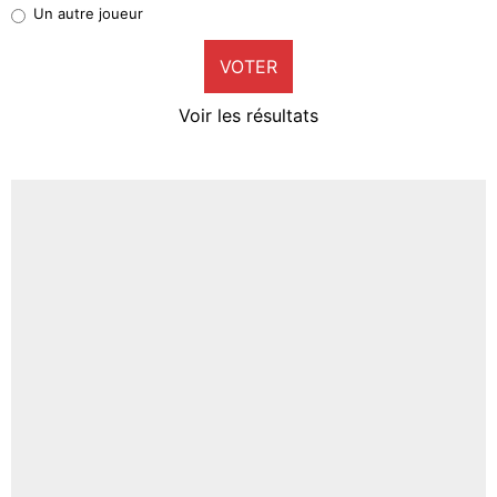
Pierre-Emile Hojbjerg
Un autre joueur
9%
VOTER
Neal Maupay
4%
Voir les résultats
Amine Harit
3%
Faris Moumbagna
4%
Un autre joueur
5%
1464 personnes ont participé aux votes.