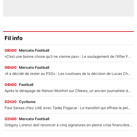
Fil info
08h00
Mercato Football
«C’est une bonne chose qu’il ne vienne pas» : Le soulagement de l'After Foot après le transfert avorté de Yan Diomandé au PSG
06h00
Mercato Football
«Il a décidé de rester au PSG» : Les coulisses de la décision de Lucas Chevalier pour son transfert
04h00
Football
Après le dérapage de Nelson Monfort sur CNews, un ancien journaliste de France Télévisions relance la polémique sur les incendies en Gironde
02h30
Cyclisme
Paul Seixas chez UAE avec Tadej Pogacar : Le transfert qui effraie le peloton, «c’est la pire des choses qui puisse arriver»
02h00
Mercato Football
Grégory Lorenzi doit renoncer à cinq signatures en pleine crise financière : L’IA propose sept noms à l’OM pour un mercato réussi... à seulement 5M€ !