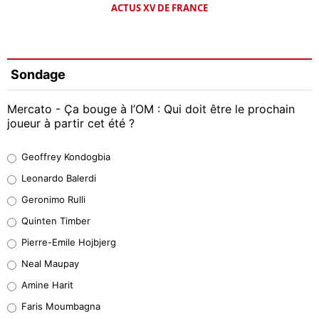
ACTUS XV DE FRANCE
Sondage
Mercato - Ça bouge à l’OM : Qui doit être le prochain
joueur à partir cet été ?
Geoffrey Kondogbia
Geoffrey Kondogbia
38%
Leonardo Balerdi
Leonardo Balerdi
Geronimo Rulli
32%
Quinten Timber
Geronimo Rulli
Pierre-Emile Hojbjerg
4%
Neal Maupay
Quinten Timber
Amine Harit
1%
Faris Moumbagna