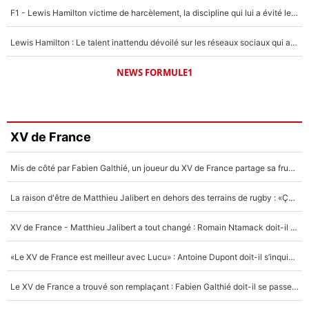
F1 - Lewis Hamilton victime de harcèlement, la discipline qui lui a évité le pire : «J'aurais probablement mal tourné»
Lewis Hamilton : Le talent inattendu dévoilé sur les réseaux sociaux qui a impressionné Kim Kardashian pendant leurs vacances en amoureux !
NEWS FORMULE1
XV de France
Mis de côté par Fabien Galthié, un joueur du XV de France partage sa frustration : «ils ne me l’ont pas dit tout de suite»
La raison d'être de Matthieu Jalibert en dehors des terrains de rugby : «Ça m'atteint autant que si tu touches à un membre de ma famille»
XV de France - Matthieu Jalibert a tout changé : Romain Ntamack doit-il s’inquiéter pour sa place à un an de la Coupe du monde ?
«Le XV de France est meilleur avec Lucu» : Antoine Dupont doit-il s’inquiéter pour sa place ?
Le XV de France a trouvé son remplaçant : Fabien Galthié doit-il se passer d'Antoine Dupont ?