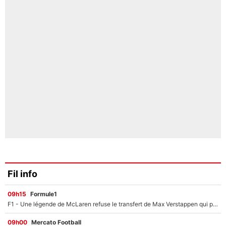
Fil info
09h15
Formule1
F1 - Une légende de McLaren refuse le transfert de Max Verstappen qui pourrait «faire des vagues» et plomber l'ambiance dans l'équipe
09h00
Mercato Football