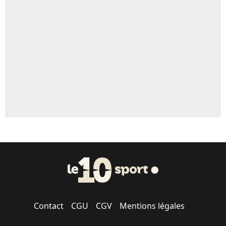
Un autre joueur
5%
1669 personnes ont participé aux votes.
Contact
CGU
CGV
Mentions légales