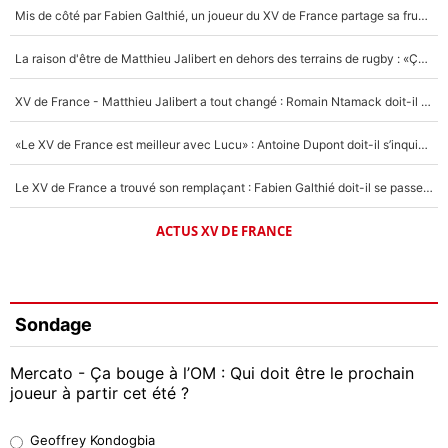
Mis de côté par Fabien Galthié, un joueur du XV de France partage sa frustration : «ils ne me l’ont pas dit tout de suite»
La raison d'être de Matthieu Jalibert en dehors des terrains de rugby : «Ça m'atteint autant que si tu touches à un membre de ma famille»
XV de France - Matthieu Jalibert a tout changé : Romain Ntamack doit-il s’inquiéter pour sa place à un an de la Coupe du monde ?
«Le XV de France est meilleur avec Lucu» : Antoine Dupont doit-il s’inquiéter pour sa place ?
Le XV de France a trouvé son remplaçant : Fabien Galthié doit-il se passer d'Antoine Dupont ?
ACTUS XV DE FRANCE
Sondage
Mercato - Ça bouge à l’OM : Qui doit être le prochain
joueur à partir cet été ?
Geoffrey Kondogbia
Geoffrey Kondogbia