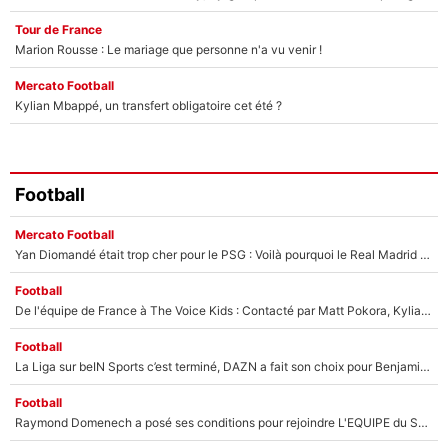
Tour de France
Marion Rousse : Le mariage que personne n'a vu venir !
Mercato Football
Kylian Mbappé, un transfert obligatoire cet été ?
Football
Mercato Football
Yan Diomandé était trop cher pour le PSG : Voilà pourquoi le Real Madrid a accepté de payer la somme record de 140M€ pour boucler son transfert !
Football
De l'équipe de France à The Voice Kids : Contacté par Matt Pokora, Kylian Mbappé a accepté de jouer un rôle inédit sur TF1 !
Football
La Liga sur beIN Sports c’est terminé, DAZN a fait son choix pour Benjamin Da Silva et Omar Da Fonseca !
Football
Raymond Domenech a posé ses conditions pour rejoindre L'EQUIPE du Soir : Il refuse de faire l'émission avec un autre chroniqueur !