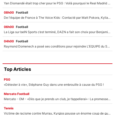
Yan Diomandé était trop cher pour le PSG : Voilà pourquoi le Real Madrid a accepté de payer la somme record de 140M€ pour boucler son transfert !
08h00
Football
De l'équipe de France à The Voice Kids : Contacté par Matt Pokora, Kylian Mbappé a accepté de jouer un rôle inédit sur TF1 !
06h00
Football
La Liga sur beIN Sports c’est terminé, DAZN a fait son choix pour Benjamin Da Silva et Omar Da Fonseca !
04h00
Football
Raymond Domenech a posé ses conditions pour rejoindre L'EQUIPE du Soir : Il refuse de faire l'émission avec un autre chroniqueur !
Top Articles
PSG
«Détester à vie», Stéphane Guy dans une embrouille à cause du PSG !
Mercato Football
Mercato - OM - «Dès que je prends un club, je t’appellerai» : La promesse de Marcelino au moment de claquer la porte
Tennis
Victime de racisme contre Murray, Kyrgios pousse un énorme coup de gueule !