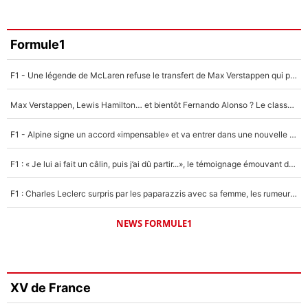
Formule1
F1 - Une légende de McLaren refuse le transfert de Max Verstappen qui pourrait «faire des vagues» et plomber l'ambiance dans l'équipe
Max Verstappen, Lewis Hamilton… et bientôt Fernando Alonso ? Le classement des pilotes les mieux payés en Formule 1 risque de changer !
F1 - Alpine signe un accord «impensable» et va entrer dans une nouvelle dimension : Grande nouvelle pour Pierre Gasly !
F1 : « Je lui ai fait un câlin, puis j’ai dû partir...», le témoignage émouvant de Max Verstappen sur sa fille
F1 : Charles Leclerc surpris par les paparazzis avec sa femme, les rumeurs étaient vraies !
NEWS FORMULE1
XV de France