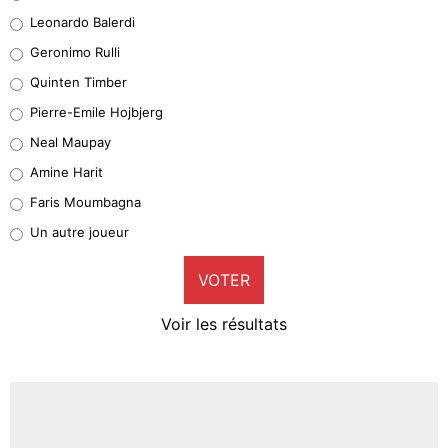
38%
Leonardo Balerdi
Leonardo Balerdi
Geronimo Rulli
32%
Quinten Timber
Geronimo Rulli
Pierre-Emile Hojbjerg
5%
Neal Maupay
Quinten Timber
Amine Harit
1%
Faris Moumbagna
Pierre-Emile Hojbjerg
Un autre joueur
9%
VOTER
Neal Maupay
4%
Voir les résultats
Amine Harit
3%
Faris Moumbagna
4%