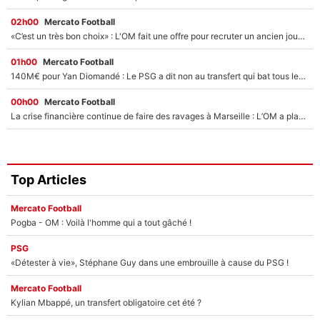
02h00
Mercato Football
«C’est un très bon choix» : L'OM fait une offre pour recruter un ancien joueur du PSG... et c'est validé dans l'After Foot !
01h00
Mercato Football
140M€ pour Yan Diomandé : Le PSG a dit non au transfert qui bat tous les records sur le mercato
00h00
Mercato Football
La crise financière continue de faire des ravages à Marseille : L’OM a placé 12 joueurs sur le marché des transferts… et ça pourrait lui rapporter près de 100M€ !
Top Articles
Mercato Football
Pogba - OM : Voilà l'homme qui a tout gâché !
PSG
«Détester à vie», Stéphane Guy dans une embrouille à cause du PSG !
Mercato Football
Kylian Mbappé, un transfert obligatoire cet été ?