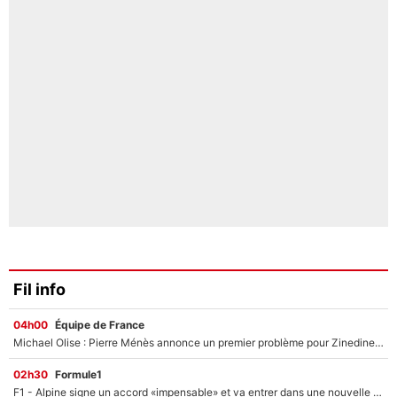
Fil info
04h00
Équipe de France
Michael Olise : Pierre Ménès annonce un premier problème pour Zinedine Zidane en équipe de France
02h30
Formule1
F1 - Alpine signe un accord «impensable» et va entrer dans une nouvelle dimension : Grande nouvelle pour Pierre Gasly !