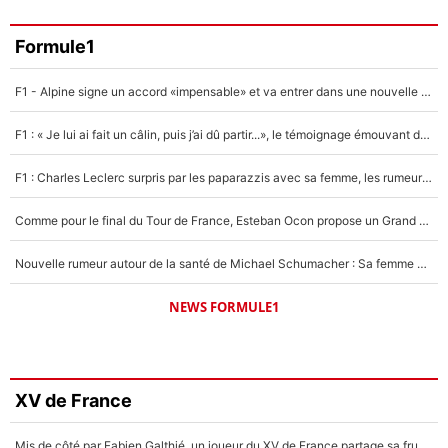
Formule1
F1 - Alpine signe un accord «impensable» et va entrer dans une nouvelle dimension : Grande nouvelle pour Pierre Gasly !
F1 : « Je lui ai fait un câlin, puis j’ai dû partir...», le témoignage émouvant de Max Verstappen sur sa fille
F1 : Charles Leclerc surpris par les paparazzis avec sa femme, les rumeurs étaient vraies !
Comme pour le final du Tour de France, Esteban Ocon propose un Grand Prix de Formule 1 à Paris : «Autour de l’Arc de Triomphe, ce serait génial» !
Nouvelle rumeur autour de la santé de Michael Schumacher : Sa femme Corinna sort du silence
NEWS FORMULE1
XV de France
Mis de côté par Fabien Galthié, un joueur du XV de France partage sa frustration : «ils ne me l’ont pas dit tout de suite»