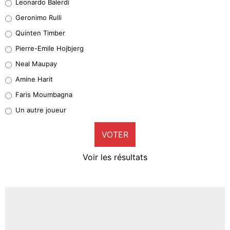
Leonardo Balerdi
Leonardo Balerdi
Geronimo Rulli
32%
Quinten Timber
Geronimo Rulli
Pierre-Emile Hojbjerg
5%
Neal Maupay
Quinten Timber
Amine Harit
1%
Faris Moumbagna
Pierre-Emile Hojbjerg
Un autre joueur
9%
VOTER
Neal Maupay
4%
Voir les résultats
Amine Harit
3%
Faris Moumbagna
5%
Un autre joueur