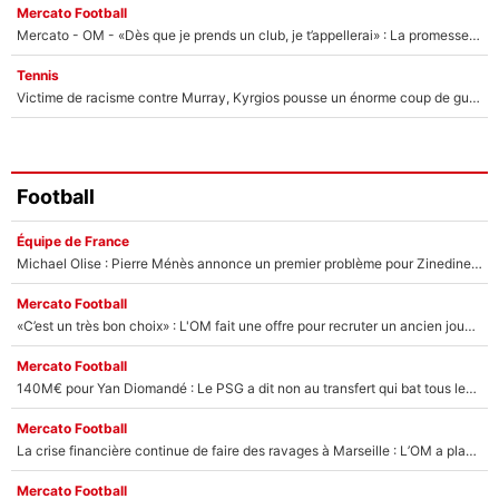
Mercato Football
Mercato - OM - «Dès que je prends un club, je t’appellerai» : La promesse de Marcelino au moment de claquer la porte
Tennis
Victime de racisme contre Murray, Kyrgios pousse un énorme coup de gueule !
Football
Équipe de France
Michael Olise : Pierre Ménès annonce un premier problème pour Zinedine Zidane en équipe de France
Mercato Football
«C’est un très bon choix» : L'OM fait une offre pour recruter un ancien joueur du PSG... et c'est validé dans l'After Foot !
Mercato Football
140M€ pour Yan Diomandé : Le PSG a dit non au transfert qui bat tous les records sur le mercato
Mercato Football
La crise financière continue de faire des ravages à Marseille : L’OM a placé 12 joueurs sur le marché des transferts… et ça pourrait lui rapporter près de 100M€ !
Mercato Football